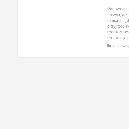
Renowacja d
do zwiększe
czasach, g
przyjrzeć s
mogą znacz
renowacja p
Dom i wnę