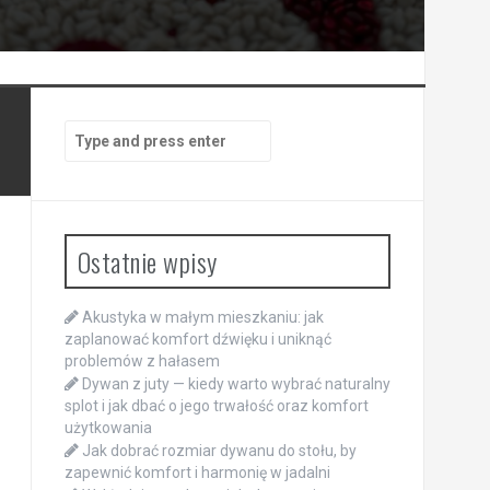
Search
for:
Ostatnie wpisy
Akustyka w małym mieszkaniu: jak
zaplanować komfort dźwięku i uniknąć
problemów z hałasem
Dywan z juty — kiedy warto wybrać naturalny
splot i jak dbać o jego trwałość oraz komfort
użytkowania
Jak dobrać rozmiar dywanu do stołu, by
zapewnić komfort i harmonię w jadalni