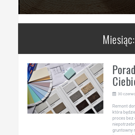
Miesiąc
Porad
Ciebi
30 czerw
Remont domu
która będzi
proces bez 
niepotrzebn
gruntowny r