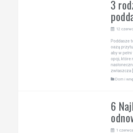
3 rod
podd
12 czerw
Poddasze t
oazą przytu
aby w pełni 
opcji, któr
nasłoneczn
zwłaszcza 
Dom i wnę
6 Naj
odno
1 czerwc