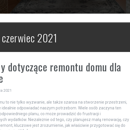
:
czerwiec 2021
y dotyczące remontu domu dla
e
ca 2021
 to nie tylko wyzwanie, ale także szansa na stworzenie przestrzeni,
e idealnie odpowiadać naszym potrzebom. Wiele osób zaczyna ten
odpowiedniego planu, co może prowadzić do frustracji i
ych wydatków. Niezależnie od tego, czy planujesz małą renowację, czy
emont, kluczowe jest zrozumienie, jak właściwie przygotować się do