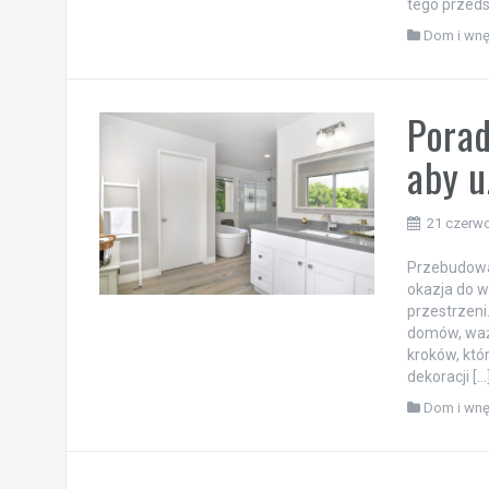
tego przeds
Dom i wnę
Pora
aby u
21 czerw
Przebudowa 
okazja do 
przestrzeni
domów, ważn
kroków, któ
dekoracji […
Dom i wnę