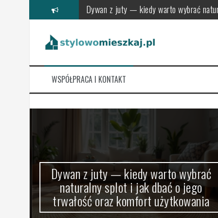
Skip
Dywan z juty — kiedy warto wybrać natura
to
content
Jak dobrać rozmiar dywanu do stołu, by z
Wykładzina a plamy: jak skutecznie reag
Wykładzina a alergia: jak wybrać i dbać o
WSPÓŁPRACA I KONTAKT
Dywan jako narzędzie strefowania wnętrza:
Akustyka w małym mieszkaniu: jak zapla
ak
Dywan z juty — kiedy warto wybrać
knąć
naturalny splot i jak dbać o jego
trwałość oraz komfort użytkowania