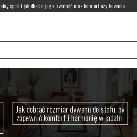
lny splot i jak dbać o jego trwałość oraz komfort użytkowania
apewnić komfort i harmonię w jadalni
ować i dobierać metody czyszczenia dla różnych zabrudzeń
 podłogę, by ograniczyć ryzyko reakcji alergicznych
 jak wybrać rozmiar, kształt i kolor dla funkcjonalnej przestrzeni
nować komfort dźwięku i uniknąć problemów z hałasem
Jak dobrać rozmiar dywanu do stołu, by
zapewnić komfort i harmonię w jadalni