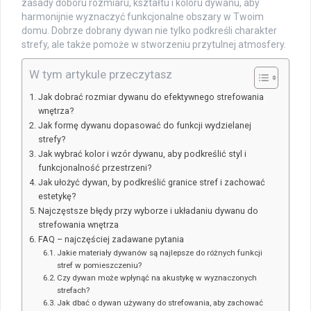
zasady doboru rozmiaru, kształtu i koloru dywanu, aby
harmonijnie wyznaczyć funkcjonalne obszary w Twoim
domu. Dobrze dobrany dywan nie tylko podkreśli charakter
strefy, ale także pomoże w stworzeniu przytulnej atmosfery.
W tym artykule przeczytasz
Jak dobrać rozmiar dywanu do efektywnego strefowania
wnętrza?
Jak formę dywanu dopasować do funkcji wydzielanej
strefy?
Jak wybrać kolor i wzór dywanu, aby podkreślić styl i
funkcjonalność przestrzeni?
Jak ułożyć dywan, by podkreślić granice stref i zachować
estetykę?
Najczęstsze błędy przy wyborze i układaniu dywanu do
strefowania wnętrza
FAQ – najczęściej zadawane pytania
Jakie materiały dywanów są najlepsze do różnych funkcji
stref w pomieszczeniu?
Czy dywan może wpłynąć na akustykę w wyznaczonych
strefach?
Jak dbać o dywan używany do strefowania, aby zachować