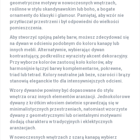
geometryczne motywy w nowoczesnych wnętrzach,
roślinne w stylu skandynawskim lub boho, a bogate
ornamenty do klasyki i glamour. Pamiętaj, aby wzór nie
przytłaczał przestrzeni i był odpowiedni do wielkości
pomieszczenia.
Aby stworzyć spójną paletę barw, możesz zdecydować się
na dywan w odcieniu podobnym do koloru kanapy lub
innych mebli. Alternatywnie, wybierając dywan
kontrastujący, podkreślisz wyrazisty akcent dekoracyjny.
Przy wyborze kolorów zastosuj koło kolorów, aby
harmonijnie łączyć barwy komplementarne, pokrewne,
triad lub tetrad. Kolory neutralne jak beże, szarości i brązy
stanowią eleganckie tło dla intensywniejszych odcieni.
Wzory dywanów powinny być dopasowane do stylu
wnętrza oraz innych elementów aranżacji. Jednokolorowe
dywany z krótkim włosiem świetnie sprawdzają się w
minimalistycznych przestrzeniach, natomiast wzorzyste
dywany z geometrycznymi lub orientalnymi motywami
dodają charakteru w tradycyjnych i eklektycznych
aranżacjach.
W nowoczesnych wnętrzach z szarą kanapą wybierz