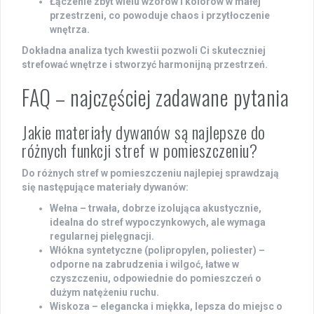
Łączenie zbyt wielu wzorów i kolorów
w małej
przestrzeni, co powoduje chaos i przytłoczenie
wnętrza.
Dokładna analiza tych kwestii pozwoli Ci skuteczniej
strefować wnętrze i stworzyć harmonijną przestrzeń.
FAQ – najczęściej zadawane pytania
Jakie materiały dywanów są najlepsze do
różnych funkcji stref w pomieszczeniu?
Do różnych stref w pomieszczeniu najlepiej sprawdzają
się następujące materiały dywanów:
Wełna
– trwała, dobrze izolująca akustycznie,
idealna do stref wypoczynkowych, ale wymaga
regularnej pielęgnacji.
Włókna syntetyczne
(polipropylen, poliester) –
odporne na zabrudzenia i wilgoć, łatwe w
czyszczeniu, odpowiednie do pomieszczeń o
dużym natężeniu ruchu.
Wiskoza
– elegancka i miękka, lepsza do miejsc o