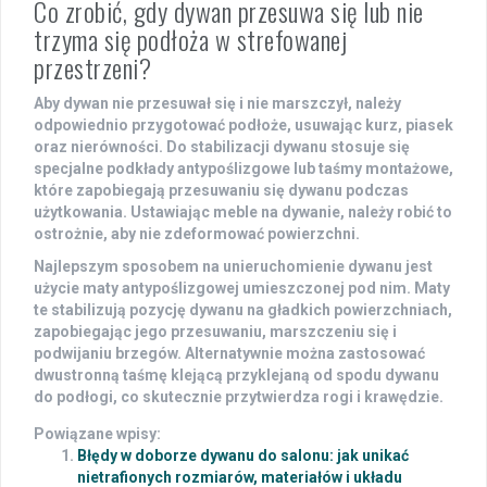
Co zrobić, gdy dywan przesuwa się lub nie
trzyma się podłoża w strefowanej
przestrzeni?
Aby dywan nie przesuwał się i nie marszczył, należy
odpowiednio przygotować podłoże, usuwając kurz, piasek
oraz nierówności. Do stabilizacji dywanu stosuje się
specjalne
podkłady antypoślizgowe
lub taśmy montażowe,
które zapobiegają przesuwaniu się dywanu podczas
użytkowania. Ustawiając meble na dywanie, należy robić to
ostrożnie, aby nie zdeformować powierzchni.
Najlepszym sposobem na unieruchomienie dywanu jest
użycie maty antypoślizgowej umieszczonej pod nim. Maty
te stabilizują pozycję dywanu na gładkich powierzchniach,
zapobiegając jego przesuwaniu, marszczeniu się i
podwijaniu brzegów. Alternatywnie można zastosować
dwustronną taśmę klejącą przyklejaną od spodu dywanu
do podłogi, co skutecznie przytwierdza rogi i krawędzie.
Powiązane wpisy:
Błędy w doborze dywanu do salonu: jak unikać
nietrafionych rozmiarów, materiałów i układu