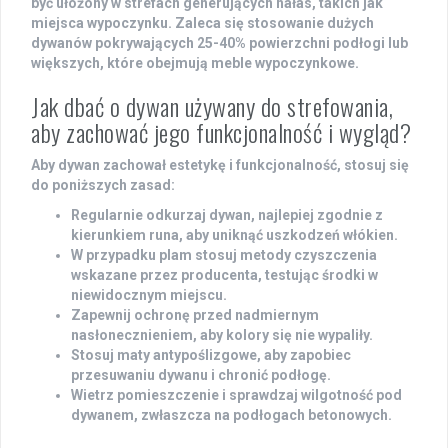
być ułożony w strefach generujących hałas, takich jak
miejsca wypoczynku. Zaleca się stosowanie dużych
dywanów pokrywających 25-40% powierzchni podłogi lub
większych, które obejmują meble wypoczynkowe.
Jak dbać o dywan używany do strefowania,
aby zachować jego funkcjonalność i wygląd?
Aby dywan zachował estetykę i funkcjonalność, stosuj się
do poniższych zasad:
Regularnie odkurzaj dywan, najlepiej zgodnie z
kierunkiem runa, aby uniknąć uszkodzeń włókien.
W przypadku plam stosuj metody czyszczenia
wskazane przez producenta, testując środki w
niewidocznym miejscu.
Zapewnij ochronę przed nadmiernym
nasłonecznieniem, aby kolory się nie wypaliły.
Stosuj maty antypoślizgowe, aby zapobiec
przesuwaniu dywanu i chronić podłogę.
Wietrz pomieszczenie i sprawdzaj wilgotność pod
dywanem, zwłaszcza na podłogach betonowych.