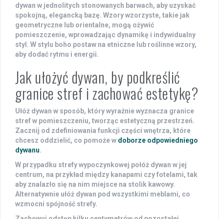
dywan w jednolitych stonowanych barwach, aby uzyskać
spokojną, elegancką bazę. Wzory wzorzyste, takie jak
geometryczne lub orientalne, mogą ożywić
pomieszczenie, wprowadzając dynamikę i indywidualny
styl. W stylu boho postaw na etniczne lub roślinne wzory,
aby dodać rytmu i energii.
Jak ułożyć dywan, by podkreślić
granice stref i zachować estetykę?
Ułóż dywan w sposób, który wyraźnie wyznacza
granice
stref
w pomieszczeniu, tworząc estetyczną przestrzeń.
Zacznij od
zdefiniowania funkcji
części wnętrza, które
chcesz oddzielić, co pomoże w
doborze odpowiedniego
dywanu
.
W przypadku strefy wypoczynkowej połóż dywan w jej
centrum, na przykład między kanapami czy fotelami, tak
aby znalazło się na nim miejsce na stolik kawowy.
Alternatywnie ułóż dywan pod wszystkimi meblami, co
wzmocni spójność strefy.
Zachowuj odstęp kilku centymetrów od pozostałej