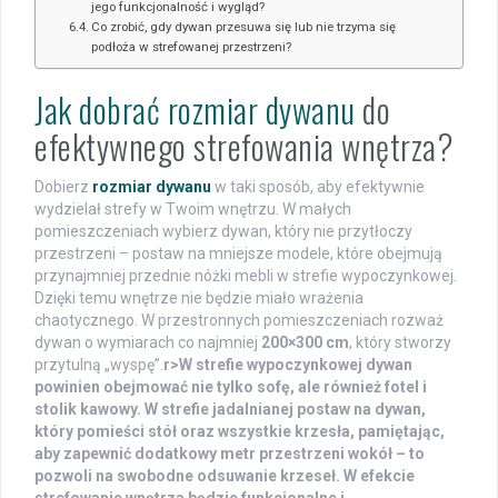
jego funkcjonalność i wygląd?
Co zrobić, gdy dywan przesuwa się lub nie trzyma się
podłoża w strefowanej przestrzeni?
Jak dobrać rozmiar dywanu
do
efektywnego strefowania wnętrza?
Dobierz
rozmiar dywanu
w taki sposób, aby efektywnie
wydzielał strefy w Twoim wnętrzu. W małych
pomieszczeniach wybierz dywan, który nie przytłoczy
przestrzeni – postaw na mniejsze modele, które obejmują
przynajmniej przednie nóżki mebli w strefie wypoczynkowej.
Dzięki temu wnętrze nie będzie miało wrażenia
chaotycznego. W przestronnych pomieszczeniach rozważ
dywan o wymiarach co najmniej
200×300 cm
, który stworzy
przytulną „wyspę”.
r>W strefie wypoczynkowej dywan
powinien obejmować nie tylko sofę, ale również fotel i
stolik kawowy. W strefie jadalnianej postaw na dywan,
który pomieści stół oraz wszystkie krzesła, pamiętając,
aby zapewnić dodatkowy metr przestrzeni wokół – to
pozwoli na swobodne odsuwanie krzeseł. W efekcie