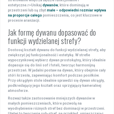
strefowanie wnętrza będzie funkcjonalne i
estetyczne.
r>Unikaj
dywanów
, które dominują w
przestrzeni lub są zbyt
małe – odpowiedni rozmiar wpływa
na proporcje całego
pomieszczenia, co jest kluczowe w
procesie aranżacji.
Jak formę dywanu dopasować do
funkcji wydzielanej strefy?
Dostosuj
kształt dywanu
do funkcji wydzielanej strefy, aby
zwiększyć jej funkcjonalność i estetykę. W strefie
wypoczynkowej wybierz dywan prostokątny, który idealnie
dopasuje się do linii sof i foteli, tworząc harmonijną
przestrzeń. W jadalni postaw na dywan, który obejmie cały
stół i krzesła, zapewniając komfort podczas posiłków.
Przy okrągłym stole idealnie sprawdzi się dywan okrągły,
podkreślający jego kształt oraz sprzyjający kameralnej
atmosferze.
Rozważ także zastosowanie mniejszych dywanów w
małych pomieszczeniach, które pozwolą na
wyodrębnienie różnych stref bez dominacji w przestrzeni.
Ułatwi to tworzenie sub-stref, na przykład, umieszczając