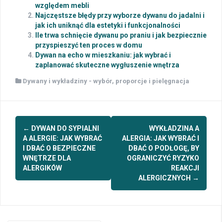
względem mebli
Najczęstsze błędy przy wyborze dywanu do jadalni i
jak ich uniknąć dla estetyki i funkcjonalności
Ile trwa schnięcie dywanu po praniu i jak bezpiecznie
przyspieszyć ten proces w domu
Dywan na echo w mieszkaniu: jak wybrać i
zaplanować skuteczne wygłuszenie wnętrza
Dywany i wykładziny - wybór, proporcje i pielęgnacja
Post
←
DYWAN DO SYPIALNI
WYKŁADZINA A
navigation
A ALERGIE: JAK WYBRAĆ
ALERGIA: JAK WYBRAĆ I
I DBAĆ O BEZPIECZNE
DBAĆ O PODŁOGĘ, BY
WNĘTRZE DLA
OGRANICZYĆ RYZYKO
ALERGIKÓW
REAKCJI
ALERGICZNYCH
→