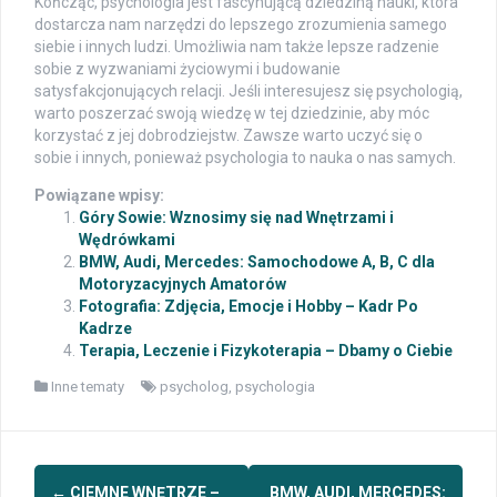
Kończąc, psychologia jest fascynującą dziedziną nauki, która
dostarcza nam narzędzi do lepszego zrozumienia samego
siebie i innych ludzi. Umożliwia nam także lepsze radzenie
sobie z wyzwaniami życiowymi i budowanie
satysfakcjonujących relacji. Jeśli interesujesz się psychologią,
warto poszerzać swoją wiedzę w tej dziedzinie, aby móc
korzystać z jej dobrodziejstw. Zawsze warto uczyć się o
sobie i innych, ponieważ psychologia to nauka o nas samych.
Powiązane wpisy:
Góry Sowie: Wznosimy się nad Wnętrzami i
Wędrówkami
BMW, Audi, Mercedes: Samochodowe A, B, C dla
Motoryzacyjnych Amatorów
Fotografia: Zdjęcia, Emocje i Hobby – Kadr Po
Kadrze
Terapia, Leczenie i Fizykoterapia – Dbamy o Ciebie
Inne tematy
psycholog
,
psychologia
Post
←
CIEMNE WNĘTRZE –
BMW, AUDI, MERCEDES: