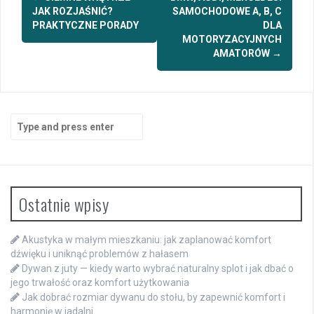
navigation
JAK ROZJAŚNIĆ?
SAMOCHODOWE A, B, C
PRAKTYCZNE PORADY
DLA
MOTORYZACYJNYCH
AMATORÓW
→
Search
for:
Ostatnie wpisy
Akustyka w małym mieszkaniu: jak zaplanować komfort
dźwięku i uniknąć problemów z hałasem
Dywan z juty — kiedy warto wybrać naturalny splot i jak dbać o
jego trwałość oraz komfort użytkowania
Jak dobrać rozmiar dywanu do stołu, by zapewnić komfort i
harmonię w jadalni