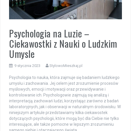
Psychologia na Luzie –
Ciekawostki z Nauki o Ludzkim
Umysle
9 stycznia 2023
StylowoMieszkaj.pl
Psychologia to nauka, która zajmuje się badaniem ludzkiego
umysłu i zachowania. Jej celem jest zrozumienie procesów
myślowych, emocji i motywacji oraz przewidywanie i
kontrolowanie ich. Psychologowie zajmują się analizą i
interpretacją zachowań ludzi, korzystając zarówno z badań
laboratoryjnych, jak i obserwacji w naturalnym środowisku. W
niniejszym artykule przedstawiamy kilka ciekawostek
dotyczących psychologii, które mogą być dla Ciebie nie tylko
interesujące, ale także pomocne w lepszym zrozumieniu
samego siebie i otaczającego świata.