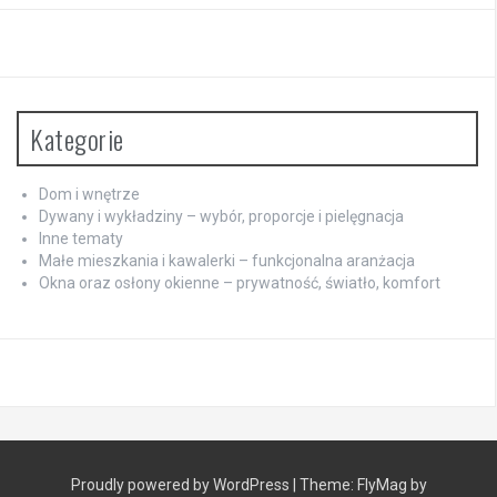
Kategorie
Dom i wnętrze
Dywany i wykładziny – wybór, proporcje i pielęgnacja
Inne tematy
Małe mieszkania i kawalerki – funkcjonalna aranżacja
Okna oraz osłony okienne – prywatność, światło, komfort
Proudly powered by WordPress
|
Theme:
FlyMag
by