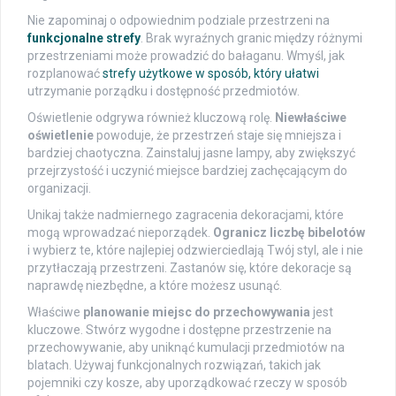
Nie zapominaj o odpowiednim podziale przestrzeni na
funkcjonalne strefy
. Brak wyraźnych granic między różnymi
przestrzeniami może prowadzić do bałaganu. Wmyśl, jak
rozplanować
strefy użytkowe w sposób, który ułatwi
utrzymanie porządku i dostępność przedmiotów.
Oświetlenie odgrywa również kluczową rolę.
Niewłaściwe
oświetlenie
powoduje, że przestrzeń staje się mniejsza i
bardziej chaotyczna. Zainstaluj jasne lampy, aby zwiększyć
przejrzystość i uczynić miejsce bardziej zachęcającym do
organizacji.
Unikaj także nadmiernego zagracenia dekoracjami, które
mogą wprowadzać nieporządek.
Ogranicz liczbę bibelotów
i wybierz te, które najlepiej odzwierciedlają Twój styl, ale i nie
przytłaczają przestrzeni. Zastanów się, które dekoracje są
naprawdę niezbędne, a które możesz usunąć.
Właściwe
planowanie miejsc do przechowywania
jest
kluczowe. Stwórz wygodne i dostępne przestrzenie na
przechowywanie, aby uniknąć kumulacji przedmiotów na
blatach. Używaj funkcjonalnych rozwiązań, takich jak
pojemniki czy kosze, aby uporządkować rzeczy w sposób