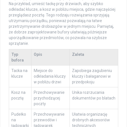
Na przykład, umieść tackę przy drzwiach, aby szybko
odkładać klucze, a kosz w pobliżu miejsca, gdzie najczęściej
przeglądasz pocztę. Tego rodzaju rozwiązania sprzyjają
utrzymaniu porządku, ponieważ pozwalają na łatwe
przetrzymywanie drobiazgów w jednym miejscu. Pamiętaj,
że dobrze zaprojektowane bufory ułatwiają późniejsze
uporządkowanie przedmiotów, co pozwala na szybsze
sprzątanie.
Typ
Opis
Zaleta
bufora
Tacka na
Miejsce do
Zapobiega zagubieniu
klucze
odkładania kluczy
kluczy i bałaganowi w
w pobliżu drzwi
przedpokoju
Kosz na
Przechowywanie
Unika rozrzucania
pocztę
przychodzącej
dokumentów po blatach
poczty
Pudełko
Przechowywanie
Ułatwia organizację
na
przewodów i
drobnych akcesoriów
ładowarki
ładowarek
technicznych