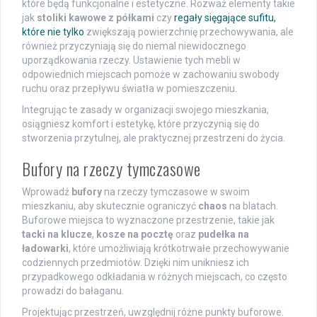
które będą funkcjonalne i estetyczne. Rozważ elementy takie
jak
stoliki kawowe z półkami
czy
regały sięgające sufitu,
które nie tylko
zwiększają powierzchnię przechowywania, ale
również przyczyniają się do niemal niewidocznego
uporządkowania rzeczy. Ustawienie tych mebli w
odpowiednich miejscach pomoże w zachowaniu swobody
ruchu oraz przepływu światła w pomieszczeniu.
Integrując te zasady w organizacji swojego mieszkania,
osiągniesz komfort i estetykę, które przyczynią się do
stworzenia przytulnej, ale praktycznej przestrzeni do życia.
Bufory na rzeczy tymczasowe
Wprowadź
bufory
na rzeczy tymczasowe w swoim
mieszkaniu, aby skutecznie ograniczyć
chaos
na blatach.
Buforowe miejsca to wyznaczone przestrzenie, takie jak
tacki na klucze
,
kosze na pocztę
oraz
pudełka na
ładowarki
, które umożliwiają krótkotrwałe przechowywanie
codziennych przedmiotów. Dzięki nim unikniesz ich
przypadkowego odkładania w różnych miejscach, co często
prowadzi do bałaganu.
Projektując przestrzeń, uwzględnij różne punkty buforowe.