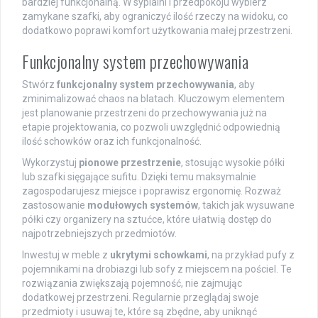
bardziej funkcjonalną. W sypialni i przedpokoju wybierz
zamykane szafki, aby ograniczyć ilość rzeczy na widoku, co
dodatkowo poprawi komfort użytkowania małej przestrzeni.
Funkcjonalny system przechowywania
Stwórz
funkcjonalny system przechowywania
, aby
zminimalizować chaos na blatach. Kluczowym elementem
jest planowanie przestrzeni do przechowywania już na
etapie projektowania, co pozwoli uwzględnić odpowiednią
ilość schowków oraz ich funkcjonalność.
Wykorzystuj
pionowe przestrzenie
, stosując wysokie półki
lub szafki sięgające sufitu. Dzięki temu maksymalnie
zagospodarujesz miejsce i poprawisz ergonomię. Rozważ
zastosowanie
modułowych systemów
, takich jak wysuwane
półki czy organizery na sztućce, które ułatwią dostęp do
najpotrzebniejszych przedmiotów.
Inwestuj w meble z
ukrytymi schowkami
, na przykład pufy z
pojemnikami na drobiazgi lub sofy z miejscem na pościel. Te
rozwiązania zwiększają pojemność, nie zajmując
dodatkowej przestrzeni. Regularnie przeglądaj swoje
przedmioty i usuwaj te, które są zbędne, aby uniknąć