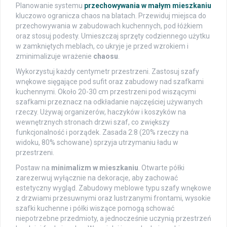
Planowanie systemu
przechowywania w małym mieszkaniu
kluczowo ogranicza chaos na blatach. Przewiduj miejsca do
przechowywania w zabudowach kuchennych, pod łóżkiem
oraz stosuj podesty. Umieszczaj sprzęty codziennego użytku
w zamkniętych meblach, co ukryje je przed wzrokiem i
zminimalizuje wrażenie
chaosu
.
Wykorzystuj każdy centymetr przestrzeni. Zastosuj szafy
wnękowe sięgające pod sufit oraz zabudowy nad szafkami
kuchennymi. Około 20-30 cm przestrzeni pod wiszącymi
szafkami przeznacz na odkładanie najczęściej używanych
rzeczy. Używaj organizerów, haczyków i koszyków na
wewnętrznych stronach drzwi szaf, co zwiększy
funkcjonalność i porządek. Zasada 2:8 (20% rzeczy na
widoku, 80% schowane) sprzyja utrzymaniu ładu w
przestrzeni.
Postaw na
minimalizm w mieszkaniu
. Otwarte półki
zarezerwuj wyłącznie na dekoracje, aby zachować
estetyczny wygląd. Zabudowy meblowe typu szafy wnękowe
z drzwiami przesuwnymi oraz lustrzanymi frontami, wysokie
szafki kuchenne i półki wiszące pomogą schować
niepotrzebne przedmioty, a jednocześnie uczynią przestrzeń