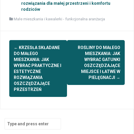
rozwiązania dla małej przestrzeni i komfortu
rodziców
Małe mieszkania i kawalerki - funkcjonalna aranżacja
Post
←
KRZESŁA SKŁADANE
ROŚLINY DO MAŁEGO
navigation
DO MAŁEGO
MIESZKANIA: JAK
MIESZKANIA: JAK
WYBRAĆ GATUNKI
WYBRAĆ PRAKTYCZNE I
OSZCZĘDZAJĄCE
ESTETYCZNE
MIEJSCE I ŁATWE W
ROZWIĄZANIA
PIELĘGNACJI
→
OSZCZĘDZAJĄCE
PRZESTRZEŃ
Search
for: