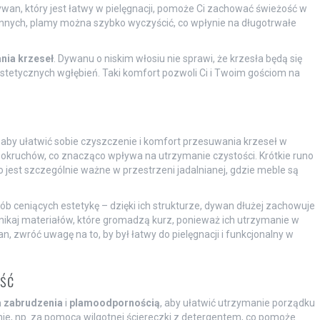
ywan, który jest łatwy w pielęgnacji, pomoże Ci zachować świeżość w
onnych, plamy można szybko wyczyścić, co wpłynie na długotrwałe
nia krzeseł
. Dywanu o niskim włosiu nie sprawi, że krzesła będą się
stetycznych wgłębień. Taki komfort pozwoli Ci i Twoim gościom na
, aby ułatwić sobie czyszczenie i komfort przesuwania krzeseł w
z okruchów, co znacząco wpływa na utrzymanie czystości. Krótkie runo
o jest szczególnie ważne w przestrzeni jadalnianej, gdzie meble są
b ceniących estetykę – dzięki ich strukturze, dywan dłużej zachowuje
ikaj materiałów, które gromadzą kurz, ponieważ ich utrzymanie w
, zwróć uwagę na to, by był łatwy do pielęgnacji i funkcjonalny w
ość
 zabrudzenia
i
plamoodpornością
, aby ułatwić utrzymanie porządku
nie, np. za pomocą wilgotnej ściereczki z detergentem, co pomoże