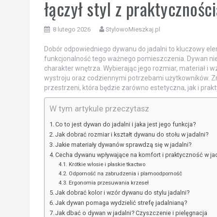
łączył styl z praktycznośc
8 lutego 2026
StylowoMieszkaj.pl
Dobór odpowiedniego dywanu do jadalni to kluczowy el
funkcjonalność tego ważnego pomieszczenia. Dywan nie t
charakter wnętrza. Wybierając jego rozmiar, materiał i w
wystroju oraz codziennymi potrzebami użytkowników. Zr
przestrzeni, która będzie zarówno estetyczna, jak i prak
W tym artykule przeczytasz
Co to jest dywan do jadalni i jaka jest jego funkcja?
Jak dobrać rozmiar i kształt dywanu do stołu w jadalni?
Jakie materiały dywanów sprawdzą się w jadalni?
Cecha dywanu wpływające na komfort i praktyczność w jad
Krótkie włosie i płaskie tkactwo
Odporność na zabrudzenia i plamoodporność
Ergonomia przesuwania krzeseł
Jak dobrać kolor i wzór dywanu do stylu jadalni?
Jak dywan pomaga wydzielić strefę jadalnianą?
Jak dbać o dywan w jadalni? Czyszczenie i pielęgnacja