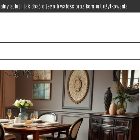
lny splot i jak dbać o jego trwałość oraz komfort użytkowania
apewnić komfort i harmonię w jadalni
ować i dobierać metody czyszczenia dla różnych zabrudzeń
 podłogę, by ograniczyć ryzyko reakcji alergicznych
 jak wybrać rozmiar, kształt i kolor dla funkcjonalnej przestrzeni
nować komfort dźwięku i uniknąć problemów z hałasem