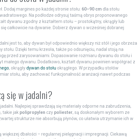
. Dodaj margines po każdej stronie stołu:
60–90 cm
dla stołu
kwadratowego. Na podłodze odrysuj taśmą obrys proponowanego
ałt dywanu zgodny z kształtem stołu – prostokątny, okrągły lub
 się całkowicie na dywanie. Dobierz dywan o wcześniej dobranej
ni jest to, aby dywan był odpowiednio większy niż stół i jego obrzeża
y stołu. Dzięki temu krzesła, także po odsunięciu, nadal stoją na
ogę przed zarysowaniami. Dopasowanie rozmiaru dywanu do stołu i
byt małego dywanu. Dodatkowo, kształt dywanu powinien współgrać z
tnego
, okrągły
dywan do stołu
okrągłego. W przypadku stołów
iar stołu, aby zachować funkcjonalność aranżacji nawet podczas
ą się w jadalni?
 jadalni. Najlepiej sprawdzają się materiały odporne na zabrudzenia,
 takie jak
polipropylen
czy
poliester
, są doskonałym wyborem ze
zwartej strukturze nie absorbują płynów, co ułatwia utrzymanie ich w
 większej dbałości – regularnej pielęgnacji i impregnacji. Ciekawą