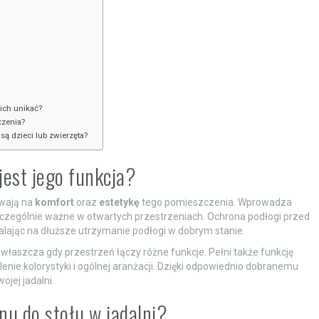
 ich unikać?
czenia?
są dzieci lub zwierzęta?
 jest jego funkcja?
ywają na
komfort
oraz
estetykę
tego pomieszczenia. Wprowadza
 szczególnie ważne w otwartych przestrzeniach. Ochrona podłogi przed
lając na dłuższe utrzymanie podłogi w dobrym stanie.
właszcza gdy przestrzeń łączy różne funkcje. Pełni także funkcję
nie kolorystyki i ogólnej aranżacji. Dzięki odpowiednio dobranemu
jej jadalni.
nu do stołu w jadalni?