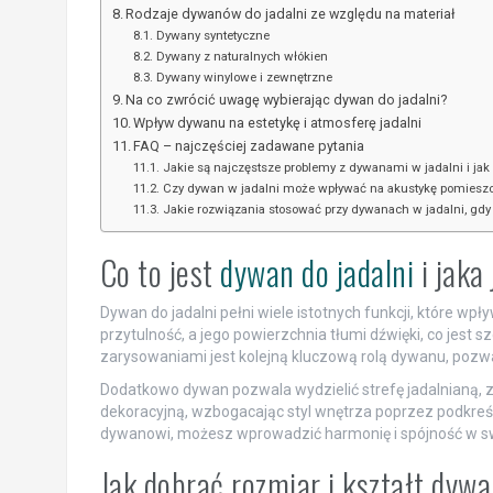
Rodzaje dywanów do jadalni ze względu na materiał
Dywany syntetyczne
Dywany z naturalnych włókien
Dywany winylowe i zewnętrzne
Na co zwrócić uwagę wybierając dywan do jadalni?
Wpływ dywanu na estetykę i atmosferę jadalni
FAQ – najczęściej zadawane pytania
Jakie są najczęstsze problemy z dywanami w jadalni i jak
Czy dywan w jadalni może wpływać na akustykę pomiesz
Jakie rozwiązania stosować przy dywanach w jadalni, gdy 
Co to jest
dywan do jadalni
i jaka
Dywan do jadalni pełni wiele istotnych funkcji, które wpł
przytulność, a jego powierzchnia tłumi dźwięki, co jest
zarysowaniami jest kolejną kluczową rolą dywanu, pozwa
Dodatkowo dywan pozwala wydzielić strefę jadalnianą, z
dekoracyjną, wzbogacając styl wnętrza poprzez podkreśle
dywanowi, możesz wprowadzić harmonię i spójność w swo
Jak dobrać rozmiar i kształt dywa