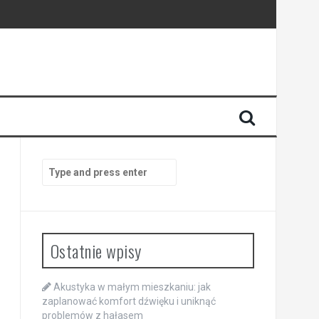
Search
for:
Ostatnie wpisy
Akustyka w małym mieszkaniu: jak
zaplanować komfort dźwięku i uniknąć
problemów z hałasem