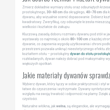
Zmierz dokładnie wymiary stołu oraz odsuniętych krzeseł
prostokątnego,
30–60 cm
dla okrągłego,
40–70 cm
dla 
dywanu, aby wizualnie ocenić dopasowanie. Dobierz kszt
kwadratowy. Zweryfikuj, czy odsunięte krzesła mieszczą
wielkości i kształcie do zakupu.
Kluczową zasadą doboru rozmiaru dywanu pod stół w jadal
wystawały co najmniej o około
80–100 cm
z każdej stron
dywanie, co zapewnia wygodę użytkowania i chroni podł
przestrzeni pozwala uniknąć nieestetycznego efektu z
kształtem stołu – prostokątny
dywan do stołu prostoką
rozkładanych, dywan należy dobrać pod maksymalny wym
większych spotkań.
Jakie materiały dywanów sprawdz
Wybierz dywan, który łączy w sobie praktyczność i styl w
łatwe do czyszczenia i wytrzymałe. Dywany syntetyczne,
względu na swoją trwałość i odporność na plamy. Dzięki 
czystości.
Naturalne włókna, jak
wełna
, są eleganckie, ale wymagają