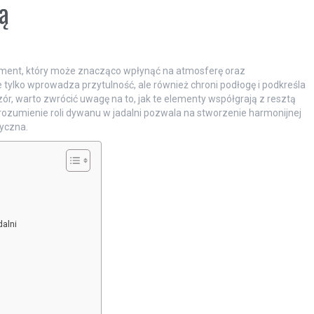
ią
ement, który może znacząco wpłynąć na atmosferę oraz
ylko wprowadza przytulność, ale również chroni podłogę i podkreśla
zór, warto zwrócić uwagę na to, jak te elementy współgrają z resztą
ozumienie roli dywanu w jadalni pozwala na stworzenie harmonijnej
tyczna.
alni