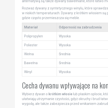
alternatywą są także dywany bawełniane, które łatwo mo
Rozważ dywany z syntetycznego winylu, które sprawdzają
w niskich temperaturach. Dywany z krótkim włosiem są pra
gdzie często przemieszcza się meble.
Materiał
Odporność na zabrudzenia
Polipropylen
Wysoka
Poliester
Wysoka
Wełna
Średnia
Bawełna
Średnia
Winyl
Wysoka
Cecha dywanu wpływające na komf
Wybierz dywan o
krótkim włosie
lub płaskim splocie, kt
ułatwiają utrzymanie czystości, gdyż okruchy i brud łatwo
wygodę, ale także zabezpiecza przed wnikaniem zabrudz