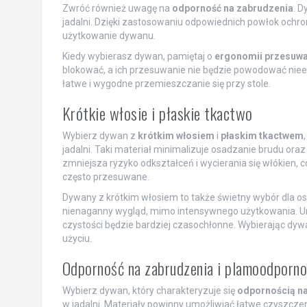
Zwróć również uwagę na
odporność na zabrudzenia
. D
jadalni. Dzięki zastosowaniu odpowiednich powłok ochr
użytkowanie dywanu.
Kiedy wybierasz dywan, pamiętaj o
ergonomii przesuwa
blokować, a ich przesuwanie nie będzie powodować niee
łatwe i wygodne przemieszczanie się przy stole.
Krótkie włosie i płaskie tkactwo
Wybierz dywan z
krótkim włosiem
i
płaskim tkactwem
jadalni. Taki materiał minimalizuje osadzanie brudu ora
zmniejsza ryzyko odkształceń i wycierania się włókien, c
często przesuwane.
Dywany z krótkim włosiem to także świetny wybór dla osó
nienaganny wygląd, mimo intensywnego użytkowania. Un
czystości będzie bardziej czasochłonne. Wybierając dywan
użyciu.
Odporność na zabrudzenia i plamoodporn
Wybierz dywan, który charakteryzuje się
odpornością na
w jadalni. Materiały powinny umożliwiać łatwe czyszcze