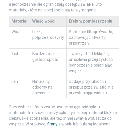
a jednocześnie nie ograniczają dostępu
światła
. Oto
materiały, które najlepiej spełniają te wymagania:
Materiał
Właściwości
Efekt w pomieszczeniu
Woal
Lekki,
Subtelnie filtruje światło,
półprzezroczysty
zachowując otwartą
przestrzeń.
Tiul
Bardzo cienki,
Tworzy efekt lekkości,
gęstość splotu
umożliwia przejrzystość,
jednocześnie osłaniając
wnętrze.
Len
Naturalny,
Dodaje przytulności i
odporny na
przepuszcza światło, nie
gniecenie
przesłaniając widoku.
Przy wyborze firan zwróć uwagę na gęstość splotu
materiału. Im szczelniejszy splot, tym lepiej materiał blokuje
ciekawskie spojrzenia, ale też mniej światła wpuszcza do
wnętrza. W praktyce,
firany
z woalu lub tiulu są idealnym