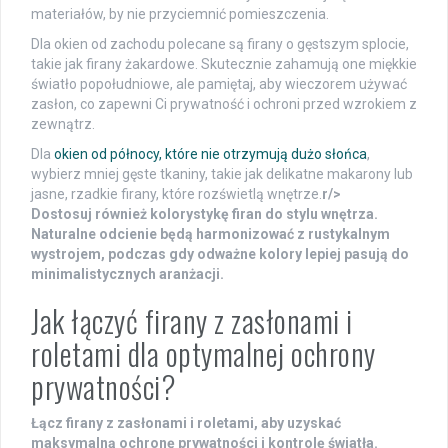
materiałów, by nie przyciemnić pomieszczenia.
Dla okien od zachodu polecane są firany o gęstszym splocie,
takie jak firany żakardowe. Skutecznie zahamują one miękkie
światło popołudniowe, ale pamiętaj, aby wieczorem używać
zasłon, co zapewni Ci prywatność i ochroni przed wzrokiem z
zewnątrz.
Dla
okien od północy, które nie otrzymują dużo słońca
,
wybierz mniej gęste tkaniny, takie jak delikatne makarony lub
jasne, rzadkie firany, które rozświetlą wnętrze.
r/>
Dostosuj również kolorystykę firan do stylu wnętrza.
Naturalne odcienie będą harmonizować z rustykalnym
wystrojem, podczas gdy odważne kolory lepiej pasują do
minimalistycznych aranżacji.
Jak łączyć firany z zasłonami i
roletami dla optymalnej ochrony
prywatności?
Łącz firany z zasłonami i roletami, aby uzyskać
maksymalną ochronę prywatności i kontrolę światła.