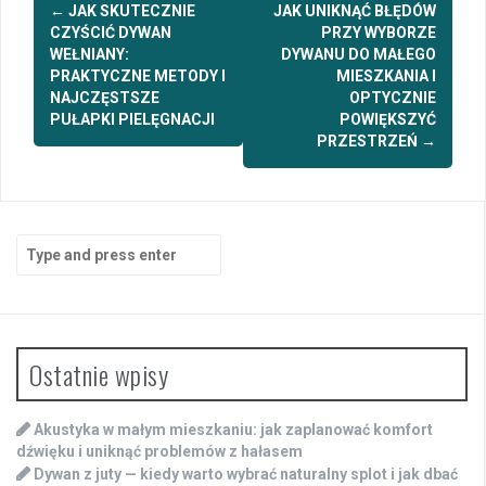
Post
←
JAK SKUTECZNIE
JAK UNIKNĄĆ BŁĘDÓW
navigation
CZYŚCIĆ DYWAN
PRZY WYBORZE
WEŁNIANY:
DYWANU DO MAŁEGO
PRAKTYCZNE METODY I
MIESZKANIA I
NAJCZĘSTSZE
OPTYCZNIE
PUŁAPKI PIELĘGNACJI
POWIĘKSZYĆ
PRZESTRZEŃ
→
Search
for:
Ostatnie wpisy
Akustyka w małym mieszkaniu: jak zaplanować komfort
dźwięku i uniknąć problemów z hałasem
Dywan z juty — kiedy warto wybrać naturalny splot i jak dbać