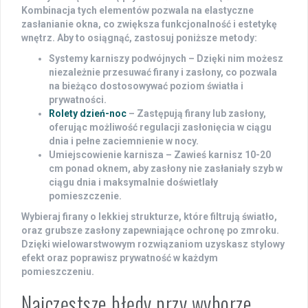
Kombinacja tych elementów pozwala na elastyczne
zasłanianie okna, co zwiększa funkcjonalność i estetykę
wnętrz. Aby to osiągnąć, zastosuj poniższe metody:
Systemy karniszy podwójnych
– Dzięki nim możesz
niezależnie przesuwać firany i zasłony, co pozwala
na bieżąco dostosowywać poziom światła i
prywatności.
Rolety dzień-noc
– Zastępują firany lub zasłony,
oferując możliwość regulacji zasłonięcia w ciągu
dnia i pełne zaciemnienie w nocy.
Umiejscowienie karnisza
– Zawieś karnisz 10-20
cm ponad oknem, aby zasłony nie zasłaniały szyb w
ciągu dnia i maksymalnie doświetlały
pomieszczenie.
Wybieraj firany o lekkiej strukturze, które filtrują światło,
oraz grubsze zasłony zapewniające ochronę po zmroku.
Dzięki wielowarstwowym rozwiązaniom uzyskasz stylowy
efekt oraz poprawisz prywatność w każdym
pomieszczeniu.
Najczęstsze błędy przy wyborze