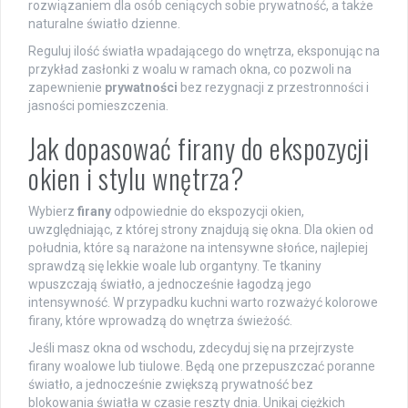
rozwiązaniem dla osób ceniących sobie prywatność, a także
naturalne światło dzienne.
Reguluj ilość światła wpadającego do wnętrza, eksponując na
przykład zasłonki z woalu w ramach okna, co pozwoli na
zapewnienie
prywatności
bez rezygnacji z przestronności i
jasności pomieszczenia.
Jak dopasować firany do ekspozycji
okien i stylu wnętrza?
Wybierz
firany
odpowiednie do ekspozycji okien,
uwzględniając, z której strony znajdują się okna. Dla okien od
południa, które są narażone na intensywne słońce, najlepiej
sprawdzą się lekkie woale lub organtyny. Te tkaniny
wpuszczają światło, a jednocześnie łagodzą jego
intensywność. W przypadku kuchni warto rozważyć kolorowe
firany, które wprowadzą do wnętrza świeżość.
Jeśli masz okna od wschodu, zdecyduj się na przejrzyste
firany woalowe lub tiulowe. Będą one przepuszczać poranne
światło, a jednocześnie zwiększą prywatność bez
blokowania światła w czasie reszty dnia. Unikaj ciężkich