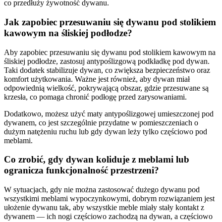
co przedłuży żywotność dywanu.
Jak zapobiec przesuwaniu się dywanu pod stolikiem
kawowym na śliskiej podłodze?
Aby zapobiec przesuwaniu się dywanu pod stolikiem kawowym na
śliskiej podłodze, zastosuj antypoślizgową podkładkę pod dywan.
Taki dodatek stabilizuje dywan, co zwiększa bezpieczeństwo oraz
komfort użytkowania. Ważne jest również, aby dywan miał
odpowiednią wielkość, pokrywającą obszar, gdzie przesuwane są
krzesła, co pomaga chronić podłogę przed zarysowaniami.
Dodatkowo, możesz użyć maty antypoślizgowej umieszczonej pod
dywanem, co jest szczególnie przydatne w pomieszczeniach o
dużym natężeniu ruchu lub gdy dywan leży tylko częściowo pod
meblami.
Co zrobić, gdy dywan koliduje z meblami lub
ogranicza funkcjonalność przestrzeni?
W sytuacjach, gdy nie można zastosować dużego dywanu pod
wszystkimi meblami wypoczynkowymi, dobrym rozwiązaniem jest
ułożenie dywanu tak, aby wszystkie meble miały stały kontakt z
dywanem — ich nogi częściowo zachodzą na dywan, a częściowo