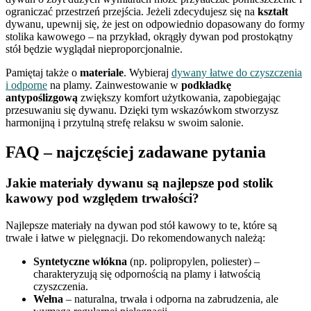
ograniczać przestrzeń przejścia. Jeżeli zdecydujesz się na
kształt
dywanu, upewnij się, że jest on odpowiednio dopasowany do formy
stolika kawowego – na przykład, okrągły dywan pod prostokątny
stół będzie wyglądał nieproporcjonalnie.
Pamiętaj także o
materiale
. Wybieraj
dywany łatwe do czyszczenia
i odporne
na plamy. Zainwestowanie w
podkładkę
antypoślizgową
zwiększy komfort użytkowania, zapobiegając
przesuwaniu się dywanu. Dzięki tym wskazówkom stworzysz
harmonijną i przytulną strefę relaksu w swoim salonie.
FAQ – najczęściej zadawane pytania
Jakie materiały dywanu są najlepsze pod stolik
kawowy pod względem trwałości?
Najlepsze materiały na dywan pod stół kawowy to te, które są
trwałe i łatwe w pielęgnacji. Do rekomendowanych należą:
Syntetyczne włókna
(np. polipropylen, poliester) –
charakteryzują się odpornością na plamy i łatwością
czyszczenia.
Wełna
– naturalna, trwała i odporna na zabrudzenia, ale