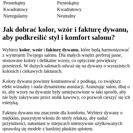
Prostokątny
Prostokątny
Kwadratowy
Kwadratowy
Nieregularny
Neutralny
Jak dobrać kolor, wzór i fakturę dywanu,
aby podkreślić styl i komfort salonu?
Wybierz
kolor
,
wzór
i
fakturę dywanu
, które będą harmonizować
z wystrojem Twojego salonu. Dla małych wnętrz preferuj jasne,
stonowane kolory i delikatne wzory, co optycznie powiększy
przestrzeń. W dużych salonach odważ się na dywany o wyrazistych
kolorach i ciekawych fakturach.
Kolory dywanu powinny kontrastować z podłogą, co zwiększy
efekt wizualny i nada dynamizmu aranżacji. Aranżując salon, dbaj o
to, aby wzory na dywanie były umiejscowione w taki sposób, aby
nie były zakrywane przez stolik kawowy, co pozwoli cieszyć się ich
estetyką.
Faktura dywanu ma znaczenie dla komfortu. Wybierz dywany o
miękkim, puszystym włosiu do strefy relaksu, aby nadać
przytulności, natomiast w miejscach intensywnie użytkowanych
sprawdzą się modele z bardziej płaskim splotem.