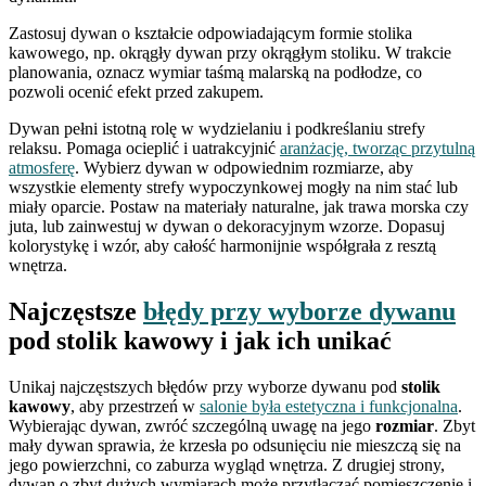
Zastosuj dywan o kształcie odpowiadającym formie stolika
kawowego, np. okrągły dywan przy okrągłym stoliku. W trakcie
planowania, oznacz wymiar taśmą malarską na podłodze, co
pozwoli ocenić efekt przed zakupem.
Dywan pełni istotną rolę w wydzielaniu i podkreślaniu strefy
relaksu. Pomaga ocieplić i uatrakcyjnić
aranżację, tworząc przytulną
atmosferę
. Wybierz dywan w odpowiednim rozmiarze, aby
wszystkie elementy strefy wypoczynkowej mogły na nim stać lub
miały oparcie. Postaw na materiały naturalne, jak trawa morska czy
juta, lub zainwestuj w dywan o dekoracyjnym wzorze. Dopasuj
kolorystykę i wzór, aby całość harmonijnie współgrała z resztą
wnętrza.
Najczęstsze
błędy przy wyborze dywanu
pod stolik kawowy i jak ich unikać
Unikaj najczęstszych błędów przy wyborze dywanu pod
stolik
kawowy
, aby przestrzeń w
salonie była estetyczna i funkcjonalna
.
Wybierając dywan, zwróć szczególną uwagę na jego
rozmiar
. Zbyt
mały dywan sprawia, że krzesła po odsunięciu nie mieszczą się na
jego powierzchni, co zaburza wygląd wnętrza. Z drugiej strony,
dywan o zbyt dużych wymiarach może przytłaczać pomieszczenie i