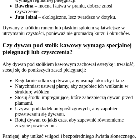
wymaga regularnej pielęgnacji.
Bawełna
– mocna i łatwa w praniu, dobrze znosi
czyszczenie.
Juta i sizal
– ekologiczne, lecz twardsze w dotyku.
Dywany z krótkim runem lub płaskim splotem są łatwiejsze w
utrzymaniu czystości, ponieważ nie gromadzą kurzu i okruchów.
Czy dywan pod stolik kawowy wymaga specjalnej
pielęgnacji lub czyszczenia?
Aby dywan pod stolikiem kawowym zachował estetykę i trwałość,
stosuj się do poniższych zasad pielęgnacji:
Regularnie odkurzaj dywan, aby usunąć okruchy i kurz.
Natychmiast usuwaj plamy, aby zapobiec ich wnikaniu w
strukturę włókien.
Stosuj środki impregnujące, które zabezpieczą dywan przed
plamami.
Używaj podkładek antypoślizgowych, aby zapobiec
przesuwaniu się dywanu.
Rotuj dywan co jakiś czas, aby zapewnić równomierne
zużycie powierzchni.
Pamiętaj, aby unikać wilgoci i bezpośredniego światła słonecznego,