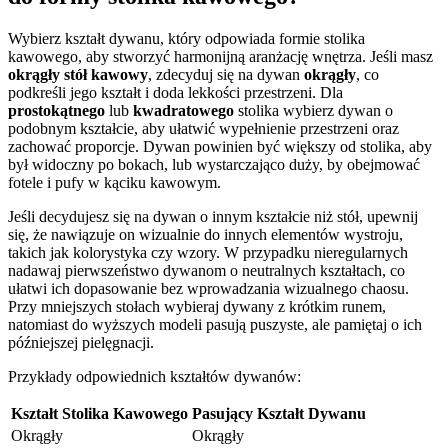
Wybierz kształt dywanu, który odpowiada formie stolika
kawowego, aby stworzyć harmonijną aranżację wnętrza. Jeśli masz
okrągły stół kawowy
, zdecyduj się na dywan
okrągły
, co
podkreśli jego kształt i doda lekkości przestrzeni. Dla
prostokątnego
lub
kwadratowego
stolika wybierz dywan o
podobnym kształcie, aby ułatwić wypełnienie przestrzeni oraz
zachować proporcje. Dywan powinien być większy od stolika, aby
był widoczny po bokach, lub wystarczająco duży, by obejmować
fotele i pufy w kąciku kawowym.
Jeśli decydujesz się na dywan o innym kształcie niż stół, upewnij
się, że nawiązuje on wizualnie do innych elementów wystroju,
takich jak kolorystyka czy wzory. W przypadku nieregularnych
nadawaj pierwszeństwo dywanom o neutralnych kształtach, co
ułatwi ich dopasowanie bez wprowadzania wizualnego chaosu.
Przy mniejszych stołach wybieraj dywany z krótkim runem,
natomiast do wyższych modeli pasują puszyste, ale pamiętaj o ich
późniejszej pielęgnacji.
Przykłady odpowiednich kształtów dywanów:
Kształt Stolika Kawowego
Pasujący Kształt Dywanu
Okrągły
Okrągły