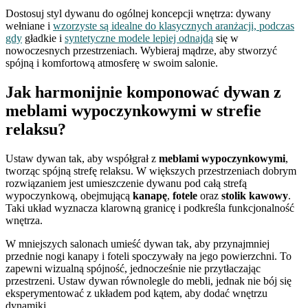
Dostosuj styl dywanu do ogólnej koncepcji wnętrza: dywany
wełniane i
wzorzyste są idealne do klasycznych aranżacji, podczas
gdy
gładkie i
syntetyczne modele lepiej odnajdą
się w
nowoczesnych przestrzeniach. Wybieraj mądrze, aby stworzyć
spójną i komfortową atmosferę w swoim salonie.
Jak harmonijnie komponować dywan z
meblami wypoczynkowymi w strefie
relaksu?
Ustaw dywan tak, aby współgrał z
meblami wypoczynkowymi
,
tworząc spójną strefę relaksu. W większych przestrzeniach dobrym
rozwiązaniem jest umieszczenie dywanu pod całą strefą
wypoczynkową, obejmującą
kanapę
,
fotele
oraz
stolik kawowy
.
Taki układ wyznacza klarowną granicę i podkreśla funkcjonalność
wnętrza.
W mniejszych salonach umieść dywan tak, aby przynajmniej
przednie nogi kanapy i foteli spoczywały na jego powierzchni. To
zapewni wizualną spójność, jednocześnie nie przytłaczając
przestrzeni. Ustaw dywan równolegle do mebli, jednak nie bój się
eksperymentować z układem pod kątem, aby dodać wnętrzu
dynamiki.