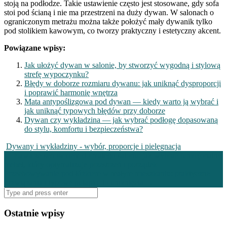
stoją na podłodze. Takie ustawienie często jest stosowane, gdy sofa
stoi pod ścianą i nie ma przestrzeni na duży dywan. W salonach o
ograniczonym metrażu można także położyć mały dywanik tylko
pod stolikiem kawowym, co tworzy praktyczny i estetyczny akcent.
Powiązane wpisy:
Jak ułożyć dywan w salonie, by stworzyć wygodną i stylową
strefę wypoczynku?
Błędy w doborze rozmiaru dywanu: jak uniknąć dysproporcji
i poprawić harmonię wnętrza
Mata antypoślizgowa pod dywan — kiedy warto ją wybrać i
jak uniknąć typowych błędów przy doborze
Dywan czy wykładzina — jak wybrać podłogę dopasowaną
do stylu, komfortu i bezpieczeństwa?
Dywany i wykładziny - wybór, proporcje i pielęgnacja
Post
←
Ława ze schowkiem do małego salonu: jak wybrać funkcjonalny
mebel, który optymalizuje przestrzeń i porządek
navigation
Przechowywanie pod łóżkiem w małym mieszkaniu: praktyczne
rozwiązania i typowe pułapki do uniknięcia
→
Search
for:
Ostatnie wpisy