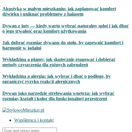
Skip
Akustyka w małym mieszkaniu: jak zaplanować komfort
to
dźwięku i uniknąć problemów z hałasem
content
Dywan z juty — kiedy warto wybrać naturalny splot i jak dbać
o jego trwałość oraz komfort użytkowania
Jak dobrać rozmiar dywanu do stołu, by zapewnić komfort i
harmonię w jadalni
Wykładzina a plamy: jak skutecznie reagować i dobierać
metody czyszczenia dla różnych zabrudzeń
Wykładzina a alergia: jak wybrać i dbać o podłogę, by
ograniczyć ryzyko reakcji alergicznych
Dywan jako narzędzie strefowania wnętrza: jak wybrać
rozmiar, kształt i kolor dla funkcjonalnej przestrzeni
Współpraca i kontakt
Search