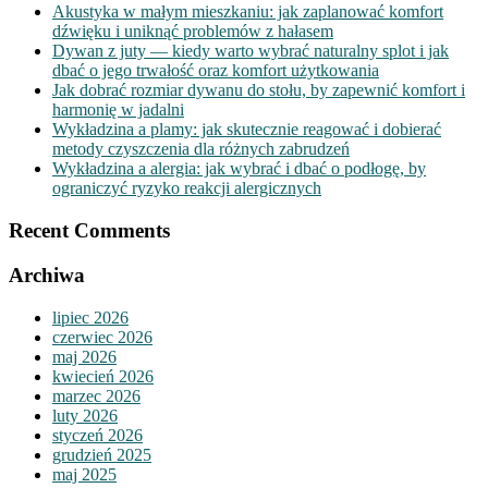
Akustyka w małym mieszkaniu: jak zaplanować komfort
dźwięku i uniknąć problemów z hałasem
Dywan z juty — kiedy warto wybrać naturalny splot i jak
dbać o jego trwałość oraz komfort użytkowania
Jak dobrać rozmiar dywanu do stołu, by zapewnić komfort i
harmonię w jadalni
Wykładzina a plamy: jak skutecznie reagować i dobierać
metody czyszczenia dla różnych zabrudzeń
Wykładzina a alergia: jak wybrać i dbać o podłogę, by
ograniczyć ryzyko reakcji alergicznych
Recent Comments
Archiwa
lipiec 2026
czerwiec 2026
maj 2026
kwiecień 2026
marzec 2026
luty 2026
styczeń 2026
grudzień 2025
maj 2025