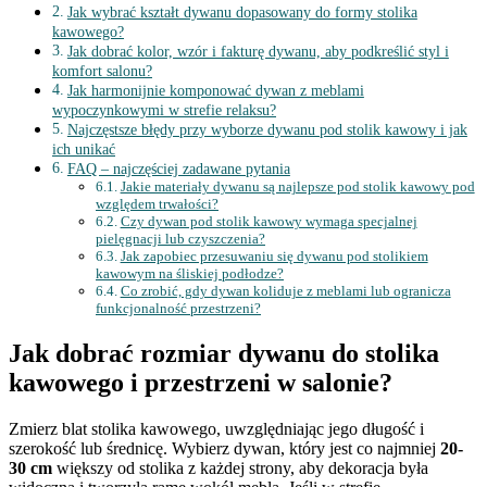
Jak wybrać kształt dywanu dopasowany do formy stolika
kawowego?
Jak dobrać kolor, wzór i fakturę dywanu, aby podkreślić styl i
komfort salonu?
Jak harmonijnie komponować dywan z meblami
wypoczynkowymi w strefie relaksu?
Najczęstsze błędy przy wyborze dywanu pod stolik kawowy i jak
ich unikać
FAQ – najczęściej zadawane pytania
Jakie materiały dywanu są najlepsze pod stolik kawowy pod
względem trwałości?
Czy dywan pod stolik kawowy wymaga specjalnej
pielęgnacji lub czyszczenia?
Jak zapobiec przesuwaniu się dywanu pod stolikiem
kawowym na śliskiej podłodze?
Co zrobić, gdy dywan koliduje z meblami lub ogranicza
funkcjonalność przestrzeni?
Jak dobrać rozmiar dywanu do stolika
kawowego i przestrzeni w salonie?
Zmierz blat stolika kawowego, uwzględniając jego długość i
szerokość lub średnicę. Wybierz dywan, który jest co najmniej
20-
30 cm
większy od stolika z każdej strony, aby dekoracja była