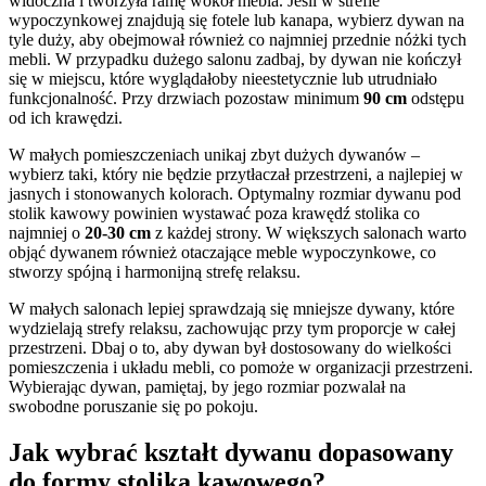
widoczna i tworzyła ramę wokół mebla. Jeśli w strefie
wypoczynkowej znajdują się fotele lub kanapa, wybierz dywan na
tyle duży, aby obejmował również co najmniej przednie nóżki tych
mebli. W przypadku dużego salonu zadbaj, by dywan nie kończył
się w miejscu, które wyglądałoby nieestetycznie lub utrudniało
funkcjonalność. Przy drzwiach pozostaw minimum
90 cm
odstępu
od ich krawędzi.
W małych pomieszczeniach unikaj zbyt dużych dywanów –
wybierz taki, który nie będzie przytłaczał przestrzeni, a najlepiej w
jasnych i stonowanych kolorach. Optymalny rozmiar dywanu pod
stolik kawowy powinien wystawać poza krawędź stolika co
najmniej o
20-30 cm
z każdej strony. W większych salonach warto
objąć dywanem również otaczające meble wypoczynkowe, co
stworzy spójną i harmonijną strefę relaksu.
W małych salonach lepiej sprawdzają się mniejsze dywany, które
wydzielają strefy relaksu, zachowując przy tym proporcje w całej
przestrzeni. Dbaj o to, aby dywan był dostosowany do wielkości
pomieszczenia i układu mebli, co pomoże w organizacji przestrzeni.
Wybierając dywan, pamiętaj, by jego rozmiar pozwalał na
swobodne poruszanie się po pokoju.
Jak wybrać kształt dywanu dopasowany
do formy stolika kawowego?