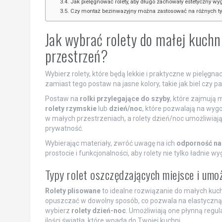
Jak pielęgnować rolety, aby długo zachowały estetyczny wy
Czy montaż bezinwazyjny można zastosować na różnych t
Jak wybrać rolety do małej kuchni
przestrzeń?
Wybierz rolety, które będą lekkie i praktyczne w pielęgna
zamiast tego postaw na jasne kolory, takie jak biel czy 
Postaw na
rolki przylegające do szyby
, które zajmują
rolety rzymskie
lub
dzień/noc
, które pozwalają na wyg
w małych przestrzeniach, a rolety dzień/noc umożliwiaj
prywatność.
Wybierając materiały, zwróć uwagę na ich
odporność na
prostocie i funkcjonalności, aby rolety nie tylko ładnie 
Typy rolet oszczędzających miejsce i umoż
Rolety plisowane
to idealne rozwiązanie do małych kuch
opuszczać w dowolny sposób, co pozwala na elastyczną k
wybierz
rolety dzień-noc
. Umożliwiają one płynną regul
ilości światła, które wpada do Twojej kuchni.