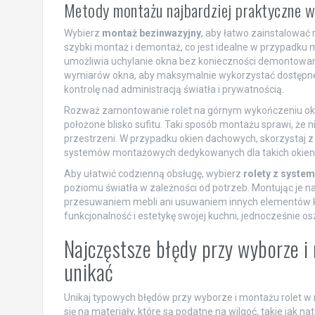
Metody montażu najbardziej praktyczne w
Wybierz
montaż bezinwazyjny
, aby łatwo zainstalować
szybki montaż i demontaż, co jest idealne w przypadku
umożliwia uchylanie okna bez konieczności demontowania
wymiarów okna, aby maksymalnie wykorzystać dostępne 
kontrolę nad administracją światła i prywatnością.
Rozważ zamontowanie rolet na górnym wykończeniu okna,
położone blisko sufitu. Taki sposób montażu sprawi, że n
przestrzeni. W przypadku okien dachowych, skorzystaj z
systemów montażowych dedykowanych dla takich okien
Aby ułatwić codzienną obsługę, wybierz
rolety z syste
poziomu światła w zależności od potrzeb. Montując je n
przesuwaniem mebli ani usuwaniem innych elementów k
funkcjonalność i estetykę swojej kuchni, jednocześnie o
Najczęstsze błędy przy wyborze i 
unikać
Unikaj typowych błędów przy wyborze i montażu rolet w m
się na materiały, które są podatne na wilgoć, takie jak na