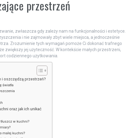
zające przestrzeń
zwanie, zwłaszcza gdy zależy nam na funkcjonalności i estetyce.
czyszczenia i nie zajmowały zbyt wiele miejsca, a jednocześnie
nętrza. Zrozumienie tych wymagań pomoże Ci dokonać trafnego
akże zwiększy jej użyteczność. W kontekście małych przestrzeni,
ort codziennego użytkowania.
ne i oszczędzą przestrzeń?
ę światła
zyszczenia
ch
chni oraz jak ich unikać
 tłuszcz w kuchni?
ymiary?
o małej kuchni?