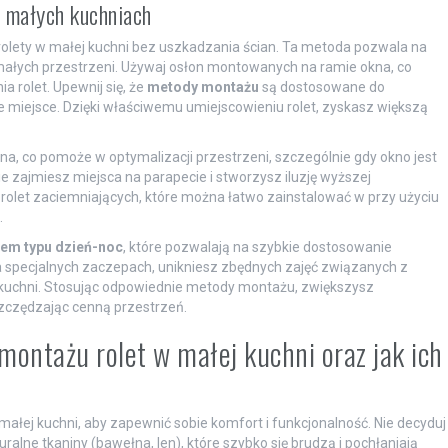
 małych kuchniach
 rolety w małej kuchni bez uszkadzania ścian. Ta metoda pozwala na
 małych przestrzeni. Używaj osłon montowanych na ramie okna, co
 rolet. Upewnij się, że
metody montażu
są dostosowane do
miejsce. Dzięki właściwemu umiejscowieniu rolet, zyskasz większą
 co pomoże w optymalizacji przestrzeni, szczególnie gdy okno jest
ie zajmiesz miejsca na parapecie i stworzysz iluzję wyższej
 rolet zaciemniających, które można łatwo zainstalować w przy użyciu
.
mem typu dzień-noc
, które pozwalają na szybkie dostosowanie
a specjalnych zaczepach, unikniesz zbędnych zajęć związanych z
uchni. Stosując odpowiednie metody montażu, zwiększysz
szczędzając cenną przestrzeń.
montażu rolet w małej kuchni oraz jak ich
ałej kuchni, aby zapewnić sobie komfort i funkcjonalność. Nie decyduj
turalne tkaniny (bawełna, len), które szybko się brudzą i pochłaniają