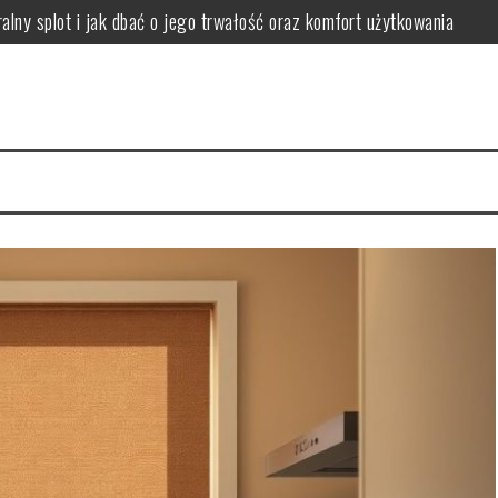
lny splot i jak dbać o jego trwałość oraz komfort użytkowania
apewnić komfort i harmonię w jadalni
ować i dobierać metody czyszczenia dla różnych zabrudzeń
 podłogę, by ograniczyć ryzyko reakcji alergicznych
 jak wybrać rozmiar, kształt i kolor dla funkcjonalnej przestrzeni
nować komfort dźwięku i uniknąć problemów z hałasem