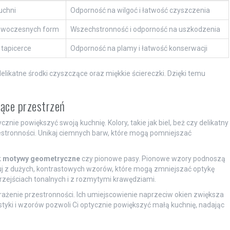
uchni
Odporność na wilgoć i łatwość czyszczenia
nowoczesnych form
Wszechstronność i odporność na uszkodzenia
 tapicerce
Odporność na plamy i łatwość konserwacji
delikatne środki czyszczące oraz miękkie ściereczki. Dzięki temu
jące przestrzeń
ycznie powiększyć swoją kuchnię. Kolory, takie jak biel, beż czy delikatny
rzestronności. Unikaj ciemnych barw, które mogą pomniejszać
k
motywy geometryczne
czy pionowe pasy. Pionowe wzory podnoszą
nuj z dużych, kontrastowych wzorów, które mogą zmniejszać optykę
rzejściach tonalnych i z rozmytymi krawędziami.
ażenie przestronności. Ich umiejscowienie naprzeciw okien zwiększa
rystyki i wzorów pozwoli Ci optycznie powiększyć małą kuchnię, nadając