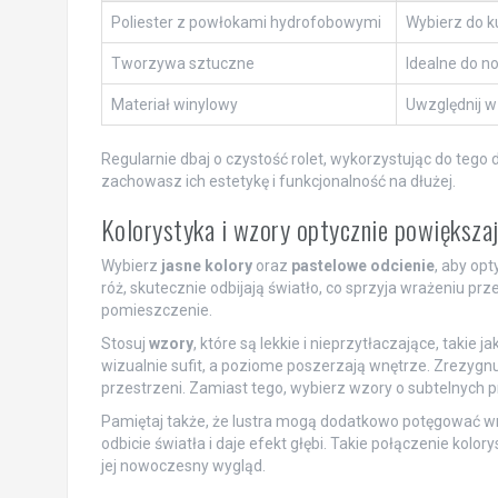
Poliester z powłokami hydrofobowymi
Wybierz do k
Tworzywa sztuczne
Idealne do 
Materiał winylowy
Uwzględnij w
Regularnie dbaj o czystość rolet, wykorzystując do tego 
zachowasz ich estetykę i funkcjonalność na dłużej.
Kolorystyka i wzory optycznie powiększa
Wybierz
jasne kolory
oraz
pastelowe odcienie
, aby opt
róż, skutecznie odbijają światło, co sprzyja wrażeniu p
pomieszczenie.
Stosuj
wzory
, które są lekkie i nieprzytłaczające, takie ja
wizualnie sufit, a poziome poszerzają wnętrze. Zrezyg
przestrzeni. Zamiast tego, wybierz wzory o subtelnych p
Pamiętaj także, że lustra mogą dodatkowo potęgować wr
odbicie światła i daje efekt głębi. Takie połączenie kolo
jej nowoczesny wygląd.