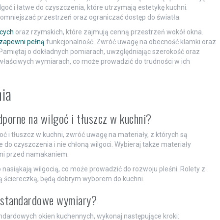
goć i łatwe do czyszczenia, które utrzymają estetykę kuchni.
pomniejszać przestrzeń oraz ograniczać dostęp do światła.
ących
oraz rzymskich, które zajmują cenną przestrzeń wokół okna.
 zapewni pełną
funkcjonalność. Zwróć uwagę na obecność klamki oraz
. Pamiętaj o dokładnych pomiarach, uwzględniając szerokość oraz
właściwych wymiarach, co może prowadzić do trudności w ich
nia
dporne na wilgoć i tłuszcz w kuchni?
ć i tłuszcz w kuchni, zwróć uwagę na materiały, z których są
e do czyszczenia i nie chłoną wilgoci. Wybieraj także materiały
ni przed namakaniem.
o nasiąkają wilgocią, co może prowadzić do rozwoju pleśni. Rolety z
 ściereczką, będą dobrym wyborem do kuchni.
iestandardowe wymiary?
ndardowych okien kuchennych, wykonaj następujące kroki: