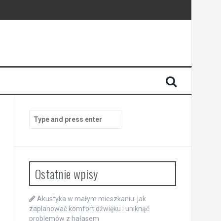
Search
for:
Ostatnie wpisy
Akustyka w małym mieszkaniu: jak
zaplanować komfort dźwięku i uniknąć
problemów z hałasem