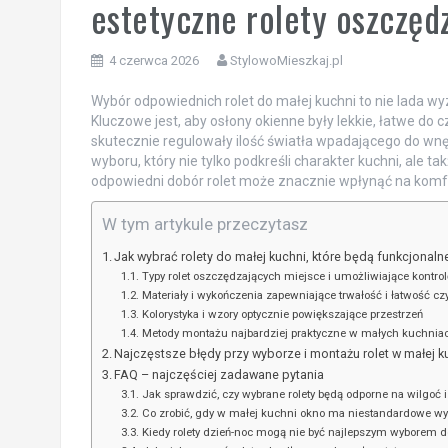
estetyczne rolety oszczęd
4 czerwca 2026
StylowoMieszkaj.pl
Wybór odpowiednich rolet do małej kuchni to nie lada wy
Kluczowe jest, aby osłony okienne były lekkie, łatwe do 
skutecznie regulowały ilość światła wpadającego do w
wyboru, który nie tylko podkreśli charakter kuchni, ale t
odpowiedni dobór rolet może znacznie wpłynąć na komf
W tym artykule przeczytasz
Jak wybrać rolety do małej kuchni, które będą funkcjonal
Typy rolet oszczędzających miejsce i umożliwiające kontrol
Materiały i wykończenia zapewniające trwałość i łatwość c
Kolorystyka i wzory optycznie powiększające przestrzeń
Metody montażu najbardziej praktyczne w małych kuchnia
Najczęstsze błędy przy wyborze i montażu rolet w małej ku
FAQ – najczęściej zadawane pytania
Jak sprawdzić, czy wybrane rolety będą odporne na wilgoć i
Co zrobić, gdy w małej kuchni okno ma niestandardowe w
Kiedy rolety dzień-noc mogą nie być najlepszym wyborem d