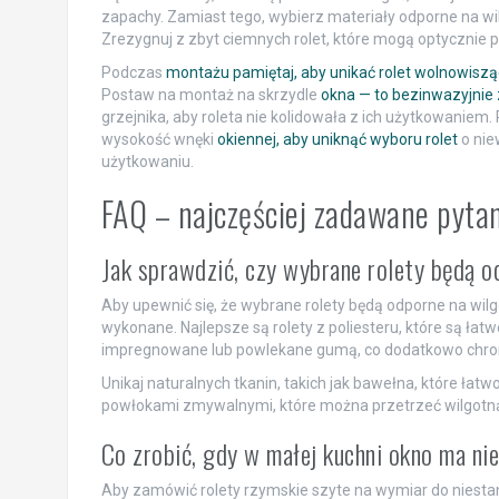
zapachy. Zamiast tego, wybierz materiały odporne na wil
Zrezygnuj z zbyt ciemnych rolet, które mogą optycznie 
Podczas
montażu pamiętaj, aby unikać rolet wolnowisz
Postaw na montaż na skrzydle
okna — to bezinwazyjnie
grzejnika, aby roleta nie kolidowała z ich użytkowaniem
wysokość wnęki
okiennej, aby uniknąć wyboru rolet
o nie
użytkowaniu.
FAQ – najczęściej zadawane pyta
Jak sprawdzić, czy wybrane rolety będą o
Aby upewnić się, że wybrane rolety będą odporne na wilgo
wykonane. Najlepsze są rolety z poliesteru, które są łatw
impregnowane lub powlekane gumą, co dodatkowo chro
Unikaj naturalnych tkanin, takich jak bawełna, które łatw
powłokami zmywalnymi, które można przetrzeć wilgotną
Co zrobić, gdy w małej kuchni okno ma n
Aby zamówić rolety rzymskie szyte na wymiar do niesta