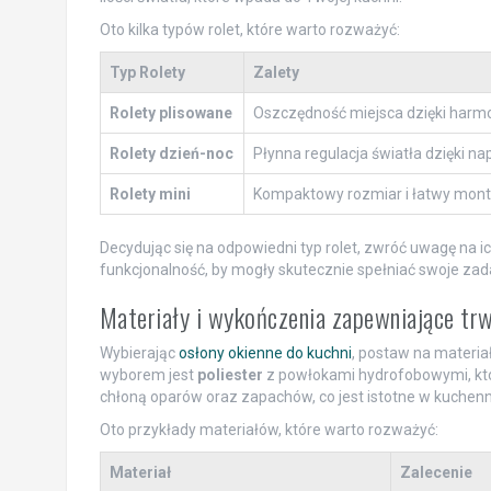
Oto kilka typów rolet, które warto rozważyć:
Typ Rolety
Zalety
Rolety plisowane
Oszczędność miejsca dzięki harmoni
Rolety dzień-noc
Płynna regulacja światła dzięki 
Rolety mini
Kompaktowy rozmiar i łatwy monta
Decydując się na odpowiedni typ rolet, zwróć uwagę na ic
funkcjonalność, by mogły skutecznie spełniać swoje zad
Materiały i wykończenia zapewniające trw
Wybierając
osłony okienne do kuchni
, postaw na materia
wyborem jest
poliester
z powłokami hydrofobowymi, który
chłoną oparów oraz zapachów, co jest istotne w kuchen
Oto przykłady materiałów, które warto rozważyć:
Materiał
Zalecenie