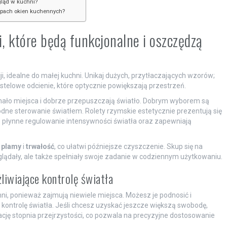
gląd w kuchni?
ypach okien kuchennych?
, które będą funkcjonalne i oszczędzą
cji, idealne do małej kuchni. Unikaj dużych, przytłaczających wzorów;
pastelowe odcienie, które optycznie powiększają przestrzeń.
 mało miejsca i dobrze przepuszczają światło. Dobrym wyborem są
odne sterowanie światłem. Rolety rzymskie estetycznie prezentują się
ą płynne regulowanie intensywności światła oraz zapewniają
 plamy
i
trwałość
, co ułatwi późniejsze czyszczenie. Skup się na
wyglądały, ale także spełniały swoje zadanie w codziennym użytkowaniu.
liwiające kontrolę światła
ni, ponieważ zajmują niewiele miejsca. Możesz je podnosić i
ontrolę światła. Jeśli chcesz uzyskać jeszcze większą swobodę,
ację stopnia przejrzystości, co pozwala na precyzyjne dostosowanie