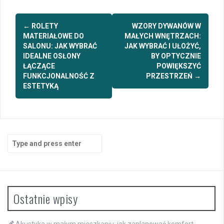
Post
←
ROLETY
WZORY DYWANÓW W
navigation
MATERIAŁOWE DO
MAŁYCH WNĘTRZACH:
SALONU: JAK WYBRAĆ
JAK WYBRAĆ I UŁOŻYĆ,
IDEALNE OSŁONY
BY OPTYCZNIE
ŁĄCZĄCE
POWIĘKSZYĆ
FUNKCJONALNOŚĆ Z
PRZESTRZEŃ
→
ESTETYKĄ
Search
for:
Ostatnie wpisy