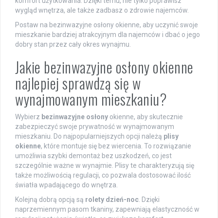
komfort użytkowania. Dzięki temu, nie tylko poprawisz
wygląd wnętrza, ale także zadbasz o zdrowie najemców.
Postaw na bezinwazyjne osłony okienne, aby uczynić swoje
mieszkanie bardziej atrakcyjnym dla najemców i dbać o jego
dobry stan przez cały okres wynajmu.
Jakie bezinwazyjne osłony okienne
najlepiej sprawdzą się w
wynajmowanym mieszkaniu?
Wybierz
bezinwazyjne osłony
okienne, aby skutecznie
zabezpieczyć swoje prywatność w wynajmowanym
mieszkaniu. Do najpopularniejszych opcji należą
plisy
okienne
, które montuje się bez wiercenia. To rozwiązanie
umożliwia szybki demontaż bez uszkodzeń, co jest
szczególnie ważne w wynajmie. Plisy te charakteryzują się
także możliwością regulacji, co pozwala dostosować ilość
światła wpadającego do wnętrza.
Kolejną dobrą opcją są
rolety dzień-noc
. Dzięki
naprzemiennym pasom tkaniny, zapewniają elastyczność w