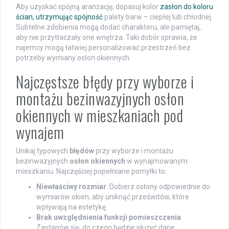
Aby uzyskać spójną aranżację, dopasuj kolor
zasłon do koloru
ścian, utrzymując spójność
palety barw – ciepłej lub chłodnej.
Subtelne zdobienia mogą dodać charakteru, ale pamiętaj,
aby nie przytłaczały one wnętrza. Taki dobór sprawia, że
najemcy mogą łatwiej personalizować przestrzeń bez
potrzeby wymiany osłon okiennych.
Najczęstsze błędy przy wyborze i
montażu bezinwazyjnych osłon
okiennych w mieszkaniach pod
wynajem
Unikaj typowych
błędów
przy wyborze i montażu
bezinwazyjnych
osłon okiennych
w wynajmowanym
mieszkaniu. Najczęściej popełniane pomyłki to:
Niewłaściwy rozmiar
: Dobierz osłony odpowiednie do
wymiarów okien, aby uniknąć prześwitów, które
wpływają na estetykę.
Brak uwzględnienia funkcji pomieszczenia
:
Zastanów się, do czego będzie służyć dane