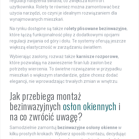
regulacji natężenia światła, co zwiększa komfort
użytkownika. Rolety te również można zamontować bez
użycia narzędzi, co czyni je idealnym rozwiązaniem dla
wynajmowanych mieszkań.
Na rynku dostępne są także
rolety plisowane bezinwazyjne
,
które łączą funkcjonalność plisy z dodatkowymi opcjami
regulacji zwijania od góry i dołu. Te systemy oferują jeszcze
większą elastyczność w zarządzaniu światłem.
Wybierając zasłony, rozważ także
karnisze rozporowe
,
które pozwalają na zawieszenie firan lub zasłon bez
potrzeby wiercenia. To świetne rozwiązanie w przypadku
mieszkań o większym standardzie, gdzie chcesz dodać
elegancji, nie wprowadzając trwałych zmian w wnętrzu.
Jak przebiega montaż
bezinwazyjnych
osłon okiennych
i
na co zwrócić uwagę?
Samodzielnie zamontuj
bezinwazyjne osłony okienne
w
kilku prostych krokach. Wybierz sposób montażu, decydując