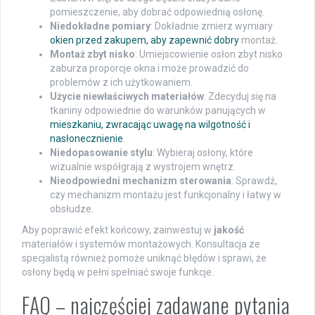
pomieszczenie, aby dobrać odpowiednią osłonę.
Niedokładne pomiary
: Dokładnie zmierz wymiary
okien przed zakupem, aby zapewnić dobry
montaż.
Montaż zbyt nisko
: Umiejscowienie osłon zbyt nisko
zaburza proporcje okna i może prowadzić do
problemów z ich użytkowaniem.
Użycie niewłaściwych materiałów
: Zdecyduj się na
tkaniny odpowiednie do warunków panujących w
mieszkaniu, zwracając uwagę na wilgotność i
nasłonecznienie
.
Niedopasowanie stylu
: Wybieraj osłony, które
wizualnie współgrają z wystrojem wnętrz.
Nieodpowiedni mechanizm sterowania
: Sprawdź,
czy mechanizm montażu jest funkcjonalny i łatwy w
obsłudze.
Aby poprawić efekt końcowy, zainwestuj w
jakość
materiałów i systemów montażowych. Konsultacja ze
specjalistą również pomoże uniknąć błędów i sprawi, że
osłony będą w pełni spełniać swoje funkcje.
FAQ – najczęściej zadawane pytania