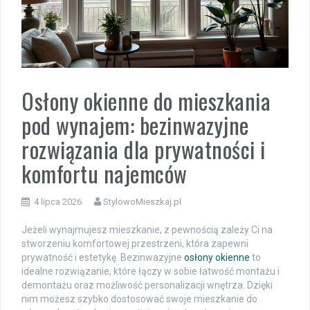
Osłony okienne do mieszkania
pod wynajem: bezinwazyjne
rozwiązania dla prywatności i
komfortu najemców
4 lipca 2026
StylowoMieszkaj.pl
Jeżeli wynajmujesz mieszkanie, z pewnością zależy Ci na
stworzeniu komfortowej przestrzeni, która zapewni
prywatność i estetykę. Bezinwazyjne
osłony okienne
to
idealne rozwiązanie, które łączy w sobie łatwość montażu i
demontażu oraz możliwość personalizacji wnętrza. Dzięki
nim możesz szybko dostosować swoje mieszkanie do