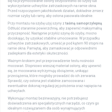
się na przymocowanie osłony bezpośrednio do szyby lub
wykorzystanie uchwytów zatrzaskowych na ramie okna.
Przed rozpoczęciem jakichkolwiek działań, dokładnie zmierz
rozmiar szyby lub ramy, aby osłona pasowała idealnie.
Przy montażu na szybę użyj szyny z
taśmą samoprzylepną
.
Odtłuść starannie powierzchnię, aby zapewnić maksymalną
przyczepność. Następnie przyłóż szynę do szyby, mocno
dociskając, by uzyskać stabilne umocowanie. W przypadku
uchwytów zatrzaskowych, umieść je pod kątem 90 stopni na
ramie okna. Pamiętaj, aby zamaskować je odpowiednimi
zaślepkami dla estetyki i skuteczności.
Ważnym krokiem jest przeprowadzenie testu nośności
mocowań. Stopniowo wieszaj materiał osłony, aby upewnić
się, że mocowania wytrzymują obciążenie, unikając
przeciążenia, które mogłoby prowadzić do ich zerwania.
Sprawdź, czy osłona jest stabilnie zamocowana i
ewentualnie dokonaj regulacji jej położenia oraz napięcia na
uchwytach.
Wykonując montaż bezinwazyjny, nie potrzebujesz
doświadczenia ani specjalistycznych narzędzi, co czyni go
idealnym rozwiązaniem dla osób wynajmujących