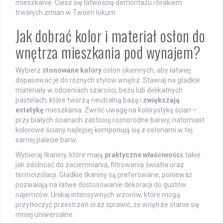
mieszkanie. Ciesz się łatwością demontażu i brakiem
trwałych zmian w Twoim lokum.
Jak dobrać kolor i materiał osłon do
wnętrza mieszkania pod wynajem?
Wybierz
stonowane kolory
osłon okiennych, aby łatwiej
dopasować je do różnych stylów wnętrz. Stawiaj na gładkie
materiały w odcieniach szarości, beżu lub delikatnych
pastelach, które tworzą neutralną bazę i
zwiększają
estetykę
mieszkania. Zwróć uwagę na kolorystykę ścian –
przy białych ścianach zastosuj różnorodne barwy, natomiast
kolorowe ściany najlepiej komponują się z osłonami w tej
samej palecie barw.
Wybieraj tkaniny, które mają
praktyczne właściwości
, takie
jak zdolność do zaciemniania, filtrowania światła oraz
termoizolacji. Gładkie tkaniny są preferowane, ponieważ
pozwalają na łatwe dostosowanie dekoracji do gustów
najemców. Unikaj intensywnych wzorów, które mogą
przytłoczyć przestrzeń oraz sprawić, że wnętrze stanie się
mniej uniwersalne.