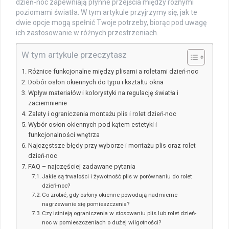
dzień-noc zapewniają płynne przejścia między różnymi
poziomami światła. W tym artykule przyjrzymy się, jak te
dwie opcje mogą spełnić Twoje potrzeby, biorąc pod uwagę
ich zastosowanie w różnych przestrzeniach.
W tym artykule przeczytasz
Różnice funkcjonalne między plisami a roletami dzień-noc
Dobór osłon okiennych do typu i kształtu okna
Wpływ materiałów i kolorystyki na regulację światła i
zaciemnienie
Zalety i ograniczenia montażu plis i rolet dzień-noc
Wybór osłon okiennych pod kątem estetyki i
funkcjonalności wnętrza
Najczęstsze błędy przy wyborze i montażu plis oraz rolet
dzień-noc
FAQ – najczęściej zadawane pytania
Jakie są trwałości i żywotność plis w porównaniu do rolet
dzień-noc?
Co zrobić, gdy osłony okienne powodują nadmierne
nagrzewanie się pomieszczenia?
Czy istnieją ograniczenia w stosowaniu plis lub rolet dzień-
noc w pomieszczeniach o dużej wilgotności?