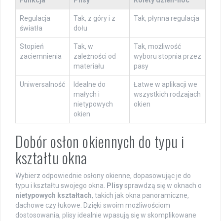
Funkcja
Plisy
Rolety dzień-noc
Regulacja
Tak, z góry i z
Tak, płynna regulacja
światła
dołu
Stopień
Tak, w
Tak, możliwość
zaciemnienia
zależności od
wyboru stopnia przez
materiału
pasy
Uniwersalność
Idealne do
Łatwe w aplikacji we
małych i
wszystkich rodzajach
nietypowych
okien
okien
Dobór osłon okiennych do typu i
kształtu okna
Wybierz odpowiednie osłony okienne, dopasowując je do
typu i kształtu swojego okna.
Plisy
sprawdzą się w oknach o
nietypowych kształtach
, takich jak okna panoramiczne,
dachowe czy łukowe. Dzięki swoim możliwościom
dostosowania, plisy idealnie wpasują się w skomplikowane