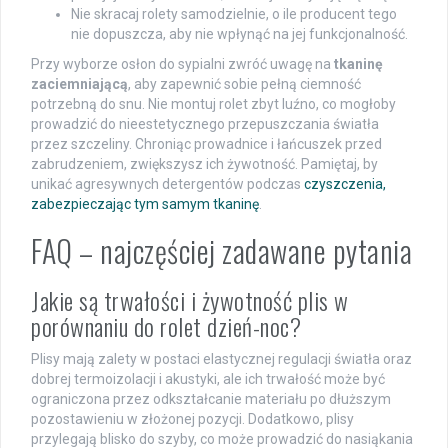
Nie skracaj rolety samodzielnie, o ile producent tego
nie dopuszcza, aby nie wpłynąć na jej funkcjonalność.
Przy wyborze osłon do sypialni zwróć uwagę na
tkaninę
zaciemniającą
, aby zapewnić sobie pełną ciemność
potrzebną do snu. Nie montuj rolet zbyt luźno, co mogłoby
prowadzić do nieestetycznego przepuszczania światła
przez szczeliny. Chroniąc prowadnice i łańcuszek przed
zabrudzeniem, zwiększysz ich żywotność. Pamiętaj, by
unikać agresywnych detergentów podczas
czyszczenia,
zabezpieczając tym samym tkaninę
.
FAQ – najczęściej zadawane pytania
Jakie są trwałości i żywotność plis w
porównaniu do rolet dzień-noc?
Plisy mają zalety w postaci elastycznej regulacji światła oraz
dobrej termoizolacji i akustyki, ale ich trwałość może być
ograniczona przez odkształcanie materiału po dłuższym
pozostawieniu w złożonej pozycji. Dodatkowo, plisy
przylegają blisko do szyby, co może prowadzić do nasiąkania