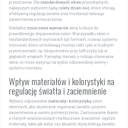
przestrzenie. Dla
standardowych okien
prostokątnych,
najlepszym wyborem będą
rolety dzień-noc
, które oferują
efektywną regulację światła oraz możliwość łatwego
zaciemnienia pomieszczenia.
Dokładne
zmierzenie wymiarów
okna to klucz do
prawidłowego dopasowania osłon. W przypadku okien o
niestandardowych wymiarach lub formach, rozważ systemy
mocowań, które umożliwiają montaż rolet i plis w trudnych
przestrzeniach, np. bezpośrednio przy tafli szyby lub w
głębokich wnękach. Pamiętaj również o rodzaju otwierania
okna, co może wpłynąć na wybór odpowiedniej osłony i
systemu montażu.
Wpływ materiałów i kolorystyki na
regulację światła i zaciemnienie
Wybierz odpowiednie
materiały
i
kolorystykę
osłon
okiennych, aby skutecznie regulować światło i poziom
zaciemnienia w swoim pomieszczeniu. Zastosowanie tkanin
o różnych właściwościach ma kluczowe znaczenie: cięższe
materiały, takie jak welur czy aksamit, lepiej blokują światło,