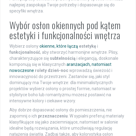
najlepiej zaspokaja Twoje potrzeby i dopasowuje się do
specyfiki wnętrza.
Wybór osłon okiennych pod kątem
estetyki i funkcjonalności wnętrza
Wybierz osłony
okienne, które łączą
estetykę
i
funkcjonalność
, aby stworzyć harmonijne wnętrze. Plisy,
charakteryzujące się
subtelnością
i elegancją, doskonale
komponują się w klasycznych
aranżacjach, natomiast
nowoczesne
rolety dzień-noc
wprowadzą świeżość i
innowacyjność do przestrzeni. Zastanów się, jaki styl
dominujący ma Twoje wnętrze: dla minimalistycznych
projektów wybierz osłony o prostej formie, natomiast w
stylistyce boho lub romantyzmu możesz postawić na
intensywne kolory i ciekawe wzory.
Aby dobrze dopasować osłony do pomieszczenia, nie
zapomnij o ich
przeznaczeniu
. W sypialni preferuj materiały
klasyfikujące się jako zaciemniające, natomiast w salonie
idealne będą rozwiązania, które umożliwiają regulację
natężenia światła. Zadbaj także, aby kolorystyka osłon