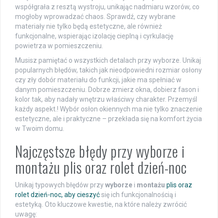
współgrała z resztą wystroju, unikając nadmiaru wzorów, co
mogłoby wprowadzać chaos. Sprawdź, czy wybrane
materiały nie tylko będą estetyczne, ale również
funkcjonalne, wspierając izolację cieplną i cyrkulację
powietrza w pomieszczeniu.
Musisz pamiętać o wszystkich detalach przy wyborze. Unikaj
popularnych błędów, takich jak nieodpowiedni rozmiar osłony
czy zły dobór materiału do funkcji, jakie ma spełniać w
danym pomieszczeniu. Dobrze zmierz okna, dobierz fason i
kolor tak, aby nadały wnętrzu właściwy charakter. Przemyśl
każdy aspekt.! Wybór osłon okiennych ma nie tylko znaczenie
estetyczne, ale i praktyczne – przekłada się na komfort życia
w Twoim domu.
Najczęstsze błędy przy wyborze i
montażu plis oraz rolet dzień-noc
Unikaj typowych błędów przy
wyborze
i
montażu
plis oraz
rolet dzień-noc, aby cieszyć
się ich funkcjonalnością i
estetyką. Oto kluczowe kwestie, na które należy zwrócić
uwagę: