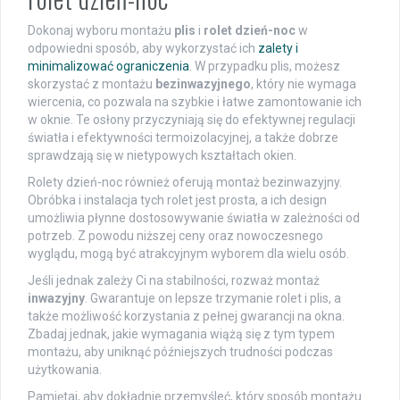
Dokonaj wyboru montażu
plis
i
rolet dzień-noc
w
odpowiedni sposób, aby wykorzystać ich
zalety i
minimalizować ograniczenia
. W przypadku plis, możesz
skorzystać z montażu
bezinwazyjnego
, który nie wymaga
wiercenia, co pozwala na szybkie i łatwe zamontowanie ich
w oknie. Te osłony przyczyniają się do efektywnej regulacji
światła i efektywności termoizolacyjnej, a także dobrze
sprawdzają się w nietypowych kształtach okien.
Rolety dzień-noc również oferują montaż bezinwazyjny.
Obróbka i instalacja tych rolet jest prosta, a ich design
umożliwia płynne dostosowywanie światła w zależności od
potrzeb. Z powodu niższej ceny oraz nowoczesnego
wyglądu, mogą być atrakcyjnym wyborem dla wielu osób.
Jeśli jednak zależy Ci na stabilności, rozważ montaż
inwazyjny
. Gwarantuje on lepsze trzymanie rolet i plis, a
także możliwość korzystania z pełnej gwarancji na okna.
Zbadaj jednak, jakie wymagania wiążą się z tym typem
montażu, aby uniknąć późniejszych trudności podczas
użytkowania.
Pamiętaj, aby dokładnie przemyśleć, który sposób montażu