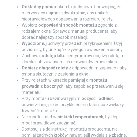
Dokładny pomiar
okna to podstawa. Upewnij się, że
mierzysz co najmniej dwukrotnie, aby unikać
nieprawidłowego dopasowania rozmiaru rolety.
Wybierz
odpowiedni sposób montażu
zgodnie z
rodzajem okna. Sprawdź manual producenta, aby
dobrać najlepszy sposób instalacji.
Wypoziomuj
uchwyty przed ich przykręceniem. Użyj
poziomicy, by uniknąć krzywego zawieszenia osłony.
Zachowaj
odstęp
kilku centymetrów między roletą a
klamką lub zawiasem, co ułatwia otwieranie okna.
Dobierz długość rolety
z odpowiednim zapasem, aby
osłona skutecznie zasłaniała okno.
Przy roletach w kasecie pamiętaj o
montażu
prowadnic bocznych
, aby zapobiec przesuwaniu się
materiału.
Przy montażu bezinwazyjnym
oczyść i odtłuść
powierzchnię przed przyklejeniem taśm, co zwiększy
trwałość montażu.
Nie montuj rolet w
niskich temperaturach
, by klej
mógł prawidłowo zadziałać.
Dostosuj się do instrukcji montażu producenta, nie
pomijaj żadnych kroków, nawet jeśli wydają się zbędne.