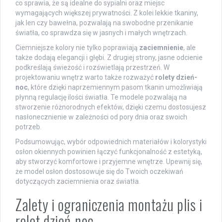
co sprawia, że są idealne do sypialni oraz miejsc
wymagających większej prywatności. Z kolei lekkie tkaniny,
jak len czy bawełna, pozwalają na swobodne przenikanie
światła, co sprawdza się w jasnych i małych wnętrzach.
Ciemniejsze kolory nie tylko poprawiają
zaciemnienie
, ale
także dodają elegancji i głębi. Z drugiej strony, jasne odcienie
podkreślają świeżość i rozświetlają przestrzeń. W
projektowaniu wnętrz warto także rozważyć
rolety dzień-
noc
, które dzięki naprzemiennym pasom tkanin umożliwiają
płynną regulację ilości światła. Te modele pozwalają na
stworzenie różnorodnych efektów, dzięki czemu dostosujesz
nasłonecznienie w zależności od pory dnia oraz swoich
potrzeb.
Podsumowując, wybór odpowiednich materiałów i kolorystyki
osłon okiennych powinien łączyć funkcjonalność z estetyką,
aby stworzyć komfortowe i przyjemne wnętrze. Upewnij się,
że model osłon dostosowuje się do Twoich oczekiwań
dotyczących zaciemnienia oraz światła.
Zalety i ograniczenia montażu plis i
rolet dzień-noc