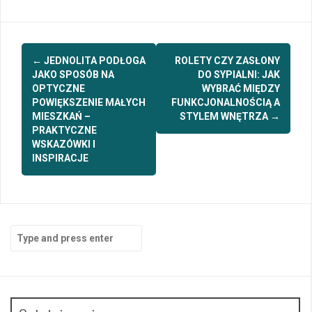
Post
←
JEDNOLITA PODŁOGA
ROLETY CZY ZASŁONY
navigation
JAKO SPOSÓB NA
DO SYPIALNI: JAK
OPTYCZNE
WYBRAĆ MIĘDZY
POWIĘKSZENIE MAŁYCH
FUNKCJONALNOŚCIĄ A
MIESZKAŃ –
STYLEM WNĘTRZA
→
PRAKTYCZNE
WSKAZÓWKI I
INSPIRACJE
Search
for: