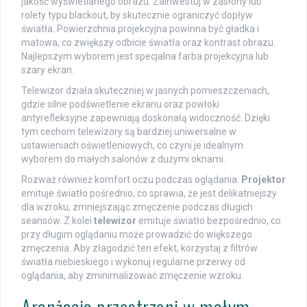
jakość wyświetlanego obrazu. Zainwestuj w zasłony lub
rolety typu blackout, by skutecznie ograniczyć dopływ
światła. Powierzchnia projekcyjna powinna być gładka i
matowa, co zwiększy odbicie światła oraz kontrast obrazu.
Najlepszym wyborem jest specjalna farba projekcyjna lub
szary ekran.
Telewizor działa skuteczniej w jasnych pomieszczeniach,
gdzie silne podświetlenie ekranu oraz powłoki
antyrefleksyjne zapewniają doskonałą widoczność. Dzięki
tym cechom telewizory są bardziej uniwersalne w
ustawieniach oświetleniowych, co czyni je idealnym
wyborem do małych salonów z dużymi oknami.
Rozważ również komfort oczu podczas oglądania.
Projektor
emituje światło pośrednio, co sprawia, że jest delikatniejszy
dla wzroku, zmniejszając zmęczenie podczas długich
seansów. Z kolei
telewizor
emituje światło bezpośrednio, co
przy długim oglądaniu może prowadzić do większego
zmęczenia. Aby złagodzić ten efekt, korzystaj z filtrów
światła niebieskiego i wykonuj regularne przerwy od
oglądania, aby zminimalizować zmęczenie wzroku.