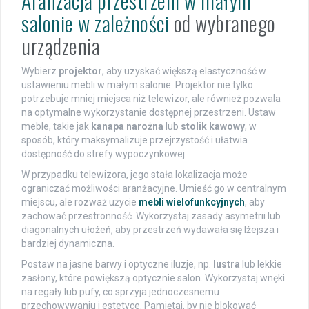
Aranżacja przestrzeni w małym
salonie w zależności
od wybranego
urządzenia
Wybierz
projektor
, aby uzyskać większą elastyczność w
ustawieniu mebli w małym salonie. Projektor nie tylko
potrzebuje mniej miejsca niż telewizor, ale również pozwala
na optymalne wykorzystanie dostępnej przestrzeni. Ustaw
meble, takie jak
kanapa narożna
lub
stolik kawowy
, w
sposób, który maksymalizuje przejrzystość i ułatwia
dostępność do strefy wypoczynkowej.
W przypadku telewizora, jego stała lokalizacja może
ograniczać możliwości aranżacyjne. Umieść go w centralnym
miejscu, ale rozważ użycie
mebli wielofunkcyjnych
, aby
zachować przestronność. Wykorzystaj zasady asymetrii lub
diagonalnych ułożeń, aby przestrzeń wydawała się lżejsza i
bardziej dynamiczna.
Postaw na jasne barwy i optyczne iluzje, np.
lustra
lub lekkie
zasłony, które powiększą optycznie salon. Wykorzystaj wnęki
na regały lub pufy, co sprzyja jednoczesnemu
przechowywaniu i estetyce. Pamiętaj, by nie blokować