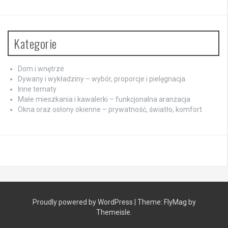
Kategorie
Dom i wnętrze
Dywany i wykładziny – wybór, proporcje i pielęgnacja
Inne tematy
Małe mieszkania i kawalerki – funkcjonalna aranżacja
Okna oraz osłony okienne – prywatność, światło, komfort
Proudly powered by WordPress
|
Theme:
FlyMag
by
Themeisle.