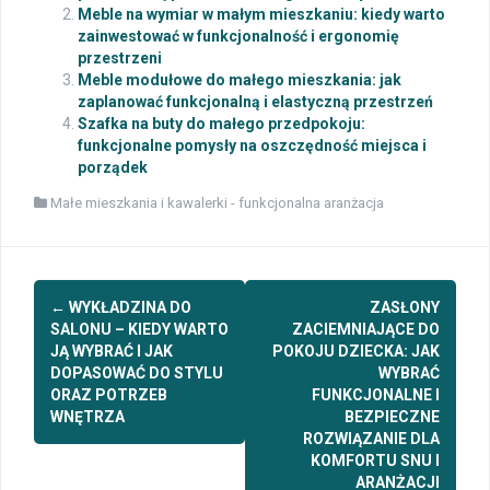
Meble na wymiar w małym mieszkaniu: kiedy warto
zainwestować w funkcjonalność i ergonomię
przestrzeni
Meble modułowe do małego mieszkania: jak
zaplanować funkcjonalną i elastyczną przestrzeń
Szafka na buty do małego przedpokoju:
funkcjonalne pomysły na oszczędność miejsca i
porządek
Małe mieszkania i kawalerki - funkcjonalna aranżacja
Post
←
WYKŁADZINA DO
ZASŁONY
navigation
SALONU – KIEDY WARTO
ZACIEMNIAJĄCE DO
JĄ WYBRAĆ I JAK
POKOJU DZIECKA: JAK
DOPASOWAĆ DO STYLU
WYBRAĆ
ORAZ POTRZEB
FUNKCJONALNE I
WNĘTRZA
BEZPIECZNE
ROZWIĄZANIE DLA
KOMFORTU SNU I
ARANŻACJI