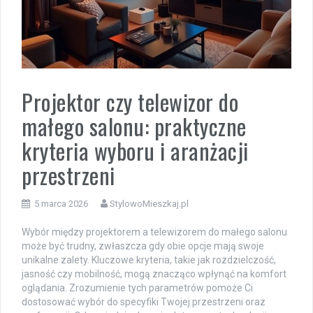
Projektor czy telewizor do
małego salonu: praktyczne
kryteria wyboru i aranżacji
przestrzeni
5 marca 2026
StylowoMieszkaj.pl
Wybór między projektorem a telewizorem do małego salonu
może być trudny, zwłaszcza gdy obie opcje mają swoje
unikalne zalety. Kluczowe kryteria, takie jak rozdzielczość,
jasność czy mobilność, mogą znacząco wpłynąć na komfort
oglądania. Zrozumienie tych parametrów pomoże Ci
dostosować wybór do specyfiki Twojej przestrzeni oraz