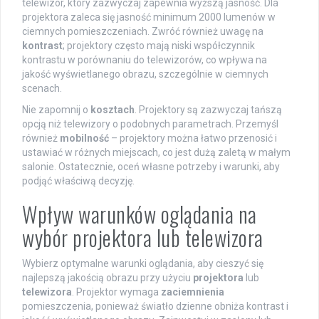
telewizor, który zazwyczaj zapewnia wyższą jasność. Dla
projektora zaleca się jasność minimum 2000 lumenów w
ciemnych pomieszczeniach. Zwróć również uwagę na
kontrast
; projektory często mają niski współczynnik
kontrastu w porównaniu do telewizorów, co wpływa na
jakość wyświetlanego obrazu, szczególnie w ciemnych
scenach.
Nie zapomnij o
kosztach
. Projektory są zazwyczaj tańszą
opcją niż telewizory o podobnych parametrach. Przemyśl
również
mobilność
– projektory można łatwo przenosić i
ustawiać w różnych miejscach, co jest dużą zaletą w małym
salonie. Ostatecznie, oceń własne potrzeby i warunki, aby
podjąć właściwą decyzję.
Wpływ warunków oglądania na
wybór projektora lub telewizora
Wybierz optymalne warunki oglądania, aby cieszyć się
najlepszą jakością obrazu przy użyciu
projektora
lub
telewizora
. Projektor wymaga
zaciemnienia
pomieszczenia, ponieważ światło dzienne obniża kontrast i