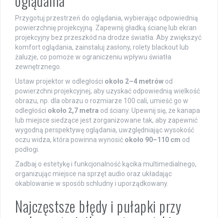
oglądania
Przygotuj przestrzeń do oglądania, wybierając odpowiednią
powierzchnię projekcyjną. Zapewnij gładką ścianę lub ekran
projekcyjny bez przeszkód na drodze światła. Aby zwiększyć
komfort oglądania, zainstaluj zasłony, rolety blackout lub
żaluzje, co pomoże w ograniczeniu wpływu światła
zewnętrznego.
Ustaw projektor w odległości
około 2–4 metrów
od
powierzchni projekcyjnej, aby uzyskać odpowiednią wielkość
obrazu, np. dla obrazu o rozmiarze 100 cali, umieść go w
odległości
około 2,7 metra
od ściany. Upewnij się, że kanapa
lub miejsce siedzące jest zorganizowane tak, aby zapewnić
wygodną perspektywę oglądania, uwzględniając wysokość
oczu widza, która powinna wynosić
około 90–110 cm
od
podłogi.
Zadbaj o estetykę i funkcjonalność kącika multimedialnego,
organizując miejsce na sprzęt audio oraz układając
okablowanie w sposób schludny i uporządkowany.
Najczęstsze błędy i pułapki przy