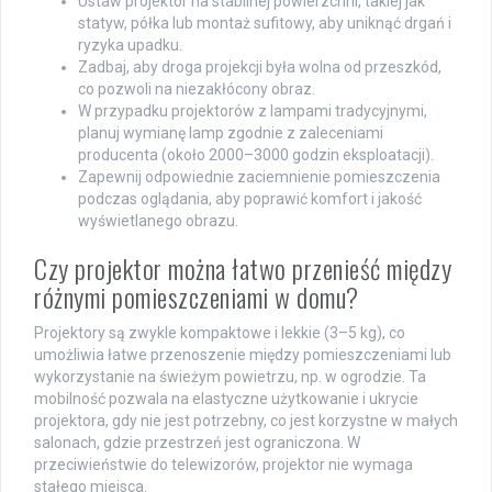
Ustaw projektor na stabilnej powierzchni, takiej jak
statyw, półka lub montaż sufitowy, aby uniknąć drgań i
ryzyka upadku.
Zadbaj, aby droga projekcji była wolna od przeszkód,
co pozwoli na niezakłócony obraz.
W przypadku projektorów z lampami tradycyjnymi,
planuj wymianę lamp zgodnie z zaleceniami
producenta (około 2000–3000 godzin eksploatacji).
Zapewnij odpowiednie zaciemnienie pomieszczenia
podczas oglądania, aby poprawić komfort i jakość
wyświetlanego obrazu.
Czy projektor można łatwo przenieść między
różnymi pomieszczeniami w domu?
Projektory są zwykle kompaktowe i lekkie (3–5 kg), co
umożliwia łatwe przenoszenie między pomieszczeniami lub
wykorzystanie na świeżym powietrzu, np. w ogrodzie. Ta
mobilność pozwala na elastyczne użytkowanie i ukrycie
projektora, gdy nie jest potrzebny, co jest korzystne w małych
salonach, gdzie przestrzeń jest ograniczona. W
przeciwieństwie do telewizorów, projektor nie wymaga
stałego miejsca.