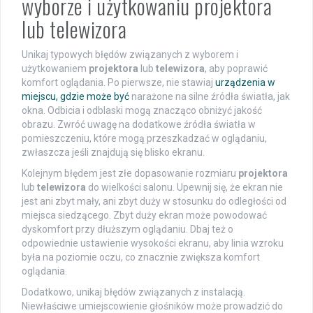
wyborze i użytkowaniu projektora
lub telewizora
Unikaj typowych błędów związanych z wyborem i
użytkowaniem
projektora
lub
telewizora
, aby poprawić
komfort oglądania. Po pierwsze, nie stawiaj
urządzenia w
miejscu, gdzie może być
narażone na silne źródła światła, jak
okna. Odbicia i odblaski mogą znacząco obniżyć jakość
obrazu. Zwróć uwagę na dodatkowe źródła światła w
pomieszczeniu, które mogą przeszkadzać w oglądaniu,
zwłaszcza jeśli znajdują się blisko ekranu.
Kolejnym błędem jest złe dopasowanie rozmiaru
projektora
lub
telewizora
do wielkości salonu. Upewnij się, że ekran nie
jest ani zbyt mały, ani zbyt duży w stosunku do odległości od
miejsca siedzącego. Zbyt duży ekran może powodować
dyskomfort przy dłuższym oglądaniu. Dbaj też o
odpowiednie ustawienie wysokości ekranu, aby linia wzroku
była na poziomie oczu, co znacznie zwiększa komfort
oglądania.
Dodatkowo, unikaj błędów związanych z instalacją.
Niewłaściwe umiejscowienie głośników może prowadzić do