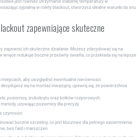
możliwe jest również utrzymanie stabilnej temperatury w
sażając sypialnię w rolety blackout, stworzysz idealne warunki do snu
blackout zapewniające skuteczne
aby zapewnić ich skuteczne działanie. Możesz zdecydować się na
w wnęce redukuje boczne prześwity światła, co przekłada się na lepsze
u miejscach, aby uwzględnić ewentualne nierówności.
li decydujesz się na montaż inwazyjny, upewnij się, że powierzchnia
ki, poziomicy, śrubokrętu oraz kołków rozporowych.
 metody, używając poziomicy dla precyzji.
e czynności:
nować boczne szczeliny, co jest kluczowe dla pełnego zaciemnienia.
ie, bez fałd i marszczeń.