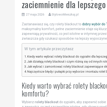
zaciemnienie dla lepszego
27 maja 2026
StylowoMieszkaj.pl
Zastanawiasz się, czy rolety blackout to
dobry wybór do T
maksymalny komfort, pełne zaciemnienie staje się kluczow
zapewniają prywatność, co jest istotne w intymnej przest
zwłaszcza gdy szukasz sposobów na lepszy wypoczyne
W tym artykule przeczytasz
Kiedy warto wybrać rolety blackout do sypialni dla lepsze
Jak działają rolety blackout i czym różnią się od innych rol
Jak wybrać i zamontować rolety blackout zapewniające s
Najczęstsze błędy i pułapki przy wyborze i montażu rolet 
Kiedy warto wybrać rolety blackou
komfortu?
Wybierz
rolety blackout
do sypialni, aby zapewnić sobie
z zewnątrz, co jest szczególnie istotne, gdy chcesz spędzi