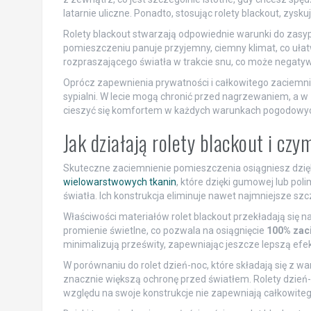
latarnie uliczne. Ponadto, stosując rolety blackout, zys
Rolety blackout stwarzają odpowiednie warunki do zasyp
pomieszczeniu panuje przyjemny, ciemny klimat, co ułat
rozpraszającego światła w trakcie snu, co może negaty
Oprócz zapewnienia prywatności i całkowitego zaciemni
sypialni. W lecie mogą chronić przed nagrzewaniem, a 
cieszyć się komfortem w każdych warunkach pogodowy
Jak działają rolety blackout i czy
Skuteczne zaciemnienie pomieszczenia osiągniesz dzięk
wielowarstwowych tkanin
, które dzięki gumowej lub po
światła. Ich konstrukcja eliminuje nawet najmniejsze szc
Właściwości materiałów rolet blackout przekładają się na
promienie świetlne, co pozwala na osiągnięcie
100% zac
minimalizują prześwity, zapewniając jeszcze lepszą efe
W porównaniu do rolet dzień-noc, które składają się z wa
znacznie większą ochronę przed światłem. Rolety dzień-n
względu na swoje konstrukcje nie zapewniają całkowitego