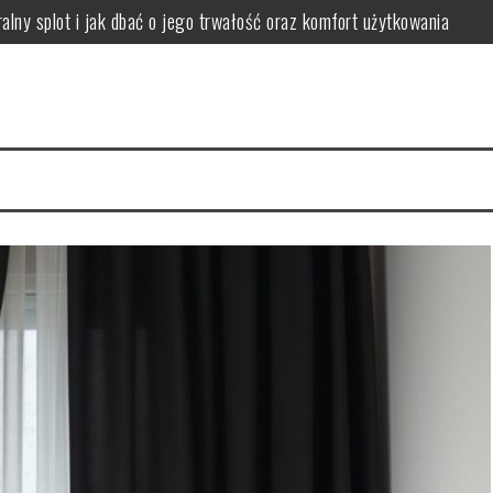
lny splot i jak dbać o jego trwałość oraz komfort użytkowania
apewnić komfort i harmonię w jadalni
ować i dobierać metody czyszczenia dla różnych zabrudzeń
 podłogę, by ograniczyć ryzyko reakcji alergicznych
 jak wybrać rozmiar, kształt i kolor dla funkcjonalnej przestrzeni
nować komfort dźwięku i uniknąć problemów z hałasem