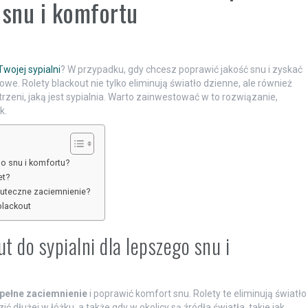
 snu i komfortu
wojej sypialni
? W przypadku, gdy chcesz poprawić jakość snu i zyskać
e. Rolety blackout nie tylko eliminują światło dzienne, ale również
rzeni, jaką jest sypialnia. Warto zainwestować w to rozwiązanie,
k.
go snu i komfortu?
et?
kuteczne zaciemnienie?
blackout
t do sypialni dla lepszego snu i
pełne zaciemnienie
i poprawić komfort snu. Rolety te eliminują światło
ć dłużej w łóżku, a także gdy w okolicy są źródła światła, takie jak