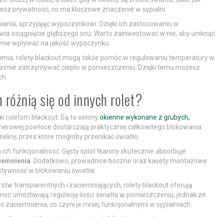
kujesz prywatność, co ma kluczowe znaczenie w sypialni.
iania, sprzyjając wypoczynkowi. Dzięki ich zastosowaniu w
wia osiągnięcie głębszego snu. Warto zainwestować w nie, aby uniknąć
wnie wpływać na jakość wypoczynku.
enia, rolety blackout mogą także pomóc w regulowaniu temperatury w
w zimie zatrzymywać ciepło w pomieszczeniu. Dzięki temu możesz
ch.
m różnią się od innych rolet?
i roletom blackout. Są to osłony
okienne wykonane z grubych,
limerowej powłoce dostarczają praktycznie całkowitego blokowania
zeliny, przez które mogłoby przenikać światło.
 ich funkcjonalność. Gęsty splot tkaniny skutecznie absorbuje
iemnienia
. Dodatkowo, prowadnice boczne oraz kasety montażowe
ktywność w blokowaniu światła.
rstw transparentnych i zaciemniających, rolety blackout oferują
oc umożliwiają regulację ilości światła w pomieszczeniu, jednak ze
 zaciemnienia, co czyni je mniej funkcjonalnymi w sypialniach.