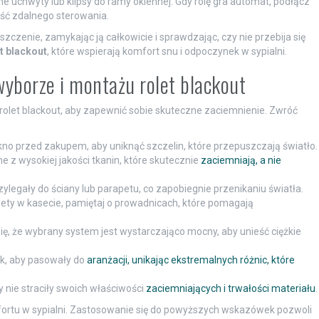
uchwyty lub klipsy do ramy okiennej. Gdy rolę gra automat, podłącz
ość zdalnego sterowania.
zczenie, zamykając ją całkowicie i sprawdzając, czy nie przebija się
t blackout
, które wspierają komfort snu i odpoczynek w sypialni.
wyborze i montażu rolet blackout
rolet blackout, aby zapewnić sobie skuteczne zaciemnienie. Zwróć
no przed zakupem, aby uniknąć szczelin, które przepuszczają światło.
 z wysokiej jakości tkanin, które skutecznie
zaciemniają, a nie
rzylegały do ściany lub parapetu, co zapobiegnie przenikaniu światła.
lety w kasecie, pamiętaj o prowadnicach, które pomagają
ię, że wybrany system jest wystarczająco mocny, aby unieść ciężkie
ak, aby pasowały do
aranżacji, unikając ekstremalnych różnic, które
y nie straciły swoich właściwości
zaciemniających i trwałości materiału
.
mfortu w sypialni. Zastosowanie się do powyższych wskazówek pozwoli