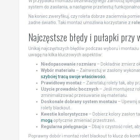
W przypadku montażu bezinwazyjnego zamocuj specjalne 
system do zasilania, a następnie przetestuj funkcjonaln
Na koniec zweryfikuj, czy roleta dobrze zaciemnia pomies
żadne światło. Taki montaż umożliwia korzystanie z
role
Najczęstsze błędy i pułapki przy 
Unikaj najczęstszych błędów podczas wyboru i montażu 
uwagę na kilka kluczowych aspektów:
Niedopasowanie rozmiaru
– Dokładnie zmierz ok
Wybór materiału
– Zainwestuj w zasłony wykonane
szybciej tracą swoje właściwości
.
Prawidłowy montaż
– Zainstaluj rolety tak, aby p
Użycie prowadnic bocznych
– Jeśli montujesz ro
zminimalizować przesuwanie się materiału.
Doskonale dobrany system montażu
– Upewnij s
rolety blackout.
Kwestie kolorystyczne
– Dobierz kolory zasłon t
mogą
optycznie zmieniać przestrzeń.
Regularna pielęgnacja
– Dbaj o czystość rolet, ab
Poprawny dobór i montaż rolet blackout to klucz do ko