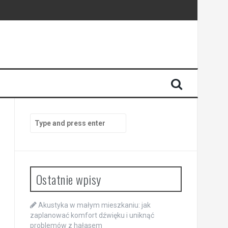
Search
for:
Ostatnie wpisy
Akustyka w małym mieszkaniu: jak
zaplanować komfort dźwięku i uniknąć
problemów z hałasem