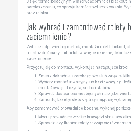
Dzięki termoizolacyjnym właściwościom rolet blackout, 
pomieszczeniu, co sprzyja komfortowi użytkowania. Wypo
oraz relaksu.
Jak wybrać i zamontować rolety 
zaciemnienie?
Wybierz odpowiednią metodę
montażu
rolet blackout, 
montaż do
ściany
,
sufitu
lub w
wnęce okiennej
. Montaż 
zaciemnienie.
Przygotuj się do montażu, wykonując następujące kroki:
Zmierz dokładnie szerokość okna lub wnęki w kilk
Wybierz montaż inwazyjny lub
bezinwazyjny
. Jeś
montażowa jest czysta, sucha i stabilna.
Sprawdź dostępność niezbędnych narzędzi: wiertar
Zamontuj kasetę roletową, trzymając się wybranej
Aby zamontować
prowadnice boczne
, wykonaj poniższ
Mocuj prowadnice wzdłuż krawędzi okna, aby elimi
Sprawdź, czy tkanina rolety rozwija się równomiern