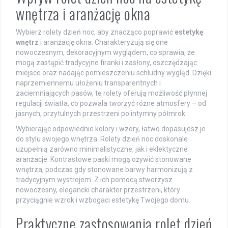
wnętrza i aranżację okna
Wybierz rolety dzień noc, aby znacząco poprawić
estetykę
wnętrz
i aranżację okna. Charakteryzują się one
nowoczesnym, dekoracyjnym wyglądem, co sprawia, że
mogą zastąpić tradycyjne firanki i zasłony, oszczędzając
miejsce oraz nadając pomieszczeniu schludny wygląd. Dzięki
naprzemiennemu ułożeniu transparentnych i
zaciemniających pasów, te rolety oferują możliwość płynnej
regulacji światła, co pozwala tworzyć różne atmosfery – od
jasnych, przytulnych przestrzeni po intymny półmrok.
Wybierając odpowiednie kolory i wzory, łatwo dopasujesz je
do stylu swojego wnętrza. Rolety dzień noc doskonale
uzupełnią zarówno minimalistyczne, jak i eklektyczne
aranżacje. Kontrastowe paski mogą ożywić stonowane
wnętrza, podczas gdy stonowane barwy harmonizują z
tradycyjnym wystrojem. Z ich pomocą stworzysz
nowoczesny, elegancki charakter przestrzeni, który
przyciągnie wzrok i wzbogaci estetykę Twojego domu.
Praktyczne zastosowania rolet dzień