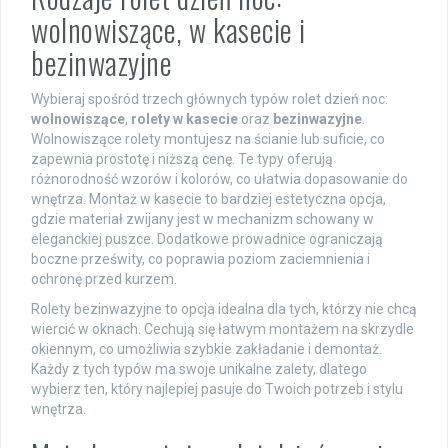
wolnowiszące, w kasecie i
bezinwazyjne
Wybieraj spośród trzech głównych typów rolet dzień noc:
wolnowiszące
,
rolety w kasecie
oraz
bezinwazyjne
.
Wolnowiszące rolety montujesz na ścianie lub suficie, co
zapewnia prostotę i niższą cenę. Te typy oferują
różnorodność wzorów i kolorów, co ułatwia dopasowanie do
wnętrza. Montaż w kasecie to bardziej estetyczna opcja,
gdzie materiał zwijany jest w mechanizm schowany w
eleganckiej puszce. Dodatkowe prowadnice ograniczają
boczne prześwity, co poprawia poziom zaciemnienia i
ochronę przed kurzem.
Rolety bezinwazyjne to opcja idealna dla tych, którzy nie chcą
wiercić w oknach. Cechują się łatwym montażem na skrzydle
okiennym, co umożliwia szybkie zakładanie i demontaż.
Każdy z tych typów ma swoje unikalne zalety, dlatego
wybierz ten, który najlepiej pasuje do Twoich potrzeb i stylu
wnętrza.