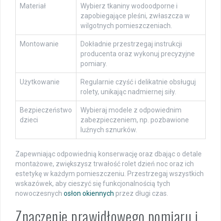
Materiał
Wybierz tkaniny wodoodporne i
zapobiegające pleśni, zwłaszcza w
wilgotnych pomieszczeniach.
Montowanie
Dokładnie przestrzegaj instrukcji
producenta oraz wykonuj precyzyjne
pomiary.
Użytkowanie
Regularnie czyść i delikatnie obsługuj
rolety, unikając nadmiernej siły.
Bezpieczeństwo
Wybieraj modele z odpowiednim
dzieci
zabezpieczeniem, np. pozbawione
luźnych sznurków.
Zapewniając odpowiednią konserwację oraz dbając o detale
montażowe, zwiększysz trwałość rolet dzień noc oraz ich
estetykę w każdym pomieszczeniu. Przestrzegaj wszystkich
wskazówek, aby cieszyć się funkcjonalnością tych
nowoczesnych
osłon okiennych
przez długi czas.
Znaczenie prawidłowego pomiaru i