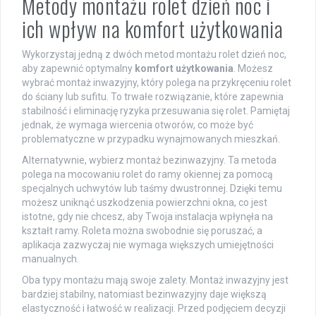
Metody montażu rolet dzień noc i
ich wpływ na komfort użytkowania
Wykorzystaj jedną z dwóch metod montażu rolet dzień noc,
aby zapewnić optymalny
komfort użytkowania
. Możesz
wybrać montaż inwazyjny, który polega na przykręceniu rolet
do ściany lub sufitu. To trwałe rozwiązanie, które zapewnia
stabilność i eliminację ryzyka przesuwania się rolet. Pamiętaj
jednak, że wymaga wiercenia otworów, co może być
problematyczne w przypadku wynajmowanych mieszkań.
Alternatywnie, wybierz montaż bezinwazyjny. Ta metoda
polega na mocowaniu rolet do ramy okiennej za pomocą
specjalnych uchwytów lub taśmy dwustronnej. Dzięki temu
możesz uniknąć uszkodzenia powierzchni okna, co jest
istotne, gdy nie chcesz, aby Twoja instalacja wpłynęła na
kształt ramy. Roleta można swobodnie się poruszać, a
aplikacja zazwyczaj nie wymaga większych umiejętności
manualnych.
Oba typy montażu mają swoje zalety. Montaż inwazyjny jest
bardziej stabilny, natomiast bezinwazyjny daje większą
elastyczność i łatwość w realizacji. Przed podjęciem decyzji