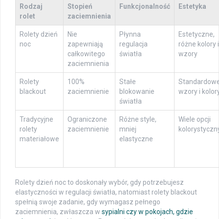
Rodzaj
Stopień
Funkcjonalność
Estetyka
rolet
zaciemnienia
Rolety dzień
Nie
Płynna
Estetyczne,
noc
zapewniają
regulacja
różne kolory i
całkowitego
światła
wzory
zaciemnienia
Rolety
100%
Stałe
Standardow
blackout
zaciemnienie
blokowanie
wzory i kolor
światła
Tradycyjne
Ograniczone
Różne style,
Wiele opcji
rolety
zaciemnienie
mniej
kolorystyczn
materiałowe
elastyczne
Rolety dzień noc to doskonały wybór, gdy potrzebujesz
elastyczności w regulacji światła, natomiast rolety blackout
spełnią swoje zadanie, gdy wymagasz pełnego
zaciemnienia, zwłaszcza w
sypialni czy w pokojach, gdzie