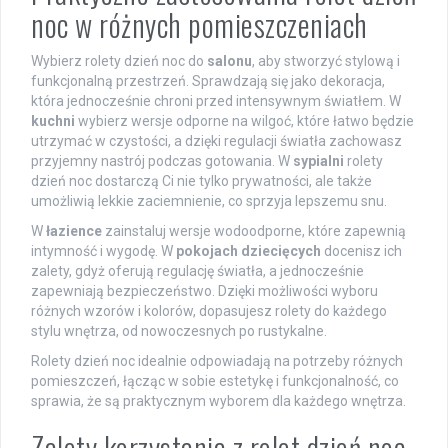
noc w różnych pomieszczeniach
Wybierz rolety dzień noc do
salonu
, aby stworzyć stylową i
funkcjonalną przestrzeń. Sprawdzają się jako dekoracja,
która jednocześnie chroni przed intensywnym światłem. W
kuchni
wybierz wersje odporne na wilgoć, które łatwo będzie
utrzymać w czystości, a dzięki regulacji światła zachowasz
przyjemny nastrój podczas gotowania. W
sypialni
rolety
dzień noc dostarczą Ci nie tylko prywatności, ale także
umożliwią lekkie zaciemnienie, co sprzyja lepszemu snu.
W
łazience
zainstaluj wersje wodoodporne, które zapewnią
intymność i wygodę. W
pokojach dziecięcych
docenisz ich
zalety, gdyż oferują regulację światła, a jednocześnie
zapewniają bezpieczeństwo. Dzięki możliwości wyboru
różnych wzorów i kolorów, dopasujesz rolety do każdego
stylu wnętrza, od nowoczesnych po rustykalne.
Rolety dzień noc idealnie odpowiadają na potrzeby różnych
pomieszczeń, łącząc w sobie estetykę i funkcjonalność, co
sprawia, że są praktycznym wyborem dla każdego wnętrza.
Zalety korzystania z rolet dzień noc