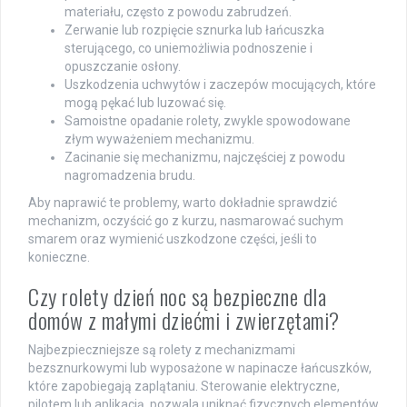
materiału, często z powodu zabrudzeń.
Zerwanie lub rozpięcie sznurka lub łańcuszka
sterującego, co uniemożliwia podnoszenie i
opuszczanie osłony.
Uszkodzenia uchwytów i zaczepów mocujących, które
mogą pękać lub luzować się.
Samoistne opadanie rolety, zwykle spowodowane
złym wyważeniem mechanizmu.
Zacinanie się mechanizmu, najczęściej z powodu
nagromadzenia brudu.
Aby naprawić te problemy, warto dokładnie sprawdzić
mechanizm, oczyścić go z kurzu, nasmarować suchym
smarem oraz wymienić uszkodzone części, jeśli to
konieczne.
Czy rolety dzień noc są bezpieczne dla
domów z małymi dziećmi i zwierzętami?
Najbezpieczniejsze są rolety z mechanizmami
bezsznurkowymi lub wyposażone w napinacze łańcuszków,
które zapobiegają zaplątaniu. Sterowanie elektryczne,
pilotem lub aplikacją, pozwala uniknąć fizycznych elementów