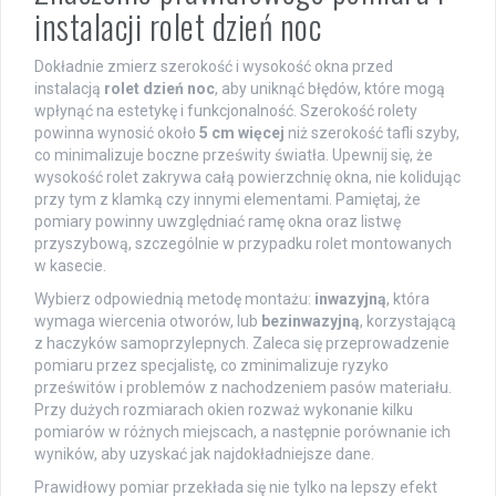
instalacji rolet dzień noc
Dokładnie zmierz szerokość i wysokość okna przed
instalacją
rolet dzień noc
, aby uniknąć błędów, które mogą
wpłynąć na estetykę i funkcjonalność. Szerokość rolety
powinna wynosić około
5 cm więcej
niż szerokość tafli szyby,
co minimalizuje boczne prześwity światła. Upewnij się, że
wysokość rolet zakrywa całą powierzchnię okna, nie kolidując
przy tym z klamką czy innymi elementami. Pamiętaj, że
pomiary powinny uwzględniać ramę okna oraz listwę
przyszybową, szczególnie w przypadku rolet montowanych
w kasecie.
Wybierz odpowiednią metodę montażu:
inwazyjną
, która
wymaga wiercenia otworów, lub
bezinwazyjną
, korzystającą
z haczyków samoprzylepnych. Zaleca się przeprowadzenie
pomiaru przez specjalistę, co zminimalizuje ryzyko
prześwitów i problemów z nachodzeniem pasów materiału.
Przy dużych rozmiarach okien rozważ wykonanie kilku
pomiarów w różnych miejscach, a następnie porównanie ich
wyników, aby uzyskać jak najdokładniejsze dane.
Prawidłowy pomiar przekłada się nie tylko na lepszy efekt