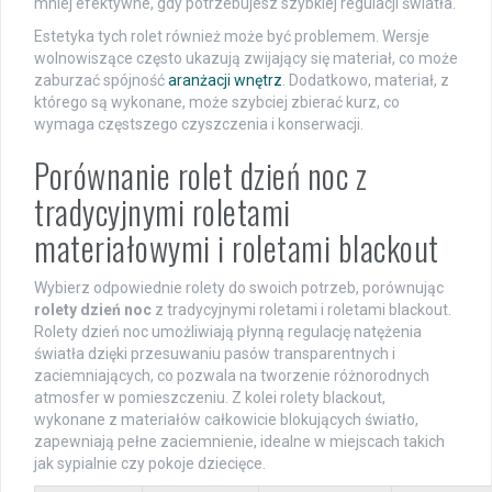
mniej efektywne, gdy potrzebujesz szybkiej regulacji światła.
Estetyka tych rolet również może być problemem. Wersje
wolnowiszące często ukazują zwijający się materiał, co może
zaburzać spójność
aranżacji wnętrz
. Dodatkowo, materiał, z
którego są wykonane, może szybciej zbierać kurz, co
wymaga częstszego czyszczenia i konserwacji.
Porównanie rolet dzień noc z
tradycyjnymi roletami
materiałowymi i roletami blackout
Wybierz odpowiednie rolety do swoich potrzeb, porównując
rolety dzień noc
z tradycyjnymi roletami i roletami blackout.
Rolety dzień noc umożliwiają płynną regulację natężenia
światła dzięki przesuwaniu pasów transparentnych i
zaciemniających, co pozwala na tworzenie różnorodnych
atmosfer w pomieszczeniu. Z kolei rolety blackout,
wykonane z materiałów całkowicie blokujących światło,
zapewniają pełne zaciemnienie, idealne w miejscach takich
jak sypialnie czy pokoje dziecięce.