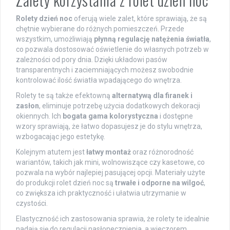
Rolety dzień noc
oferują wiele zalet, które sprawiają, że są
chętnie wybierane do różnych pomieszczeń. Przede
wszystkim, umożliwiają
płynną regulację natężenia światła
,
co pozwala dostosować oświetlenie do własnych potrzeb w
zależności od pory dnia. Dzięki układowi pasów
transparentnych i zaciemniających możesz swobodnie
kontrolować ilość światła wpadającego do wnętrza.
Rolety te są także efektowną
alternatywą dla firanek i
zasłon
, eliminuje potrzebę użycia dodatkowych dekoracji
okiennych. Ich
bogata gama kolorystyczna
i dostępne
wzory sprawiają, że łatwo dopasujesz je do stylu wnętrza,
wzbogacając jego estetykę.
Kolejnym atutem jest
łatwy montaż
oraz różnorodność
wariantów, takich jak mini, wolnowiszące czy kasetowe, co
pozwala na wybór najlepiej pasującej opcji. Materiały użyte
do produkcji rolet dzień noc są
trwałe i odporne na wilgoć
,
co zwiększa ich praktyczność i ułatwia utrzymanie w
czystości.
Elastyczność ich zastosowania sprawia, że rolety te idealnie
nadają się do regulacji nasłonecznienia, a wieczorem