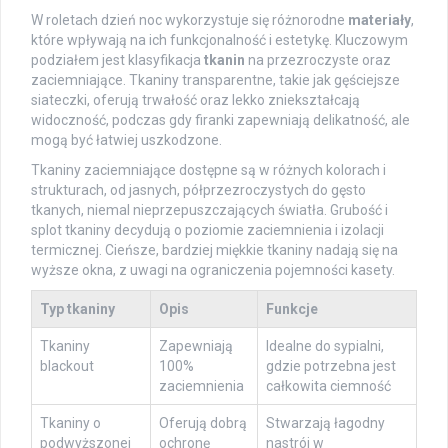
W roletach dzień noc wykorzystuje się różnorodne
materiały
,
które wpływają na ich funkcjonalność i estetykę. Kluczowym
podziałem jest klasyfikacja
tkanin
na przezroczyste oraz
zaciemniające. Tkaniny transparentne, takie jak gęściejsze
siateczki, oferują trwałość oraz lekko zniekształcają
widoczność, podczas gdy firanki zapewniają delikatność, ale
mogą być łatwiej uszkodzone.
Tkaniny zaciemniające dostępne są w różnych kolorach i
strukturach, od jasnych, półprzezroczystych do gęsto
tkanych, niemal nieprzepuszczających światła. Grubość i
splot tkaniny decydują o poziomie zaciemnienia i izolacji
termicznej. Cieńsze, bardziej miękkie tkaniny nadają się na
wyższe okna, z uwagi na ograniczenia pojemności kasety.
Typ tkaniny
Opis
Funkcje
Tkaniny
Zapewniają
Idealne do sypialni,
blackout
100%
gdzie potrzebna jest
zaciemnienia
całkowita ciemność
Tkaniny o
Oferują dobrą
Stwarzają łagodny
podwyższonej
ochronę
nastrój w