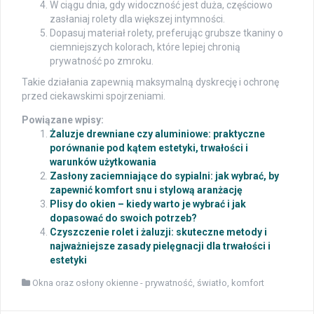
W ciągu dnia, gdy widoczność jest duża, częściowo
zasłaniaj rolety dla większej intymności.
Dopasuj materiał rolety, preferując grubsze tkaniny o
ciemniejszych kolorach, które lepiej chronią
prywatność po zmroku.
Takie działania zapewnią maksymalną dyskrecję i ochronę
przed ciekawskimi spojrzeniami.
Powiązane wpisy:
Żaluzje drewniane czy aluminiowe: praktyczne
porównanie pod kątem estetyki, trwałości i
warunków użytkowania
Zasłony zaciemniające do sypialni: jak wybrać, by
zapewnić komfort snu i stylową aranżację
Plisy do okien – kiedy warto je wybrać i jak
dopasować do swoich potrzeb?
Czyszczenie rolet i żaluzji: skuteczne metody i
najważniejsze zasady pielęgnacji dla trwałości i
estetyki
Okna oraz osłony okienne - prywatność, światło, komfort