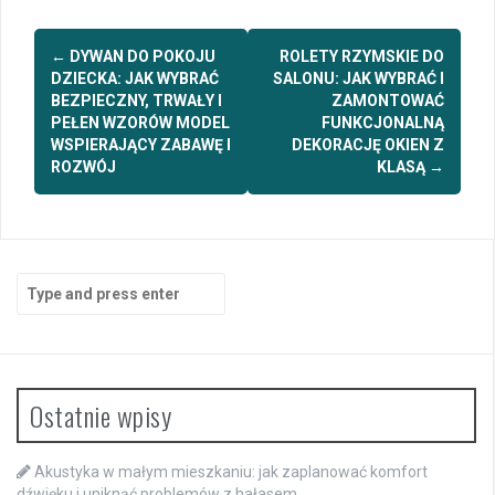
Post
←
DYWAN DO POKOJU
ROLETY RZYMSKIE DO
navigation
DZIECKA: JAK WYBRAĆ
SALONU: JAK WYBRAĆ I
BEZPIECZNY, TRWAŁY I
ZAMONTOWAĆ
PEŁEN WZORÓW MODEL
FUNKCJONALNĄ
WSPIERAJĄCY ZABAWĘ I
DEKORACJĘ OKIEN Z
ROZWÓJ
KLASĄ
→
Search
for:
Ostatnie wpisy
Akustyka w małym mieszkaniu: jak zaplanować komfort
dźwięku i uniknąć problemów z hałasem