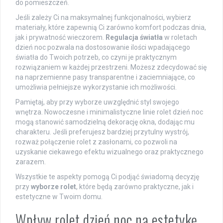
do pomieszczeń.
Jeśli zależy Ci na maksymalnej funkcjonalności, wybierz
materiały, które zapewnią Ci zarówno komfort podczas dnia,
jak i prywatność wieczorem.
Regulacja światła
w roletach
dzień noc pozwala na dostosowanie ilości wpadającego
światła do Twoich potrzeb, co czyni je praktycznym
rozwiązaniem w każdej przestrzeni. Możesz zdecydować się
na naprzemienne pasy transparentne i zaciemniające, co
umożliwia pełniejsze wykorzystanie ich możliwości.
Pamiętaj, aby przy wyborze uwzględnić styl swojego
wnętrza. Nowoczesne i minimalistyczne linie rolet dzień noc
mogą stanowić samodzielną dekorację okna, dodając mu
charakteru. Jeśli preferujesz bardziej przytulny wystrój,
rozważ połączenie rolet z zasłonami, co pozwoli na
uzyskanie ciekawego efektu wizualnego oraz praktycznego
zarazem.
Wszystkie te aspekty pomogą Ci podjąć świadomą decyzję
przy
wyborze rolet
, które będą zarówno praktyczne, jak i
estetyczne w Twoim domu.
Wpływ rolet dzień noc na estetykę