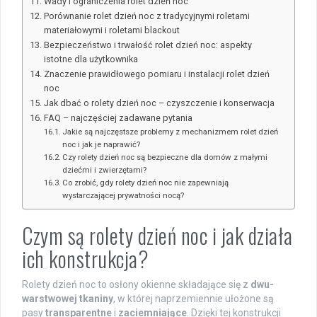
Wady i ograniczenia rolet dzień noc
Porównanie rolet dzień noc z tradycyjnymi roletami
materiałowymi i roletami blackout
Bezpieczeństwo i trwałość rolet dzień noc: aspekty
istotne dla użytkownika
Znaczenie prawidłowego pomiaru i instalacji rolet dzień
noc
Jak dbać o rolety dzień noc – czyszczenie i konserwacja
FAQ – najczęściej zadawane pytania
Jakie są najczęstsze problemy z mechanizmem rolet dzień
noc i jak je naprawić?
Czy rolety dzień noc są bezpieczne dla domów z małymi
dziećmi i zwierzętami?
Co zrobić, gdy rolety dzień noc nie zapewniają
wystarczającej prywatności nocą?
Czym są rolety dzień noc i jak działa
ich konstrukcja?
Rolety dzień noc to osłony okienne składające się z
dwu-
warstwowej tkaniny
, w której naprzemiennie ułożone są
pasy
transparentne
i
zaciemniające
. Dzięki tej konstrukcji