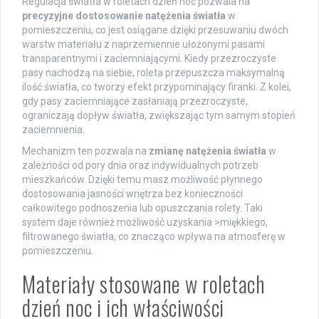
Regulacja światła w roletach dzień noc pozwala na
precyzyjne dostosowanie natężenia światła
w
pomieszczeniu, co jest osiągane dzięki przesuwaniu dwóch
warstw materiału z naprzemiennie ułożonymi pasami
transparentnymi i zaciemniającymi. Kiedy przezroczyste
pasy nachodzą na siebie, roleta przepuszcza maksymalną
ilość światła, co tworzy efekt przypominający firanki. Z kolei,
gdy pasy zaciemniające zasłaniają przezroczyste,
ograniczają dopływ światła, zwiększając tym samym stopień
zaciemnienia.
Mechanizm ten pozwala na
zmianę natężenia światła
w
zależności od pory dnia oraz indywidualnych potrzeb
mieszkańców. Dzięki temu masz możliwość płynnego
dostosowania jasności wnętrza bez konieczności
całkowitego podnoszenia lub opuszczania rolety. Taki
system daje również możliwość uzyskania >miękkiego,
filtrowanego światła, co znacząco wpływa na atmosferę w
pomieszczeniu.
Materiały stosowane w roletach
dzień noc i ich właściwości