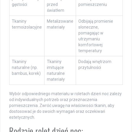
gęstości
przed
pomieszczeniu
światłem
Tkaniny
Metalizowane
Odbijają promienie
termoizolacyjne
materiały
słoneczne,
pomagając w
utrzymaniu
komfortowej
temperatury
Tkaniny
Tkaniny
Dodają wnętrzom
naturalne (np.
imitujące
przytulności
bambus, korek)
naturalne
materiały
Wybór odpowiedniego materiału w roletach dzień noc zależy
od indywidualnych potrzeb oraz przeznaczenia
pomieszczenia. Zwróć uwagę na właściwości tkanin, aby
dostosować je do swoich wymagań oraz oczekiwań
estetycznych.
Rodzaje rolet dzień noc: