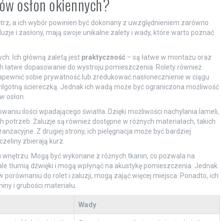
ypów osłon okiennych?
ętrz, a ich wybór powinien być dokonany z uwzględnieniem zarówno
 żaluzje i zasłony, mają swoje unikalne zalety i wady, które warto poznać
ch. Ich główną zaletą jest
praktyczność
– są łatwe w montażu oraz
ich łatwe dopasowanie do wystroju pomieszczenia. Rolety również
y zapewnić sobie prywatność lub zredukować nasłonecznienie w ciągu
je wilgotną ściereczką. Jednak ich wadą może być ograniczona możliwość
w osłon.
waniu ilości wpadającego światła. Dzięki możliwości nachylania lameli,
potrzeb. Żaluzje są również dostępne w różnych materiałach, takich
anżacyjne. Z drugiej strony, ich pielęgnacja może być bardziej
eliny zbierają kurz.
emu wnętrzu. Mogą być wykonane z różnych tkanin, co pozwala na
le tłumią dźwięki i mogą wpłynąć na akustykę pomieszczenia. Jednak
 porównaniu do rolet i żaluzji, mogą zająć więcej miejsca. Ponadto, ich
iny i grubości materiału.
Wady