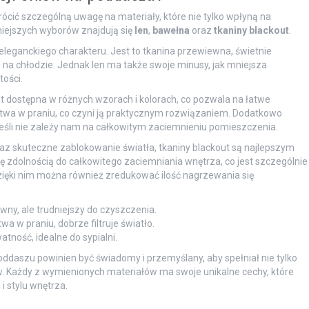
ócić szczególną uwagę na materiały, które nie tylko wpłyną na
niejszych wyborów znajdują się
len
,
bawełna
oraz
tkaniny blackout
.
 eleganckiego charakteru. Jest to tkanina przewiewna, świetnie
 na chłodzie. Jednak len ma także swoje minusy, jak mniejsza
ości.
st dostępna w różnych wzorach i kolorach, co pozwala na łatwe
łatwa w praniu, co czyni ją praktycznym rozwiązaniem. Dodatkowo
 jeśli nie zależy nam na całkowitym zaciemnieniu pomieszczenia.
az skuteczne zablokowanie światła, tkaniny blackout są najlepszym
ę zdolnością do całkowitego zaciemniania wnętrza, co jest szczególnie
zięki nim można również zredukować ilość nagrzewania się
wny, ale trudniejszy do czyszczenia.
a w praniu, dobrze filtruje światło.
atność, idealne do sypialni.
ddaszu powinien być świadomy i przemyślany, aby spełniał nie tylko
w. Każdy z wymienionych materiałów ma swoje unikalne cechy, które
i stylu wnętrza.