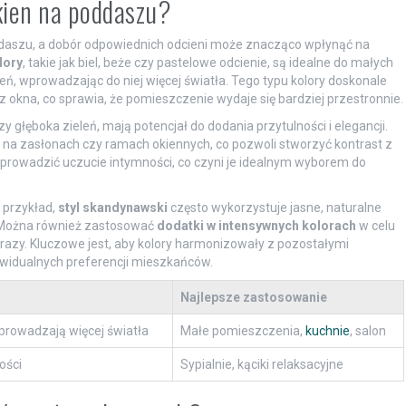
okien na poddaszu?
oddaszu, a dobór odpowiednich odcieni może znacząco wpłynąć na
lory
, takie jak biel, beże czy pastelowe odcienie, są idealne do małych
, wprowadzając do niej więcej światła. Tego typu kolory doskonale
okna, co sprawia, że pomieszczenie wydaje się bardziej przestronnie.
czy głęboka zieleń, mają potencjał do dodania przytulności i elegancji.
 na zasłonach czy ramach okiennych, co pozwoli stworzyć kontrast z
rowadzić uczucie intymności, co czyni je idealnym wyborem do
 przykład,
styl skandynawski
często wykorzystuje jasne, naturalne
 Można również zastosować
dodatki w intensywnych kolorach
w celu
obrazy. Kluczowe jest, aby kolory harmonizowały z pozostałymi
widualnych preferencji mieszkańców.
Najlepsze zastosowanie
prowadzają więcej światła
Małe pomieszczenia,
kuchnie
, salon
ości
Sypialnie, kąciki relaksacyjne