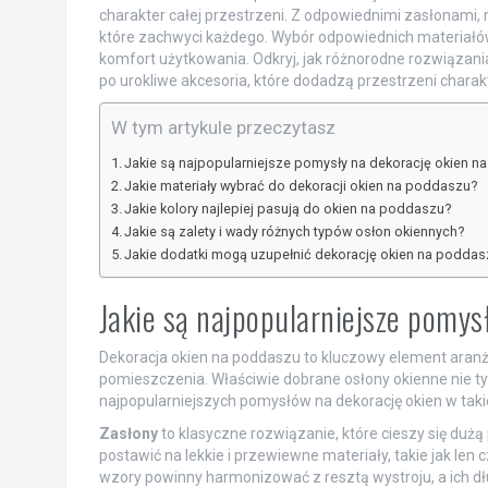
charakter całej przestrzeni. Z odpowiednimi zasłonami, 
które zachwyci każdego. Wybór odpowiednich materiałów 
komfort użytkowania. Odkryj, jak różnorodne rozwiązan
po urokliwe akcesoria, które dodadzą przestrzeni charak
W tym artykule przeczytasz
Jakie są najpopularniejsze pomysły na dekorację okien 
Jakie materiały wybrać do dekoracji okien na poddaszu?
Jakie kolory najlepiej pasują do okien na poddaszu?
Jakie są zalety i wady różnych typów osłon okiennych?
Jakie dodatki mogą uzupełnić dekorację okien na poddas
Jakie są najpopularniejsze pomys
Dekoracja okien na poddaszu to kluczowy element aranż
pomieszczenia. Właściwie dobrane osłony okienne nie tylko
najpopularniejszych pomysłów na dekorację okien w taki
Zasłony
to klasyczne rozwiązanie, które cieszy się dużą
postawić na lekkie i przewiewne materiały, takie jak le
wzory powinny harmonizować z resztą wystroju, a ich d