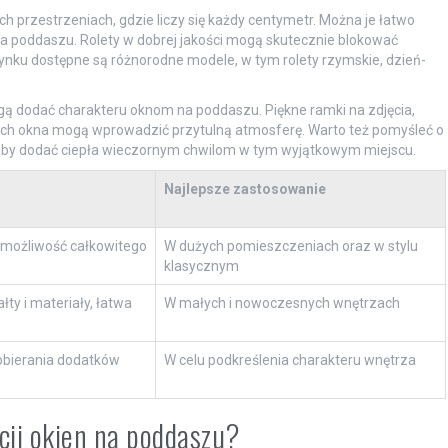
h przestrzeniach, gdzie liczy się każdy centymetr. Można je łatwo
 na poddaszu. Rolety w dobrej jakości mogą skutecznie blokować
 rynku dostępne są różnorodne modele, w tym rolety rzymskie, dzień-
gą dodać charakteru oknom na poddaszu. Piękne ramki na zdjęcia,
kach okna mogą wprowadzić przytulną atmosferę. Warto też pomyśleć o
, aby dodać ciepła wieczornym chwilom w tym wyjątkowym miejscu.
Najlepsze zastosowanie
 możliwość całkowitego
W dużych pomieszczeniach oraz w stylu
klasycznym
łty i materiały, łatwa
W małych i nowoczesnych wnętrzach
obierania dodatków
W celu podkreślenia charakteru wnętrza
cji okien na poddaszu?