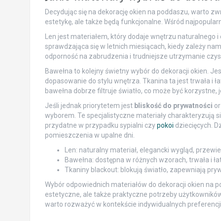
Decydując się na dekorację okien na poddaszu, warto zwr
estetykę, ale także będą funkcjonalne. Wśród najpopular
Len jest materiałem, który dodaje wnętrzu naturalnego i
sprawdzająca się w letnich miesiącach, kiedy zależy nam
odporność na zabrudzenia i trudniejsze utrzymanie czyst
Bawełna to kolejny świetny wybór do dekoracji okien. Je
dopasowanie do stylu wnętrza. Tkanina ta jest trwała i 
bawełna dobrze filtruje światło, co może być korzystne,
Jeśli jednak priorytetem jest
bliskość do prywatności
or
wyborem. Te specjalistyczne materiały charakteryzują si
przydatne w przypadku sypialni czy
pokoi
dziecięcych. D
pomieszczenia w upalne dni.
Len: naturalny materiał, elegancki wygląd, przewie
Bawełna: dostępna w różnych wzorach, trwała i łatw
Tkaniny blackout: blokują światło, zapewniają pryw
Wybór odpowiednich materiałów do dekoracji okien na po
estetyczne, ale także praktyczne potrzeby użytkownikó
warto rozważyć w kontekście indywidualnych preferencji 