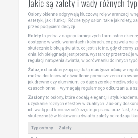
Jakie są zalety i wady różnych t
Osłony okienne odgrywają kluczową rolę w aranżacji wn
estetyki, jak i funkcji. Różne typy osłon, takie jak rolety,
przed podjęciem decyzji.
Rolety
to jedna z najpopularniejszych form osłon okienny
dostępne w wielu wariantach i kolorach, co pozwala na 
skutecznie blokują światło, co jest istotne, gdy chcem
dnia. Ich pielęgnacja jest prosta, wystarczy przetrzeć 
regulacji natężenia światła, w porównaniu do innych typó
Żaluzje
charakteryzują się dużą
elastycznością
w regulo
można dostosować oświetlenie pomieszczenia do swoich 
jak drewno czy aluminium, co daje szerokie możliwości ar
czasochłonna – wymagają regularnego odkurzania, a szcz
Zasłony
to osłony, które dodają elegancji i stylu każd
uzyskanie różnych efektów wizualnych. Zasłony doskona
ich wadą jest konieczność częstego prania oraz fakt, że w
skuteczność w blokowaniu światła zależy od rodzaju tkan
Typ osłony
Zalety