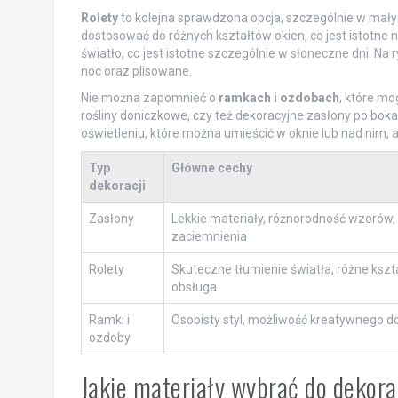
Rolety
to kolejna sprawdzona opcja, szczególnie w małyc
dostosować do różnych kształtów okien, co jest istotne
światło, co jest istotne szczególnie w słoneczne dni. Na
noc oraz plisowane.
Nie można zapomnieć o
ramkach i ozdobach
, które mo
rośliny doniczkowe, czy też dekoracyjne zasłony po bo
oświetleniu, które można umieścić w oknie lub nad nim
Typ
Główne cechy
dekoracji
Zasłony
Lekkie materiały, różnorodność wzorów,
zaciemnienia
Rolety
Skuteczne tłumienie światła, różne kszta
obsługa
Ramki i
Osobisty styl, możliwość kreatywnego d
ozdoby
Jakie materiały wybrać do dekora