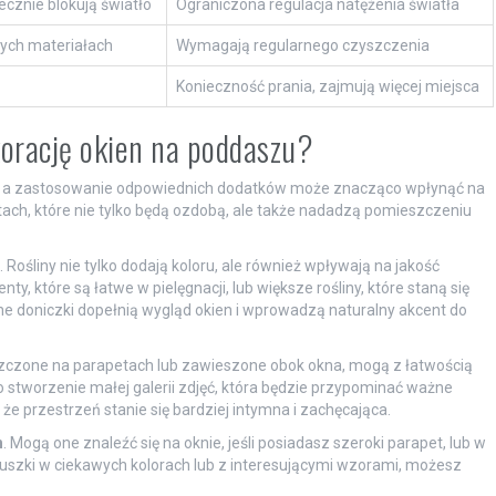
cznie blokują światło
Ograniczona regulacja natężenia światła
nych materiałach
Wymagają regularnego czyszczenia
Konieczność prania, zajmują więcej miejsca
korację okien na poddaszu?
, a zastosowanie odpowiednich dodatków może znacząco wpłynąć na
ntach, które nie tylko będą ozdobą, ale także nadadzą pomieszczeniu
. Rośliny nie tylko dodają koloru, ale również wpływają na jakość
 które są łatwe w pielęgnacji, lub większe rośliny, które staną się
 doniczki dopełnią wygląd okien i wprowadzą naturalny akcent do
zczone na parapetach lub zawieszone obok okna, mogą z łatwością
o stworzenie małej galerii zdjęć, która będzie przypominać ważne
 że przestrzeń stanie się bardziej intymna i zachęcająca.
h
. Mogą one znaleźć się na oknie, jeśli posiadasz szeroki parapet, lub w
uszki w ciekawych kolorach lub z interesującymi wzorami, możesz