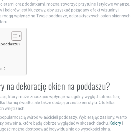
roletami oraz dodatkami, można stworzyć przytulne i stylowe wnętrze,
i kolorów jest kluczowy, aby uzyskać pożądany efekt wizualny i
ia mogą wpłynąć na Twoje poddasze, od praktycznych osłon okiennych
teru.
na poddaszu?
zu?
ły na dekorację okien na poddaszu?
acji, który może znacząco wpłynąć na ogólny wygląd i atmosferę
 tłumią światło, ale także dodają przestrzeni stylu. Oto kilka
ch wnętrzach.
 popularnością wśród właścicieli poddaszy. Wybierając zasłony, warto
n czy bawełna, które będą dobrze wyglądać w skosach dachu.
Kolory
i
ługość można dostosować indywidualnie do wysokości okna.