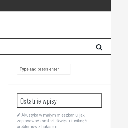
Search
for:
Ostatnie wpisy
Akustyka w małym mieszkaniu: jak
zaplanować komfort dźwięku i uniknąć
problemów z hałasem