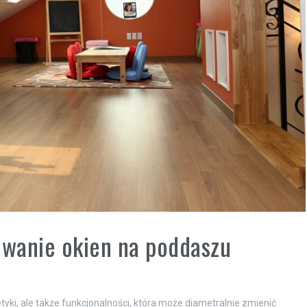
wanie okien na poddaszu
tyki, ale także funkcjonalności, która może diametralnie zmienić