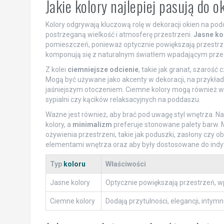
Jakie kolory najlepiej pasują do 
Kolory odgrywają kluczową rolę w dekoracji okien na p
postrzeganą wielkość i atmosferę przestrzeni.
Jasne ko
pomieszczeń, ponieważ optycznie powiększają przestrzeń
komponują się z naturalnym światłem wpadającym przez 
Z kolei
ciemniejsze odcienie
, takie jak granat, szarość 
Mogą być używane jako akcenty w dekoracji, na przykład
jaśniejszym otoczeniem. Ciemne kolory mogą również wp
sypialni czy kącików relaksacyjnych na poddaszu.
Ważne jest również, aby brać pod uwagę styl wnętrza. Na
kolory, a
minimalizm
preferuje stonowane palety barw.
ożywienia przestrzeni, takie jak poduszki, zasłony czy 
elementami wnętrza oraz aby były dostosowane do indy
Typ
koloru
Właściwości
Jasne kolory
Optycznie powiększają przestrzeń, w
Ciemne kolory
Dodają przytulności, elegancji, intymn