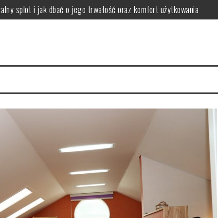
lny splot i jak dbać o jego trwałość oraz komfort użytkowania
apewnić komfort i harmonię w jadalni
ować i dobierać metody czyszczenia dla różnych zabrudzeń
 podłogę, by ograniczyć ryzyko reakcji alergicznych
 jak wybrać rozmiar, kształt i kolor dla funkcjonalnej przestrzeni
nować komfort dźwięku i uniknąć problemów z hałasem