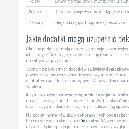
Rolety
Łatwy montaż, łatwe w utrzymaniu, skute
Żaluzje
Dobra regulacja światła, dostępne w róż
Zasłony
Elegancki wygląd, poprawiają akustykę
Jakie dodatki mogą uzupełnić de
Okna na poddaszu mają ogromny potencjał dekoracyjny
ich estetykę. Dekorując okna, warto skupić się na eleme
unikalny styl i przytulność.
Jednym z popularnych dodatków są
kwiaty doniczkowe
powietrza w pomieszczeniu. Możesz wybrać małe sukulenty,
centralnym punktem dekoracyjnym. Odpowiednio dobrane
wnętrza.
Innym ciekawym pomysłem są
ramki na zdjęcia
. Umies
nadać osobisty charakter przestrzeni. Warto pokusić się 
chwile z życia rodziny lub znajomych. Taki zabieg sprawi,
Nie zapominajmy również o
dekoracyjnych poduszkac
bliskim otoczeniu okna, w
strefie
relaksu. Wybierając pod
ożywić całą kompozycję i nadać jej nowoczesny wygląd.