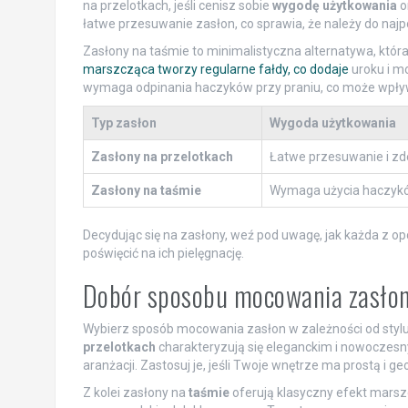
na przelotkach, jeśli cenisz sobie
wygodę użytkowania
o
łatwe przesuwanie zasłon, co sprawia, że należy do na
Zasłony na taśmie to minimalistyczna alternatywa, któ
marszcząca tworzy regularne fałdy, co dodaje
uroku i m
wymaga odpinania haczyków przy praniu, co może wpływ
Typ zasłon
Wygoda użytkowania
Zasłony na przelotkach
Łatwe przesuwanie i z
Zasłony na taśmie
Wymaga użycia haczykó
Decydując się na zasłony, weź pod uwagę, jak każda z op
poświęcić na ich pielęgnację.
Dobór sposobu mocowania zasłon
Wybierz sposób mocowania zasłon w zależności od stylu
przelotkach
charakteryzują się eleganckim i nowocze
aranżacji. Zastosuj je, jeśli Twoje wnętrze ma prostą i 
Z kolei zasłony na
taśmie
oferują klasyczny efekt marsz