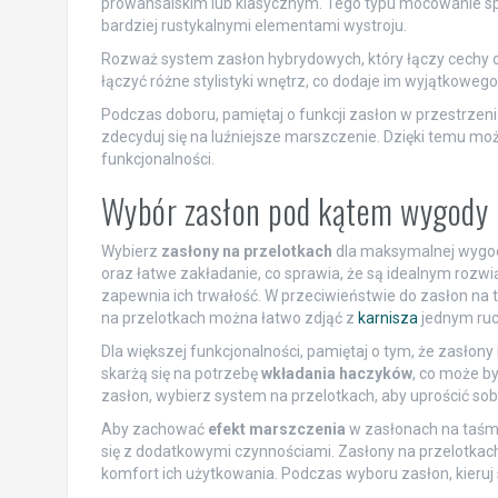
prowansalskim lub klasycznym. Tego typu mocowanie spra
bardziej rustykalnymi elementami wystroju.
Rozważ system zasłon hybrydowych, który łączy cechy 
łączyć różne stylistyki wnętrz, co dodaje im wyjątkoweg
Podczas doboru, pamiętaj o funkcji zasłon w przestrzeni 
zdecyduj się na luźniejsze marszczenie. Dzięki temu moż
funkcjonalności.
Wybór zasłon pod kątem wygody u
Wybierz
zasłony na przelotkach
dla maksymalnej wygody
oraz łatwe zakładanie, co sprawia, że są idealnym rozwi
zapewnia ich trwałość. W przeciwieństwie do zasłon na
na przelotkach można łatwo zdjąć z
karnisza
jednym ru
Dla większej funkcjonalności, pamiętaj o tym, że zasłon
skarżą się na potrzebę
wkładania haczyków
, co może by
zasłon, wybierz system na przelotkach, aby uprościć s
Aby zachować
efekt marszczenia
w zasłonach na taśmi
się z dodatkowymi czynnościami. Zasłony na przelotkach
komfort ich użytkowania. Podczas wyboru zasłon, kieruj 