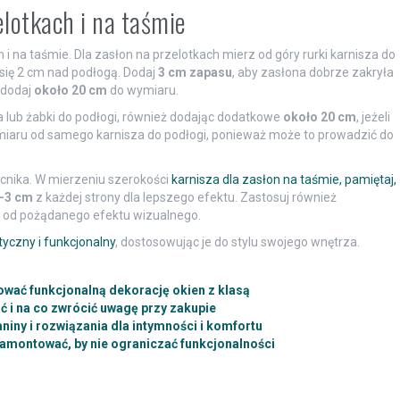
elotkach i na taśmie
i na taśmie. Dla zasłon na przelotkach mierz od góry rurki karnisza do
się 2 cm nad podłogą. Dodaj
3 cm zapasu
, aby zasłona dobrze zakryła
 dodaj
około 20 cm
do wymiaru.
 lub żabki do podłogi, również dodając dodatkowe
około 20 cm
, jeżeli
omiaru od samego karnisza do podłogi, ponieważ może to prowadzić do
cnika. W mierzeniu szerokości
karnisza dla zasłon na taśmie, pamiętaj,
-3 cm
z każdej strony dla lepszego efektu. Zastosuj również
i od pożądanego efektu wizualnego.
yczny i funkcjonalny
, dostosowując je do stylu swojego wnętrza.
ować funkcjonalną dekorację okien z klasą
ć i na co zwrócić uwagę przy zakupie
niny i rozwiązania dla intymności i komfortu
 zamontować, by nie ograniczać funkcjonalności