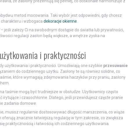
wia, że zasłony prezentują się pełniej, co doskonale harmonizuje z
obydwu metod mocowania. Taki wybór jest odpowiedni, gdy chcesz
o charakteru i wzbogaca
dekoracje okienne
.
– jeśli zależy Ci na swobodnym dostępie do światła lub prywatności,
liwości regulacji zasłon będą większe, a wnętrze zyska na
żytkowania i praktyczności
 użytkowania i praktyczności. Umożliwiają one szybkie
przesuwanie
ązaniem do codziennego użytku. Zasłony te są również solidne, co
 taśmie, które wymagają zdejmowania haczyków przy praniu, zasłony
chem.
y na taśmie mogą być trudniejsze w obsłudze. Użytkownicy często
ć irytujące i czasochłonne. Dlatego, jeśli przewidujesz częste pranie
obie zadania domowe.
e, musisz regularnie dostosowywać długość marszczenia, co wiąże
 oferują znacznie łatwiejszą regulację w tym zakresie, co zwiększa
się praktycznością i łatwością ich codziennego użytkowania.