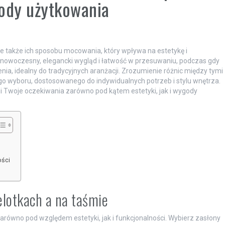
gody użytkowania
le także ich sposobu mocowania, który wpływa na estetykę i
 nowoczesny, elegancki wygląd i łatwość w przesuwaniu, podczas gdy
ia, idealny do tradycyjnych aranżacji. Zrozumienie różnic między tymi
yboru, dostosowanego do indywidualnych potrzeb i stylu wnętrza.
łni Twoje oczekiwania zarówno pod kątem estetyki, jak i wygody
ości
elotkach a na taśmie
zarówno pod względem estetyki, jak i funkcjonalności. Wybierz zasłony