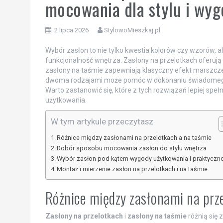
mocowania dla stylu i wy
2 lipca 2026
StylowoMieszkaj.pl
Wybór zasłon to nie tylko kwestia kolorów czy wzorów, a
funkcjonalność wnętrza. Zasłony na przelotkach oferują
zasłony na taśmie zapewniają klasyczny efekt marszczen
dwoma rodzajami może pomóc w dokonaniu świadomego w
Warto zastanowić się, które z tych rozwiązań lepiej spe
użytkowania.
W tym artykule przeczytasz
Różnice między zasłonami na przelotkach a na taśmie
Dobór sposobu mocowania zasłon do stylu wnętrza
Wybór zasłon pod kątem wygody użytkowania i praktyczn
Montaż i mierzenie zasłon na przelotkach i na taśmie
Różnice między zasłonami na prz
Zasłony na przelotkach
i
zasłony na taśmie
różnią się 