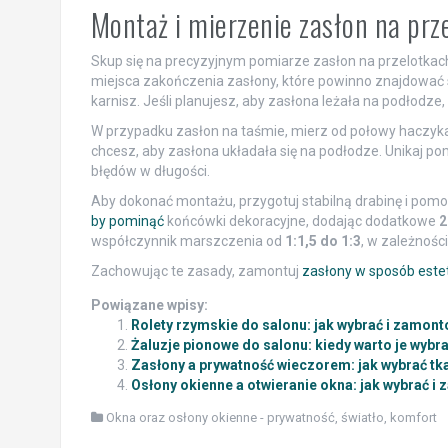
Montaż i mierzenie zasłon na prz
Skup się na precyzyjnym pomiarze zasłon na przelotkach 
miejsca zakończenia zasłony, które powinno znajdować 
karnisz. Jeśli planujesz, aby zasłona leżała na podłodze,
W przypadku zasłon na taśmie, mierz od połowy haczyka
chcesz, aby zasłona układała się na podłodze. Unikaj p
błędów w długości.
Aby dokonać montażu, przygotuj stabilną drabinę i pomo
by pominąć
końcówki dekoracyjne, dodając dodatkowe
2
współczynnik marszczenia od
1:1,5 do 1:3
, w zależnośc
Zachowując te zasady, zamontuj
zasłony w sposób estet
Powiązane wpisy:
Rolety rzymskie do salonu: jak wybrać i zamont
Żaluzje pionowe do salonu: kiedy warto je wybra
Zasłony a prywatność wieczorem: jak wybrać tka
Osłony okienne a otwieranie okna: jak wybrać i
Okna oraz osłony okienne - prywatność, światło, komfort