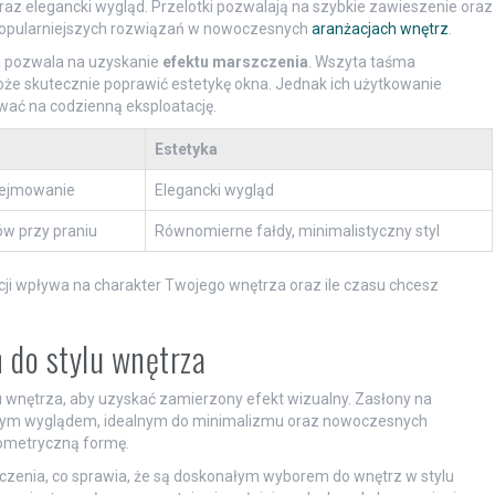
raz elegancki wygląd. Przelotki pozwalają na szybkie zawieszenie oraz
jpopularniejszych rozwiązań w nowoczesnych
aranżacjach wnętrz
.
ra pozwala na uzyskanie
efektu marszczenia
. Wszyta taśma
oże skutecznie poprawić estetykę okna. Jednak ich użytkowanie
ać na codzienną eksploatację.
Estetyka
dejmowanie
Elegancki wygląd
w przy praniu
Równomierne fałdy, minimalistyczny styl
cji wpływa na charakter Twojego wnętrza oraz ile czasu chcesz
 do stylu wnętrza
 wnętrza, aby uzyskać zamierzony efekt wizualny. Zasłony na
snym wyglądem, idealnym do minimalizmu oraz nowoczesnych
geometryczną formę.
czenia, co sprawia, że są doskonałym wyborem do wnętrz w stylu