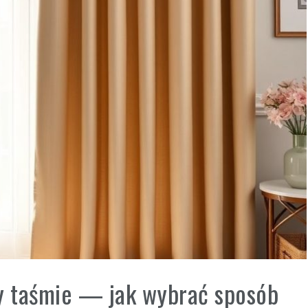
zy taśmie — jak wybrać sposób