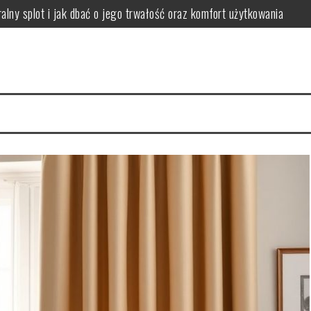
lny splot i jak dbać o jego trwałość oraz komfort użytkowania
apewnić komfort i harmonię w jadalni
ować i dobierać metody czyszczenia dla różnych zabrudzeń
 podłogę, by ograniczyć ryzyko reakcji alergicznych
 jak wybrać rozmiar, kształt i kolor dla funkcjonalnej przestrzeni
nować komfort dźwięku i uniknąć problemów z hałasem