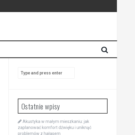
Search
for:
Ostatnie wpisy
Akustyka w małym mieszkaniu: jak
zaplanować komfort dźwięku i uniknąć
problemów z hałasem