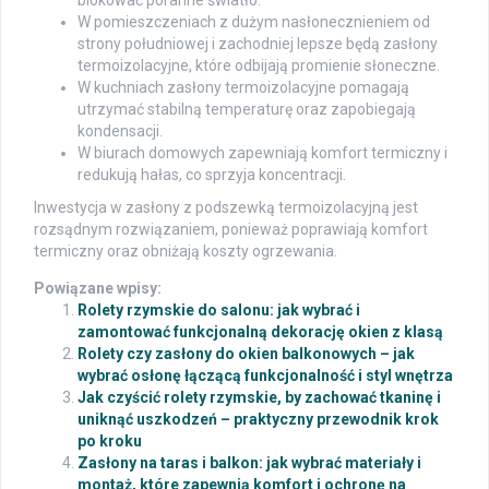
blokować poranne światło.
W pomieszczeniach z dużym nasłonecznieniem od
strony południowej i zachodniej lepsze będą zasłony
termoizolacyjne, które odbijają promienie słoneczne.
W kuchniach zasłony termoizolacyjne pomagają
utrzymać stabilną temperaturę oraz zapobiegają
kondensacji.
W biurach domowych zapewniają komfort termiczny i
redukują hałas, co sprzyja koncentracji.
Inwestycja w zasłony z podszewką termoizolacyjną jest
rozsądnym rozwiązaniem, ponieważ poprawiają komfort
termiczny oraz obniżają koszty ogrzewania.
Powiązane wpisy:
Rolety rzymskie do salonu: jak wybrać i
zamontować funkcjonalną dekorację okien z klasą
Rolety czy zasłony do okien balkonowych – jak
wybrać osłonę łączącą funkcjonalność i styl wnętrza
Jak czyścić rolety rzymskie, by zachować tkaninę i
uniknąć uszkodzeń – praktyczny przewodnik krok
po kroku
Zasłony na taras i balkon: jak wybrać materiały i
montaż, które zapewnią komfort i ochronę na