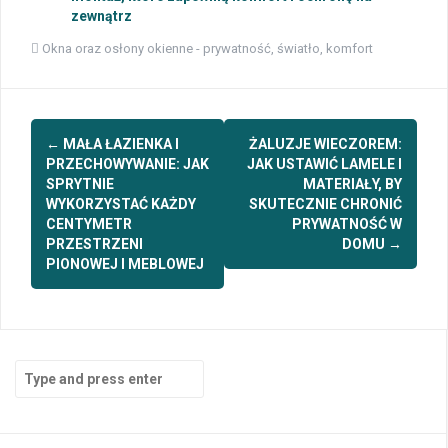
zewnątrz
Okna oraz osłony okienne - prywatność, światło, komfort
Post
←
MAŁA ŁAZIENKA I
ŻALUZJE WIECZOREM:
navigation
PRZECHOWYWANIE: JAK
JAK USTAWIĆ LAMELE I
SPRYTNIE
MATERIAŁY, BY
WYKORZYSTAĆ KAŻDY
SKUTECZNIE CHRONIĆ
CENTYMETR
PRYWATNOŚĆ W
PRZESTRZENI
DOMU
→
PIONOWEJ I MEBLOWEJ
Search
for: