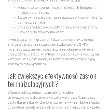
W szczególności rozważ ich zastosowanie, gdy:
Mieszkasz w rejonie o dużych różnicach temperatur
między porami roku;
Twoje okna są źródłem przeciągów i chłodnych stref w
pomieszczeniach;
Chcesz zredukować koszty ogrzewania oraz energii
używanej do chłodzenia latem.
Inwestycja w ten typ zasłon także podnosi efektywność
energetyczną, zmniejszając ucieczkę ciepła o 2–4%
rocznego zużycia, jeśli stosujesz je regularnie w okresie
grzewczym. Dlatego, w sytuacji chęci poprawy jakości życia i
komfortu w Twoim domu, zasłony termoizolacyjne będą
świetnym rozwiązaniem.
Jak zwiększyć efektywność zasłon
termoizolacyjnych?
Wybierz odpowiednie
materiały
do zasłon
termoizolacyjnych, takie jak ciężkie welurowe tkaniny czy
gęsto tkane żakardy. Zasłony szyte na wymiar, które sięgają
do podłogi i przekraczają okno o co najmniej 25 cm z każdej