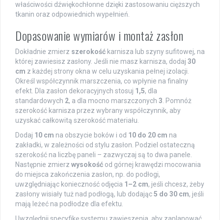
właściwości dźwiękochłonne dzięki zastosowaniu cięższych
tkanin oraz odpowiednich wypełnień.
Dopasowanie wymiarów i montaż zasłon
Dokładnie zmierz
szerokość
karnisza lub szyny sufitowej, na
której zawiesisz zasłony. Jeśli nie masz karnisza, dodaj
30
cm
z każdej strony okna w celu uzyskania pełnej izolacji.
Określ współczynnik marszczenia, co wpłynie na finalny
efekt. Dla zasłon dekoracyjnych stosuj
1,5
, dla
standardowych
2
, a dla mocno marszczonych
3
. Pomnóż
szerokość karnisza przez wybrany współczynnik, aby
uzyskać całkowitą szerokość materiału.
Dodaj
10 cm
na obszycie boków i od
10 do 20 cm
na
zakładki, w zależności od stylu zasłon. Podziel ostateczną
szerokość na liczbę paneli – zazwyczaj są to dwa panele.
Następnie zmierz
wysokość
od górnej krawędzi mocowania
do miejsca zakończenia zasłon, np. do podłogi,
uwzględniając konieczność odjęcia
1–2 cm
, jeśli chcesz, żeby
zasłony wisiały tuż nad podłogą, lub dodając
5 do 30 cm
, jeśli
mają leżeć na podłodze dla efektu.
Uwzględnij specyfikę systemu zawieszenia, aby zaplanować