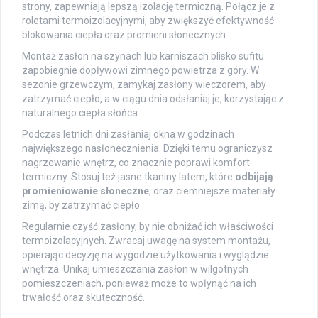
strony, zapewniają lepszą izolację termiczną. Połącz je z
roletami termoizolacyjnymi, aby zwiększyć efektywność
blokowania ciepła oraz promieni słonecznych.
Montaż zasłon na szynach lub karniszach blisko sufitu
zapobiegnie dopływowi zimnego powietrza z góry. W
sezonie grzewczym, zamykaj zasłony wieczorem, aby
zatrzymać ciepło, a w ciągu dnia odsłaniaj je, korzystając z
naturalnego ciepła słońca.
Podczas letnich dni zasłaniaj okna w godzinach
największego nasłonecznienia. Dzięki temu ograniczysz
nagrzewanie wnętrz, co znacznie poprawi komfort
termiczny. Stosuj też jasne tkaniny latem, które
odbijają
promieniowanie słoneczne
, oraz ciemniejsze materiały
zimą, by zatrzymać ciepło.
Regularnie czyść zasłony, by nie obniżać ich właściwości
termoizolacyjnych. Zwracaj uwagę na system montażu,
opierając decyzję na wygodzie użytkowania i wyglądzie
wnętrza. Unikaj umieszczania zasłon w wilgotnych
pomieszczeniach, ponieważ może to wpłynąć na ich
trwałość oraz skuteczność.