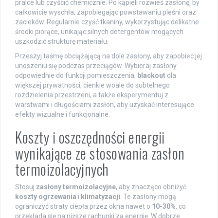
pralce lub czyścić chemicznie. Po kąpieli rozwieś zasłonę, by
całkowicie wyschła, zapobiegając powstawaniu pleśni oraz
zacieków. Regularnie czyść tkaniny, wykorzystując delikatne
środki piorące, unikając silnych detergentów mogących
uszkodzić strukturę materiału.
Przeszyj taśmę obciążającą na dole zasłony, aby zapobiec jej
unoszeniu się podczas przeciągów. Wybieraj zasłony
odpowiednie do funkcji pomieszczenia;
blackout
dla
większej prywatności, cienkie woale do subtelnego
rozdzielenia przestrzeni, a także eksperymentuj z
warstwami i długościami zasłon, aby uzyskać interesujące
efekty wizualne i funkcjonalne.
Koszty i oszczędności energii
wynikające ze stosowania zasłon
termoizolacyjnych
Stosuj
zasłony termoizolacyjne
, aby znacząco obniżyć
koszty ogrzewania
i
klimatyzacji
. Te zasłony mogą
ograniczyć straty ciepła przez okna nawet o
10-30%
, co
przekłada się na niższe rachunki za energię. W dobrze