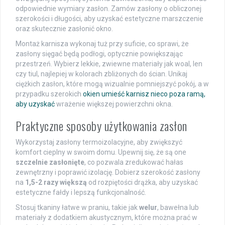
odpowiednie wymiary zasłon. Zamów zasłony o obliczonej
szerokości i długości, aby uzyskać estetyczne marszczenie
oraz skutecznie zasłonić okno.
Montaż karnisza wykonaj tuż przy suficie, co sprawi, że
zasłony sięgać będą podłogi, optycznie powiększając
przestrzeń. Wybierz lekkie, zwiewne materiały jak woal, len
czy tiul, najlepiej w kolorach zbliżonych do ścian. Unikaj
ciężkich zasłon, które mogą wizualnie pomniejszyć pokój, a w
przypadku szerokich
okien umieść karnisz nieco poza ramą,
aby uzyskać
wrażenie większej powierzchni okna.
Praktyczne sposoby użytkowania zasłon
Wykorzystaj zasłony termoizolacyjne, aby zwiększyć
komfort cieplny w swoim domu. Upewnij się, że są one
szczelnie zasłonięte
, co pozwala zredukować hałas
zewnętrzny i poprawić izolację. Dobierz szerokość zasłony
na
1,5-2 razy większą
od rozpiętości drążka, aby uzyskać
estetyczne fałdy i lepszą funkcjonalność.
Stosuj tkaniny łatwe w praniu, takie jak
welur
, bawełna lub
materiały z dodatkiem akustycznym, które można prać w