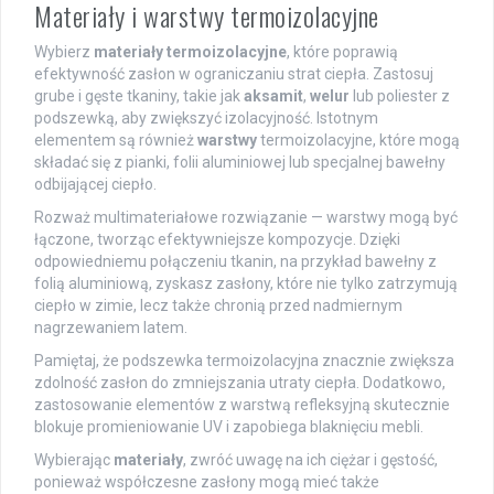
Materiały i warstwy termoizolacyjne
Wybierz
materiały termoizolacyjne
, które poprawią
efektywność zasłon w ograniczaniu strat ciepła. Zastosuj
grube i gęste tkaniny, takie jak
aksamit
,
welur
lub poliester z
podszewką, aby zwiększyć izolacyjność. Istotnym
elementem są również
warstwy
termoizolacyjne, które mogą
składać się z pianki, folii aluminiowej lub specjalnej bawełny
odbijającej ciepło.
Rozważ multimateriałowe rozwiązanie — warstwy mogą być
łączone, tworząc efektywniejsze kompozycje. Dzięki
odpowiedniemu połączeniu tkanin, na przykład bawełny z
folią aluminiową, zyskasz zasłony, które nie tylko zatrzymują
ciepło w zimie, lecz także chronią przed nadmiernym
nagrzewaniem latem.
Pamiętaj, że podszewka termoizolacyjna znacznie zwiększa
zdolność zasłon do zmniejszania utraty ciepła. Dodatkowo,
zastosowanie elementów z warstwą refleksyjną skutecznie
blokuje promieniowanie UV i zapobiega blaknięciu mebli.
Wybierając
materiały
, zwróć uwagę na ich ciężar i gęstość,
ponieważ współczesne zasłony mogą mieć także