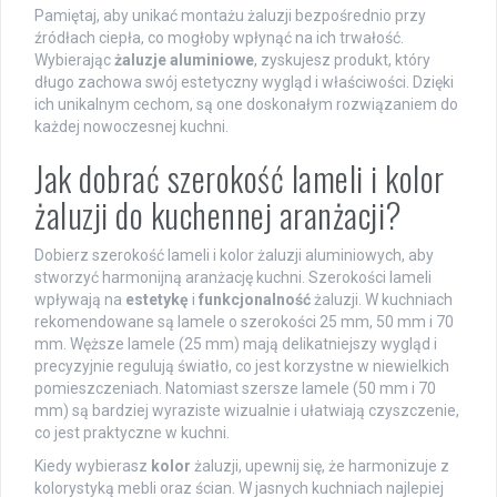
Pamiętaj, aby unikać montażu żaluzji bezpośrednio przy
źródłach ciepła, co mogłoby wpłynąć na ich trwałość.
Wybierając
żaluzje aluminiowe
, zyskujesz produkt, który
długo zachowa swój estetyczny wygląd i właściwości. Dzięki
ich unikalnym cechom, są one doskonałym rozwiązaniem do
każdej nowoczesnej kuchni.
Jak dobrać szerokość lameli i kolor
żaluzji do kuchennej aranżacji?
Dobierz szerokość lameli i kolor żaluzji aluminiowych, aby
stworzyć harmonijną aranżację kuchni. Szerokości lameli
wpływają na
estetykę
i
funkcjonalność
żaluzji. W kuchniach
rekomendowane są lamele o szerokości 25 mm, 50 mm i 70
mm. Węższe lamele (25 mm) mają delikatniejszy wygląd i
precyzyjnie regulują światło, co jest korzystne w niewielkich
pomieszczeniach. Natomiast szersze lamele (50 mm i 70
mm) są bardziej wyraziste wizualnie i ułatwiają czyszczenie,
co jest praktyczne w kuchni.
Kiedy wybierasz
kolor
żaluzji, upewnij się, że harmonizuje z
kolorystyką mebli oraz ścian. W jasnych kuchniach najlepiej