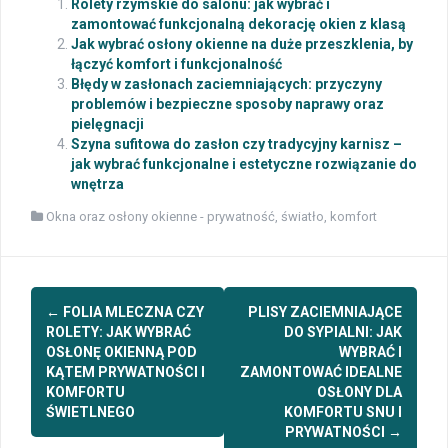
Rolety rzymskie do salonu: jak wybrać i
zamontować funkcjonalną dekorację okien z klasą
Jak wybrać osłony okienne na duże przeszklenia, by
łączyć komfort i funkcjonalność
Błędy w zasłonach zaciemniających: przyczyny
problemów i bezpieczne sposoby naprawy oraz
pielęgnacji
Szyna sufitowa do zasłon czy tradycyjny karnisz –
jak wybrać funkcjonalne i estetyczne rozwiązanie do
wnętrza
Okna oraz osłony okienne - prywatność, światło, komfort
Post
←
FOLIA MLECZNA CZY
PLISY ZACIEMNIAJĄCE
navigation
ROLETY: JAK WYBRAĆ
DO SYPIALNI: JAK
OSŁONĘ OKIENNĄ POD
WYBRAĆ I
KĄTEM PRYWATNOŚCI I
ZAMONTOWAĆ IDEALNE
KOMFORTU
OSŁONY DLA
ŚWIETLNEGO
KOMFORTU SNU I
PRYWATNOŚCI
→