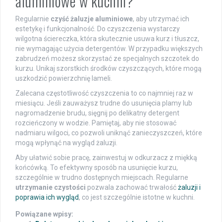
aluminiowe w kuchni?
Regularnie
czyść żaluzje aluminiowe
, aby utrzymać ich
estetykę i funkcjonalność. Do czyszczenia wystarczy
wilgotna ściereczka, która skutecznie usuwa kurz i tłuszcz,
nie wymagając użycia detergentów. W przypadku większych
zabrudzeń możesz skorzystać ze specjalnych szczotek do
kurzu. Unikaj szorstkich środków czyszczących, które mogą
uszkodzić powierzchnię lameli.
Zalecana częstotliwość czyszczenia to co najmniej raz w
miesiącu. Jeśli zauważysz trudne do usunięcia plamy lub
nagromadzenie brudu, sięgnij po delikatny detergent
rozcieńczony w wodzie. Pamiętaj, aby nie stosować
nadmiaru wilgoci, co pozwoli uniknąć zanieczyszczeń, które
mogą wpłynąć na wygląd żaluzji.
Aby ułatwić sobie pracę, zainwestuj w odkurzacz z miękką
końcówką. To efektywny sposób na usunięcie kurzu,
szczególnie w trudno dostępnych miejscach. Regularne
utrzymanie czystości
pozwala zachować trwałość
żaluzji i
poprawia ich wygląd
, co jest szczególnie istotne w kuchni.
Powiązane wpisy: