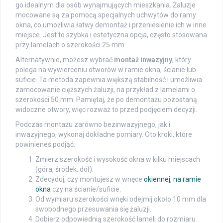
go idealnym dla osób wynajmujących mieszkania. Żaluzje
mocowane są za pomocą specjalnych uchwytów do ramy
okna, co umożliwia łatwy demontaż i przeniesienie ich w inne
miejsce. Jest to szybka i estetyczna opcja, często stosowana
przy lamelach o szerokości 25 mm.
Alternatywnie, możesz wybrać
montaż inwazyjny
, który
polega na wywierceniu otworów w ramie okna, ścianie lub
suficie. Ta metoda zapewnia większą stabilność i umożliwia
zamocowanie cięższych żaluzji, na przykład z lamelami o
szerokości 50 mm. Pamiętaj, że po demontażu pozostaną
widoczne otwory, więc rozważ to przed podjęciem decyzji.
Podczas montażu zarówno bezinwazyjnego, jak i
inwazyjnego, wykonaj dokładne pomiary. Oto kroki, które
powinieneś podjąć:
Zmierz szerokość i wysokość okna w kilku miejscach
(góra, środek, dół).
Zdecyduj, czy montujesz w wnęce
okiennej, na ramie
okna
czy na ścianie/suficie.
Od wymiaru szerokości wnęki odejmij około 10 mm dla
swobodnego przesuwania się żaluzji.
Dobierz odpowiednią szerokość lameli do rozmiaru