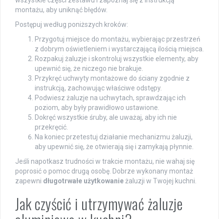
wszystkie części zestawu i zapoznaj się z instrukcją
montażu, aby uniknąć błędów.
Postępuj według poniższych kroków:
Przygotuj miejsce do montażu, wybierając przestrzeń
z dobrym oświetleniem i wystarczającą ilością miejsca.
Rozpakuj żaluzje i skontroluj wszystkie elementy, aby
upewnić się, że niczego nie brakuje.
Przykręć uchwyty montażowe do ściany zgodnie z
instrukcją, zachowując właściwe odstępy.
Podwiesz żaluzje na uchwytach, sprawdzając ich
poziom, aby były prawidłowo ustawione.
Dokręć wszystkie śruby, ale uważaj, aby ich nie
przekręcić.
Na koniec przetestuj działanie mechanizmu żaluzji,
aby upewnić się, że otwierają się i zamykają płynnie.
Jeśli napotkasz trudności w trakcie montażu, nie wahaj się
poprosić o pomoc drugą osobę. Dobrze wykonany montaż
zapewni
długotrwałe użytkowanie
żaluzji w Twojej kuchni.
Jak czyścić i utrzymywać żaluzje