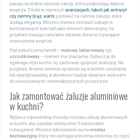
pasują neutralne odcienie żaluzji, które podkreślają lekkość
wnętrza. Z kolei w ciemnych
aranżacjach, takich jak antracyt
czy ciemny brąz, warto
postawić na ciemne żaluzje, które
dodają elegancji. Możesz również zestawić żaluzje w
kontrastowych kolorach jako element dekoracyjny, na
przykład stosując naturalne odcienie drewna ożywiające
nowoczesne wnętrza.
Styl wykończenia lameli –
matowy
,
lakierowany
czy
szczotkowany
– również ma znaczenie. Dobierz je do
ogólnego stylu kuchni, by zachować spójność aranżacji. Na
przykład, drewno świetnie sprawdzi się w kuchni rustykalnej
lub skandynawskiej, a aluminium będzie idealnym wyborem
do nowoczesnych i minimalistycznych przestrzeni.
Jak zamontować żaluzje aluminiowe
w kuchni?
Wybierz odpowiednią metodę montażu żaluzji aluminiowych
w kuchni, aby uzyskać estetyczne i funkcjonalne
rozwiązanie. Możesz zdecydować się na
montaż
bezinwazyjny
, który nie wymaga wiercenia otworów, co czyni