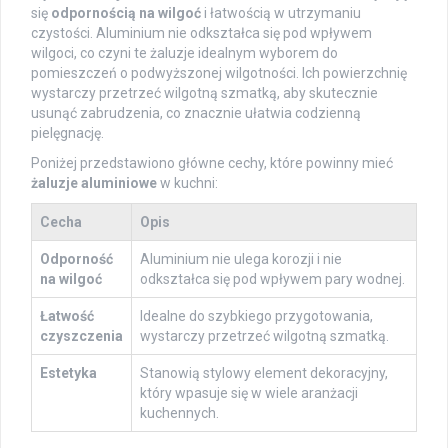
się
odpornością na wilgoć
i łatwością w utrzymaniu
czystości. Aluminium nie odkształca się pod wpływem
wilgoci, co czyni te żaluzje idealnym wyborem do
pomieszczeń o podwyższonej wilgotności. Ich powierzchnię
wystarczy przetrzeć wilgotną szmatką, aby skutecznie
usunąć zabrudzenia, co znacznie ułatwia codzienną
pielęgnację.
Poniżej przedstawiono główne cechy, które powinny mieć
żaluzje aluminiowe
w kuchni:
Cecha
Opis
Odporność
Aluminium nie ulega korozji i nie
na wilgoć
odkształca się pod wpływem pary wodnej.
Łatwość
Idealne do szybkiego przygotowania,
czyszczenia
wystarczy przetrzeć wilgotną szmatką.
Estetyka
Stanowią stylowy element dekoracyjny,
który wpasuje się w wiele aranżacji
kuchennych.