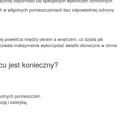
ższonej odporności lub specjalnych wykończeń ochronnych.
ych w wilgotnych pomieszczeniach bez odpowiedniej ochrony
wę powietrza między oknem a wnętrzem, co działa jak
o pozwala maksymalnie wykorzystać światło słoneczne w zimne
cu jest konieczny?
lgotnych pomieszczeń.
cją i estetyką.