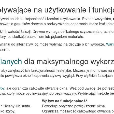
ływające na użytkowanie i funkc
ywać na ich funkcjonalność i komfort użytkowania. Przede wszystkim,
stosowanie gatunków drewna o podwyższonej odporności może być koniec
ki i trwałości żaluzji. Drewno wymaga delikatnego czyszczenia oraz s
ry, co skutkuje paczeniem lub pękaniem materiału.
naniu do alternatyw, co może wpłynąć na decyzję o ich wyborze.
Wart
aniem.
nianych
dla maksymalnego wykorzys
, aby zwiększyć ich funkcjonalność i estetykę. Możesz je montować na ś
znie powiększa okno i zapewnia stylowy wygląd. Przy ciężkich żaluzja
yby
, ale ogranicza całkowite otwarcie okna. Weź pod uwagę, że potrzebu
a, który może być inwazyjny lub bezinwazyjny. Wybierając metodę be
Wpływ na funkcjonalność
i ściany lub sufitu.
Powoduje optyczne powiększenie okna.
sko szyby.
Ogranicza możliwość całkowitego otwarcia o