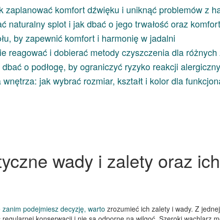
k zaplanować komfort dźwięku i uniknąć problemów z h
 naturalny splot i jak dbać o jego trwałość oraz komfor
łu, by zapewnić komfort i harmonię w jadalni
ie reagować i dobierać metody czyszczenia dla różnych
i dbać o podłogę, by ograniczyć ryzyko reakcji alergiczn
nętrza: jak wybrać rozmiar, kształt i kolor dla funkcjon
yczne wady i zalety oraz ich
e zanim podejmiesz decyzję, warto
zrozumieć ich zalety i wady. Z jednej
regularnej konserwacji i nie są odporne na wilgoć. Szeroki wachlarz moż