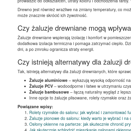
prowadzić do odkształceń, utraty koloru i odchodzenia farb
Drewno jest również wrażliwe na zmiany temperatury, co moż
może znacznie skrócić ich żywotność.
Czy żaluzje drewniane mogą wpływa
Żaluzje drewniane wspierają izolację i komfort w pomieszcz
dodatkowa izolacja termiczna i pomaga zatrzymać ciepło. Dz
dni, a po zmroku ogranicza straty energii.
Czy istnieją alternatywy dla żaluzji
Tak, istnieją alternatywy dla żaluzji drewnianych, które spraw
Żaluzje aluminiowe
– wykazują wysoką odporność na wi
Żaluzje PCV
– wodoodporne i łatwe w utrzymaniu czyst
Żaluzje bambusowe
– łączą naturalny wygląd z lepsz
Inne opcje to żaluzje plisowane, rolety rzymskie oraz 
Powiązane wpisy:
Rolety rzymskie do salonu: jak wybrać i zamontować fu
Żaluzje pionowe do salonu: kiedy warto je wybrać i na
Osłony okienne na parterze: jak skutecznie chronić pr
Jak skutecznie schłodzić mieszkanie osłonami okienny