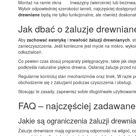
Montaż na ramie okna
Inwazyjny (wiercenie) lub bezinwa
Wybór odpowiedniej szerokości lameli, najczęściej dostępny
drewniane
będą nie tylko funkcjonalne, ale również dosko
Jak dbać o żaluzje drewniane
Aby
zachować estetykę
i
trwałość żaluzji drewnianych
, s
zanieczyszczenia. Jeśli konieczne jest mycie na mokro, wyko
odkształceń.
Co pewien czas stosuj preparaty pielęgnacyjne, takie jak ole
podkreśla naturalne piękno drewna. Osłaniaj żaluzje przed n
Regularnie kontroluj stan mechanizmów oraz linek. W razie 
obchodzenie się z żaluzjami podczas czyszczenia i obsługi.
Stosując te zasady, zapewnisz sobie długotrwałe użytkowani
FAQ – najczęściej zadawane
Jakie są ograniczenia żaluzji drewn
Żaluzje drewniane mają ograniczoną odporność na wilgoć, co 