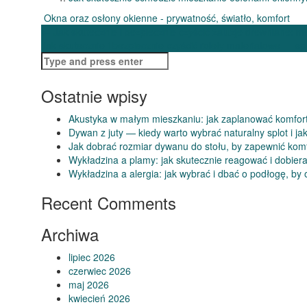
Okna oraz osłony okienne - prywatność, światło, komfort
Post
←
Jak skutecznie i bezpiecznie czyścić żaluzje drewniane: me
Jak skutecznie i bezpiecznie czyścić rolety materiałowe — s
navigation
Search
for:
Ostatnie wpisy
Akustyka w małym mieszkaniu: jak zaplanować komfor
Dywan z juty — kiedy warto wybrać naturalny splot i ja
Jak dobrać rozmiar dywanu do stołu, by zapewnić komfo
Wykładzina a plamy: jak skutecznie reagować i dobier
Wykładzina a alergia: jak wybrać i dbać o podłogę, by 
Recent Comments
Archiwa
lipiec 2026
czerwiec 2026
maj 2026
kwiecień 2026