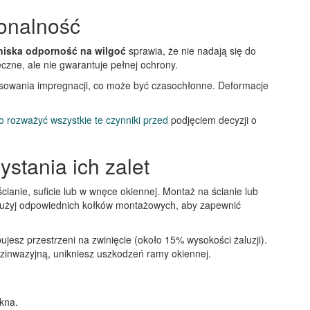
jonalność
niska odporność na wilgoć
sprawia, że nie nadają się do
zne, ale nie gwarantuje pełnej ochrony.
tosowania impregnacji, co może być czasochłonne. Deformacje
o rozważyć wszystkie te czynniki przed
podjęciem decyzji o
tania ich zalet
cianie, suficie lub w wnęce okiennej. Montaż na ścianie lub
ch użyj odpowiednich kołków montażowych, aby zapewnić
jesz przestrzeni na zwinięcie (około 15% wysokości żaluzji).
zinwazyjną, unikniesz uszkodzeń ramy okiennej.
kna.