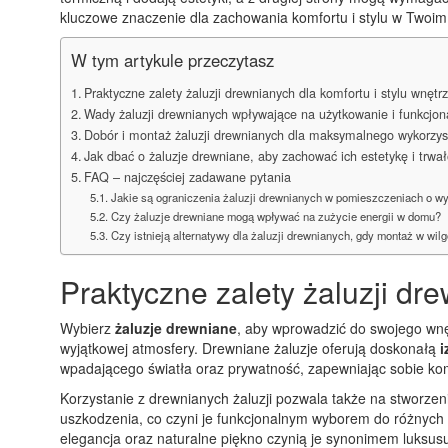
kluczowe znaczenie dla zachowania komfortu i stylu w Twoim d
W tym artykule przeczytasz
Praktyczne zalety żaluzji drewnianych dla komfortu i stylu wnętr
Wady żaluzji drewnianych wpływające na użytkowanie i funkcjon
Dobór i montaż żaluzji drewnianych dla maksymalnego wykorzyst
Jak dbać o żaluzje drewniane, aby zachować ich estetykę i trwa
FAQ – najczęściej zadawane pytania
Jakie są ograniczenia żaluzji drewnianych w pomieszczeniach o wy
Czy żaluzje drewniane mogą wpływać na zużycie energii w domu?
Czy istnieją alternatywy dla żaluzji drewnianych, gdy montaż w wil
Praktyczne zalety żaluzji dre
Wybierz
żaluzje drewniane
, aby wprowadzić do swojego wnęt
wyjątkowej atmosfery. Drewniane żaluzje oferują doskonałą
i
wpadającego światła oraz prywatność, zapewniając sobie komf
Korzystanie z drewnianych żaluzji pozwala także na stworzeni
uszkodzenia, co czyni je funkcjonalnym wyborem do różnych 
elegancja oraz naturalne piękno czynią je synonimem luksusu