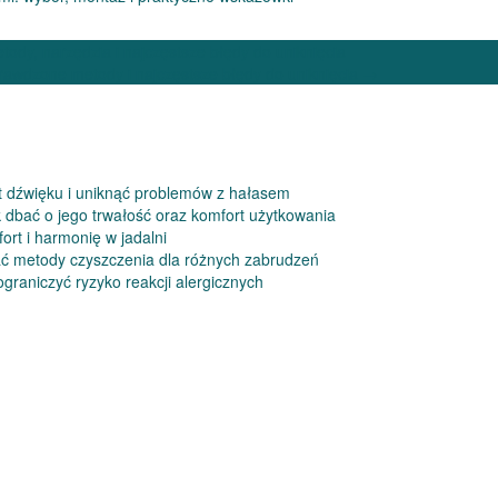
tody, narzędzia i najczęstsze błędy do uniknięcia
prawdzone metody i najczęstsze błędy do uniknięcia
→
t dźwięku i uniknąć problemów z hałasem
k dbać o jego trwałość oraz komfort użytkowania
rt i harmonię w jadalni
ać metody czyszczenia dla różnych zabrudzeń
ograniczyć ryzyko reakcji alergicznych