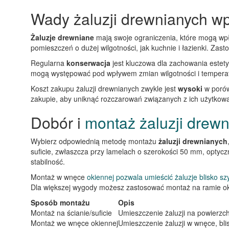
Wady żaluzji drewnianych wp
Żaluzje drewniane
mają swoje ograniczenia, które mogą wpł
pomieszczeń o dużej wilgotności, jak kuchnie i łazienki. Za
Regularna
konserwacja
jest kluczowa dla zachowania estety
mogą występować pod wpływem zmian wilgotności i temperatu
Koszt zakupu żaluzji drewnianych zwykle jest
wysoki
w porów
zakupie, aby uniknąć rozczarowań związanych z ich użytkow
Dobór i
montaż żaluzji drew
Wybierz odpowiednią metodę montażu
żaluzji drewnianych
suficie, zwłaszcza przy lamelach o szerokości 50 mm, optyc
stabilność.
Montaż w wnęce
okiennej pozwala umieścić żaluzje blisko sz
Dla większej wygody możesz zastosować montaż na ramie okn
Sposób montażu
Opis
Montaż na ścianie/suficie
Umieszczenie żaluzji na powierzchn
Montaż we wnęce okiennej
Umieszczenie żaluzji w wnęce, bli