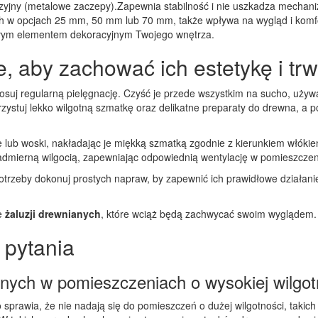
zyjny (metalowe zaczepy).
Zapewnia stabilność i nie uszkadza mechan
ch w opcjach 25 mm, 50 mm lub 70 mm, także wpływa na wygląd i komfo
nałym elementem dekoracyjnym Twojego wnętrza.
, aby zachować ich estetykę i tr
tosuj regularną pielęgnację. Czyść je przede wszystkim na sucho, używ
rzystuj lekko wilgotną szmatkę oraz delikatne preparaty do drewna, a 
je lub woski, nakładając je miękką szmatką zgodnie z kierunkiem włókien
admierną wilgocią, zapewniając odpowiednią wentylację w pomieszczeni
potrzeby dokonuj prostych napraw, by zapewnić ich prawidłowe działan
e
żaluzji drewnianych
, które wciąż będą zachwycać swoim wyglądem.
 pytania
ianych w pomieszczeniach o wysokiej wilgot
sprawia, że nie nadają się do pomieszczeń o dużej wilgotności, takich