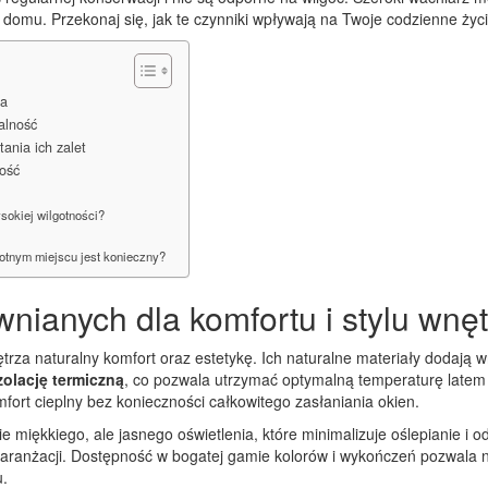
omu. Przekonaj się, jak te czynniki wpływają na Twoje codzienne życie
za
alność
ania ich zalet
łość
sokiej wilgotności?
gotnym miejscu jest konieczny?
wnianych dla komfortu i stylu wnę
rza naturalny komfort oraz estetykę. Ich naturalne materiały dodają wn
zolację termiczną
, co pozwala utrzymać optymalną temperaturę latem i z
ort cieplny bez konieczności całkowitego zasłaniania okien.
e miękkiego, ale jasnego oświetlenia, które minimalizuje oślepianie i 
aranżacji. Dostępność w bogatej gamie kolorów i wykończeń pozwala n
.