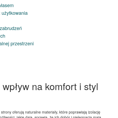
ałasem
t użytkowania
 zabrudzeń
ych
alnej przestrzeni
 wpływ na komfort i styl
 strony oferują naturalne materiały, które poprawiają izolację
liwości, jakie dają, sprawia, że ich dobór i pielęgnacja mają