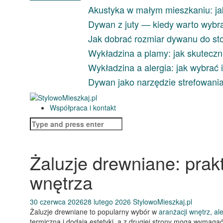
Skip
Akustyka w małym mieszkaniu: ja
to
Dywan z juty — kiedy warto wybrać
content
Jak dobrać rozmiar dywanu do sto
Wykładzina a plamy: jak skuteczn
Wykładzina a alergia: jak wybrać 
Dywan jako narzędzie strefowania w
Współpraca i kontakt
Search
for:
Żaluzje drewniane: prakt
wnętrza
30 czerwca 2026
28 lutego 2026
StylowoMieszkaj.pl
Żaluzje drewniane to popularny wybór w
aranżacji wnętrz, al
termiczną i dodają estetyki, a z drugiej strony mogą wymagać 