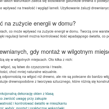
y. W takich warunkach zaleca się stosowanie gatunków drewna o podwy
e wpływać na trwałość i wygląd lameli. Użytkowanie żaluzji drewnian
ć na zużycie energii w domu?
eniach, co może wpływać na zużycie energii w domu. Tworzą one warst
ięki regulacji lameli można kontrolować ilość wpadającego światła, c
 drewnianych, gdy montaż w wilgotnym miejs
dzą się w wilgotnych miejscach. Oto kilka z nich:
lgoć, są łatwe do czyszczenia i trwałe.
ości, choć mniej naturalne wizualnie.
ą odpornością na wilgoć niż drewno, ale nie są polecane do bardzo wi
żaluzje drewnopodobne z tworzywa sztucznego, które różnią się konstruk
nkcjonalną dekorację okien z klasą
 co zwrócić uwagę przy zakupie
ywatność i kontrolować światło w mieszkaniu
mi: wybór, montaż i praktyczne wskazówki