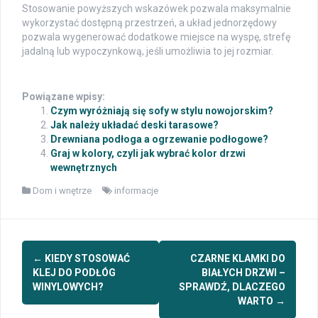
Stosowanie powyższych wskazówek pozwala maksymalnie
wykorzystać dostępną przestrzeń, a układ jednorzędowy
pozwala wygenerować dodatkowe miejsce na wyspę, strefę
jadalną lub wypoczynkową, jeśli umożliwia to jej rozmiar.
Powiązane wpisy:
Czym wyróżniają się sofy w stylu nowojorskim?
Jak należy układać deski tarasowe?
Drewniana podłoga a ogrzewanie podłogowe?
Graj w kolory, czyli jak wybrać kolor drzwi
wewnętrznych
Dom i wnętrze
informacje
Post
←
KIEDY STOSOWAĆ
CZARNE KLAMKI DO
navigation
KLEJ DO PODŁÓG
BIAŁYCH DRZWI –
WINYLOWYCH?
SPRAWDŹ, DLACZEGO
WARTO
→