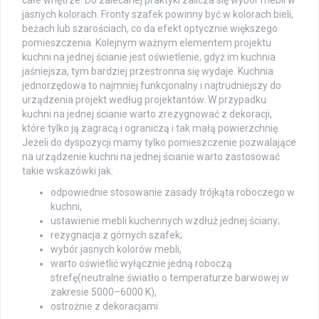
jasnych kolorach. Fronty szafek powinny być w kolorach bieli,
beżach lub szarościach, co da efekt optycznie większego
pomieszczenia. Kolejnym ważnym elementem projektu
kuchni na jednej ścianie jest oświetlenie, gdyż im kuchnia
jaśniejsza, tym bardziej przestronna się wydaje. Kuchnia
jednorzędowa to najmniej funkcjonalny i najtrudniejszy do
urządzenia projekt według projektantów. W przypadku
kuchni na jednej ścianie warto zrezygnować z dekoracji,
które tylko ją zagracą i ograniczą i tak małą powierzchnię.
Jeżeli do dyspozycji mamy tylko pomieszczenie pozwalające
na urządzenie kuchni na jednej ścianie warto zastosować
takie wskazówki jak:
odpowiednie stosowanie zasady trójkąta roboczego w
kuchni,
ustawienie mebli kuchennych wzdłuż jednej ściany;
rezygnacja z górnych szafek;
wybór jasnych kolorów mebli,
warto oświetlić wyłącznie jedną roboczą
strefę(neutralne światło o temperaturze barwowej w
zakresie 5000–6000 K),
ostrożnie z dekoracjami.