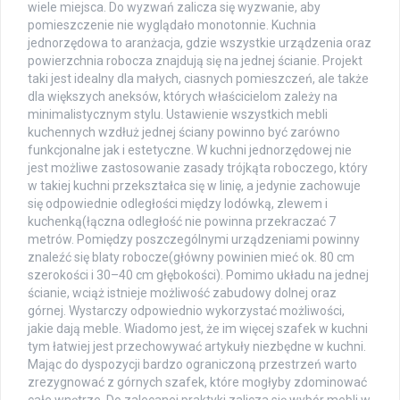
wiele miejsca. Do wyzwań zalicza się wyzwanie, aby
pomieszczenie nie wyglądało monotonnie. Kuchnia
jednorzędowa to aranżacja, gdzie wszystkie urządzenia oraz
powierzchnia robocza znajdują się na jednej ścianie. Projekt
taki jest idealny dla małych, ciasnych pomieszczeń, ale także
dla większych aneksów, których właścicielom zależy na
minimalistycznym stylu. Ustawienie wszystkich mebli
kuchennych wzdłuż jednej ściany powinno być zarówno
funkcjonalne jak i estetyczne. W kuchni jednorzędowej nie
jest możliwe zastosowanie zasady trójkąta roboczego, który
w takiej kuchni przekształca się w linię, a jedynie zachowuje
się odpowiednie odległości między lodówką, zlewem i
kuchenką(łączna odległość nie powinna przekraczać 7
metrów. Pomiędzy poszczególnymi urządzeniami powinny
znaleźć się blaty robocze(główny powinien mieć ok. 80 cm
szerokości i 30–40 cm głębokości). Pomimo układu na jednej
ścianie, wciąż istnieje możliwość zabudowy dolnej oraz
górnej. Wystarczy odpowiednio wykorzystać możliwości,
jakie dają meble. Wiadomo jest, że im więcej szafek w kuchni
tym łatwiej jest przechowywać artykuły niezbędne w kuchni.
Mając do dyspozycji bardzo ograniczoną przestrzeń warto
zrezygnować z górnych szafek, które mogłyby zdominować
całe wnętrze. Do zalecanej praktyki zalicza się wybór mebli w